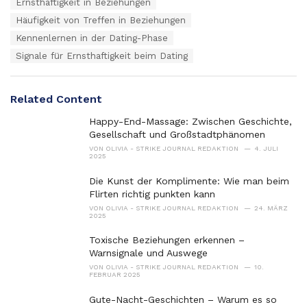
s
Ernsthaftigkeit in Beziehungen
o
:
r
Häufigkeit von Treffen in Beziehungen
i
Kennenlernen in der Dating-Phase
e
s
Signale für Ernsthaftigkeit beim Dating
:
Related Content
Happy-End-Massage: Zwischen Geschichte,
Gesellschaft und Großstadtphänomen
VON
OLIVIA - STRIKE JOURNAL REDAKTION
4. JULI
2025
Die Kunst der Komplimente: Wie man beim
Flirten richtig punkten kann
VON
OLIVIA - STRIKE JOURNAL REDAKTION
24. MÄRZ
2025
Toxische Beziehungen erkennen –
Warnsignale und Auswege
VON
OLIVIA - STRIKE JOURNAL REDAKTION
10.
FEBRUAR 2025
Gute-Nacht-Geschichten – Warum es so