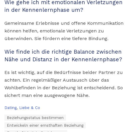
Wie gehe ich mit emotionalen Verletzungen
in der Kennenlernphase um?
Gemeinsame Erlebnisse und offene Kommunikation
können helfen, emotionale Verletzungen zu
überwinden. Sie fördern eine tiefere Bindung.
Wie finde ich die richtige Balance zwischen
Nähe und Distanz in der Kennenlernphase?
Es ist wichtig, auf die Bedürfnisse beider Partner zu
achten. Ein regelmäßiger Austausch über das
Wohlbefinden in der Beziehung ist entscheidend. So
sichert man eine ausgewogene Nähe.
C
Dating
,
Liebe & Co
a
T
Beziehungsstatus bestimmen
t
a
e
Entwickeln einer ernsthaften Beziehung
g
g