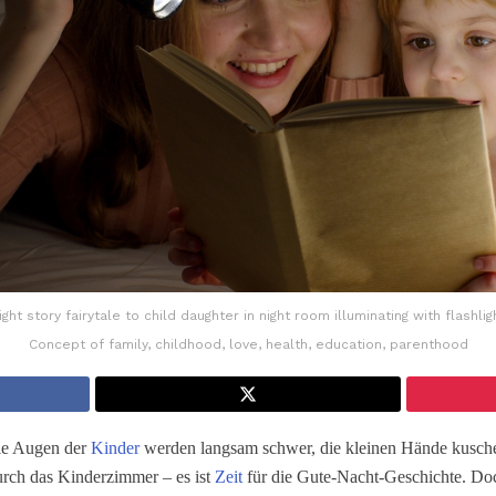
ht story fairytale to child daughter in night room illuminating with flashli
Concept of family, childhood, love, health, education, parenthood
Die Augen der
Kinder
werden langsam schwer, die kleinen Hände kuschel
durch das Kinderzimmer – es ist
Zeit
für die Gute-Nacht-Geschichte. Do