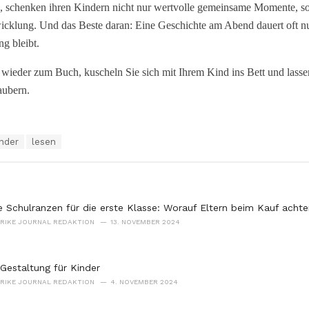
en, schenken ihren Kindern nicht nur wertvolle gemeinsame Momente, s
icklung. Und das Beste daran: Eine Geschichte am Abend dauert oft n
ng bleibt.
 wieder zum Buch, kuscheln Sie sich mit Ihrem Kind ins Bett und lass
aubern.
nder
lesen
e Schulranzen für die erste Klasse: Worauf Eltern beim Kauf achte
STRIKE JOURNAL REDAKTION
13. NOVEMBER 2024
-Gestaltung für Kinder
STRIKE JOURNAL REDAKTION
4. NOVEMBER 2024