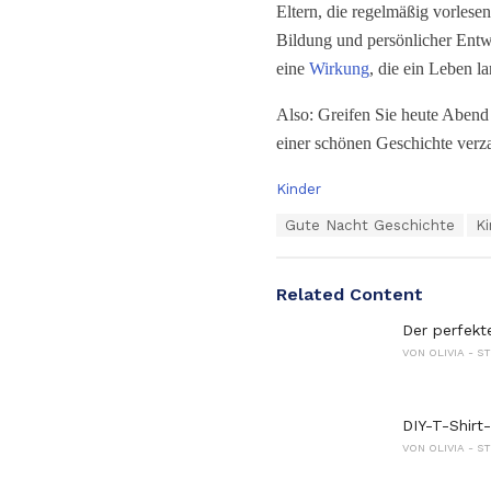
Eltern, die regelmäßig vorles
Bildung und persönlicher Entw
eine
Wirkung
, die ein Leben la
Also: Greifen Sie heute Abend
einer schönen Geschichte verz
C
Kinder
a
T
Gute Nacht Geschichte
Ki
t
a
e
g
g
s
o
Related Content
:
r
i
Der perfekt
e
VON
OLIVIA - 
s
:
DIY-T-Shirt
VON
OLIVIA - 