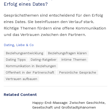
Erfolg eines Dates?
Gesprächsthemen sind entscheidend für den Erfolg
eines Dates. Sie beeinflussen den Verlauf stark.
Richtige Themen fördern eine offene Kommunikation
und das Vertrauen zwischen den Partnern.
C
Dating
,
Liebe & Co
a
T
Beziehungsentwicklung
Beziehungsfragen klären
t
a
e
Dating Tipps
Dating-Ratgeber
Intime Themen
g
g
s
Kommunikation in Beziehungen
o
:
r
Offenheit in der Partnerschaft
Persönliche Gespräche
i
Vertrauen aufbauen
e
s
:
Related Content
Happy-End-Massage: Zwischen Geschichte,
Gesellschaft und Großstadtphänomen