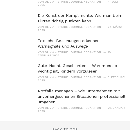
VON
OLIVIA - STRIKE JOURNAL REDAKTION
4. JULI
2025
Die Kunst der Komplimente: Wie man beim
Flirten richtig punkten kann
VON
OLIVIA - STRIKE JOURNAL REDAKTION
24. MÄRZ
2025
Toxische Beziehungen erkennen –
Warnsignale und Auswege
VON
OLIVIA - STRIKE JOURNAL REDAKTION
10.
FEBRUAR 2025
Gute-Nacht-Geschichten – Warum es so
wichtig ist, Kindern vorzulesen
VON
OLIVIA - STRIKE JOURNAL REDAKTION
5. FEBRUAR
2025
Notfälle managen – wie Unternehmen mit
unvorhergesehenen Situationen professionell
umgehen
VON
OLIVIA - STRIKE JOURNAL REDAKTION
22. JANUAR
2025
BACK TO TOP