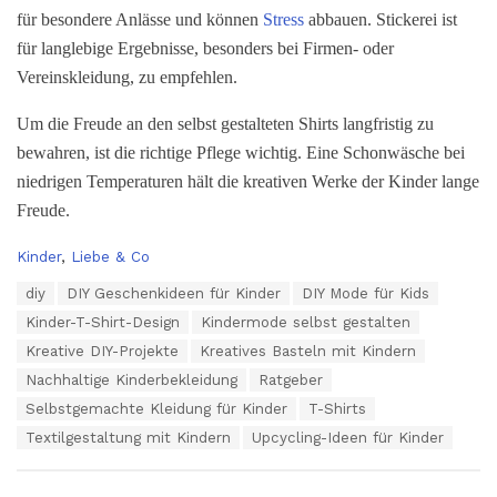
für besondere Anlässe und können
Stress
abbauen. Stickerei ist
für langlebige Ergebnisse, besonders bei Firmen- oder
Vereinskleidung, zu empfehlen.
Um die Freude an den selbst gestalteten Shirts langfristig zu
bewahren, ist die richtige Pflege wichtig. Eine Schonwäsche bei
niedrigen Temperaturen hält die kreativen Werke der Kinder lange
Freude.
C
Kinder
,
Liebe & Co
a
T
diy
DIY Geschenkideen für Kinder
DIY Mode für Kids
t
a
e
Kinder-T-Shirt-Design
Kindermode selbst gestalten
g
g
s
Kreative DIY-Projekte
Kreatives Basteln mit Kindern
o
:
r
Nachhaltige Kinderbekleidung
Ratgeber
i
Selbstgemachte Kleidung für Kinder
T-Shirts
e
s
Textilgestaltung mit Kindern
Upcycling-Ideen für Kinder
: