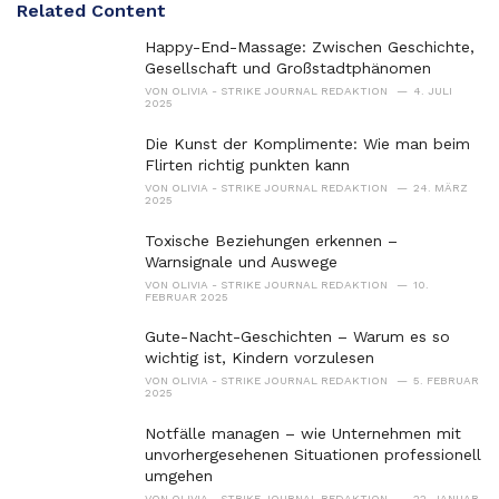
Related Content
Happy-End-Massage: Zwischen Geschichte,
Gesellschaft und Großstadtphänomen
VON
OLIVIA - STRIKE JOURNAL REDAKTION
4. JULI
2025
Die Kunst der Komplimente: Wie man beim
Flirten richtig punkten kann
VON
OLIVIA - STRIKE JOURNAL REDAKTION
24. MÄRZ
2025
Toxische Beziehungen erkennen –
Warnsignale und Auswege
VON
OLIVIA - STRIKE JOURNAL REDAKTION
10.
FEBRUAR 2025
Gute-Nacht-Geschichten – Warum es so
wichtig ist, Kindern vorzulesen
VON
OLIVIA - STRIKE JOURNAL REDAKTION
5. FEBRUAR
2025
Notfälle managen – wie Unternehmen mit
unvorhergesehenen Situationen professionell
umgehen
VON
OLIVIA - STRIKE JOURNAL REDAKTION
22. JANUAR