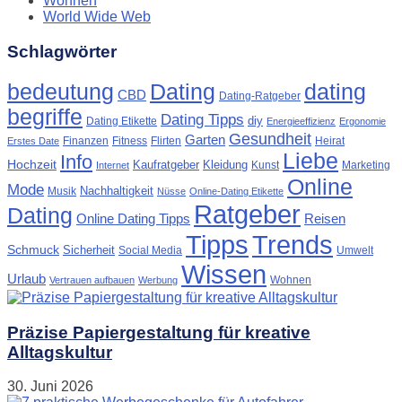
Wohnen
World Wide Web
Schlagwörter
Dating
bedeutung
dating
CBD
Dating-Ratgeber
begriffe
Dating Tipps
diy
Dating Etikette
Energieeffizienz
Ergonomie
Gesundheit
Garten
Finanzen
Fitness
Flirten
Heirat
Erstes Date
Liebe
Info
Hochzeit
Kaufratgeber
Kleidung
Kunst
Marketing
Internet
Online
Mode
Nachhaltigkeit
Musik
Nüsse
Online-Dating Etikette
Ratgeber
Dating
Online Dating Tipps
Reisen
Tipps
Trends
Schmuck
Sicherheit
Social Media
Umwelt
Wissen
Urlaub
Wohnen
Vertrauen aufbauen
Werbung
Präzise Papiergestaltung für kreative
Alltagskultur
30. Juni 2026