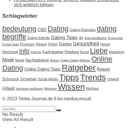
sich wirklich lohnen
Schlagwörter
Dating
bedeutung
dating
CBD
Dating-Ratgeber
begriffe
Dating Tipps
diy
Dating Etikette
Energieeffizienz
Ergonomie
Gesundheit
Garten
Finanzen
Fitness
Flirten
Heirat
Erstes Date
Liebe
Info
Hochzeit
Kaufratgeber
Kleidung
Kunst
Marketing
Internet
Online
Mode
Nachhaltigkeit
Musik
Nüsse
Online-Dating Etikette
Ratgeber
Dating
Online Dating Tipps
Reisen
Tipps
Trends
Schmuck
Sicherheit
Social Media
Umwelt
Wissen
Urlaub
Wohnen
Vertrauen aufbauen
Werbung
© 2023 Strike-Journal.de II bo-mediaconsult
No Result
View All Result