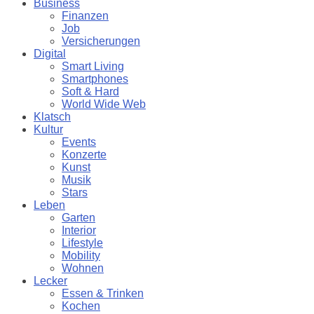
Business
Finanzen
Job
Versicherungen
Digital
Smart Living
Smartphones
Soft & Hard
World Wide Web
Klatsch
Kultur
Events
Konzerte
Kunst
Musik
Stars
Leben
Garten
Interior
Lifestyle
Mobility
Wohnen
Lecker
Essen & Trinken
Kochen