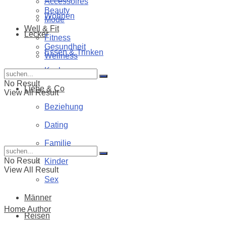
Accessoires
Beauty
Wohnen
Mode
Well & Fit
Lecker
Fitness
Gesundheit
Essen & Trinken
Wellness
Kochen
No Result
Liebe & Co
View All Result
Beziehung
Dating
Familie
No Result
Kinder
View All Result
Sex
Männer
Home
Author
Reisen