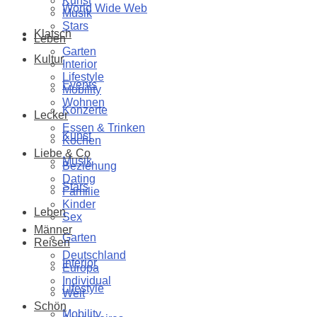
Kunst
World Wide Web
Musik
Stars
Klatsch
Leben
Garten
Kultur
Interior
Lifestyle
Events
Mobility
Wohnen
Konzerte
Lecker
Essen & Trinken
Kunst
Kochen
Liebe & Co
Musik
Beziehung
Dating
Stars
Familie
Kinder
Leben
Sex
Männer
Garten
Reisen
Deutschland
Interior
Europa
Individual
Lifestyle
Welt
Schön
Mobility