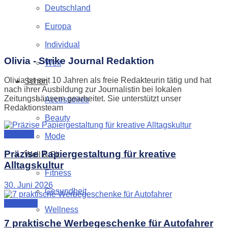
Deutschland
Europa
Individual
Olivia - Strike Journal Redaktion
Welt
Olivia ist seit 10 Jahren als freie Redakteurin tätig und hat
Schön
nach ihrer Ausbildung zur Journalistin bei lokalen
Zeitungshäusern gearbeitet. Sie unterstützt unser
Accessoires
Redaktionsteam
Beauty
Lifestyle
Mode
Präzise Papiergestaltung für kreative
Well & Fit
Alltagskultur
Fitness
30. Juni 2026
Gesundheit
Business
Wellness
7 praktische Werbegeschenke für Autofahrer