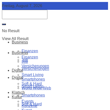
Freitag, August 7, 2026
No Result
View All Result
Business
Finanzen
Business
Finanzen
Job
Job
Versicherungen
Versicherungen
Digital
Smart Living
Digital
Smartphones
Soft & Hard
Smart Living
World Wide Web
Klatsch
Smartphones
Kultur
Events
Soft & Hard
Konzerte