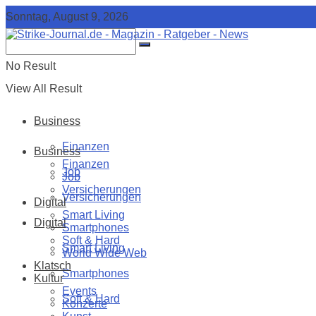
Sonntag, August 9, 2026
No Result
View All Result
Business
Finanzen
Business
Finanzen
Job
Job
Versicherungen
Versicherungen
Digital
Smart Living
Digital
Smartphones
Soft & Hard
Smart Living
World Wide Web
Klatsch
Smartphones
Kultur
Events
Soft & Hard
Konzerte