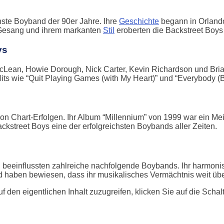
hste Boyband der 90er Jahre. Ihre
Geschichte
begann in Orland
n Gesang und ihrem markanten
Stil
eroberten die Backstreet Boys
ys
McLean, Howie Dorough, Nick Carter, Kevin Richardson und Bria
Hits wie “Quit Playing Games (with My Heart)” und “Everybody (
n Chart-Erfolgen. Ihr Album “Millennium” von 1999 war ein Meile
ackstreet Boys eine der erfolgreichsten Boybands aller Zeiten.
 beeinflussten zahlreiche nachfolgende Boybands. Ihr harmoni
d haben bewiesen, dass ihr musikalisches Vermächtnis weit übe
uf den eigentlichen Inhalt zuzugreifen, klicken Sie auf die Scha