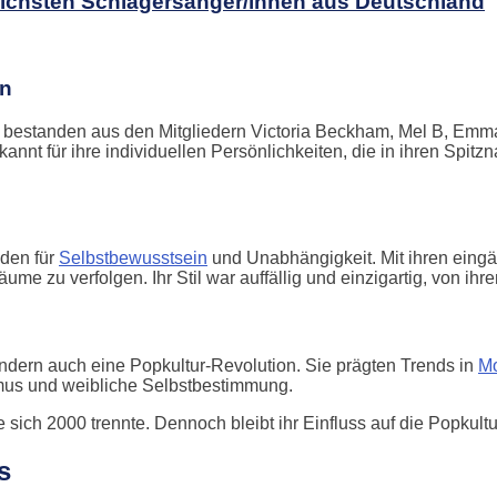
eichsten Schlagersänger/innen aus Deutschland
on
 bestanden aus den Mitgliedern Victoria Beckham, Mel B, Emma
kannt für ihre individuellen Persönlichkeiten, die in ihren Sp
nden für
Selbstbewusstsein
und Unabhängigkeit. Mit ihren eingä
räume zu verfolgen. Ihr Stil war auffällig und einzigartig, von ih
sondern auch eine Popkultur-Revolution. Sie prägten Trends in
M
smus und weibliche Selbstbestimmung.
 sich 2000 trennte. Dennoch bleibt ihr Einfluss auf die Popkult
s