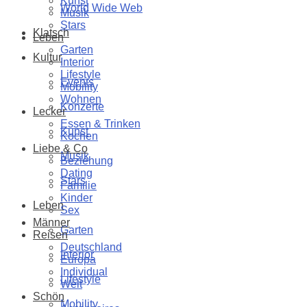
Kunst
World Wide Web
Musik
Stars
Klatsch
Leben
Garten
Kultur
Interior
Lifestyle
Events
Mobility
Wohnen
Konzerte
Lecker
Essen & Trinken
Kunst
Kochen
Liebe & Co
Musik
Beziehung
Dating
Stars
Familie
Kinder
Leben
Sex
Männer
Garten
Reisen
Deutschland
Interior
Europa
Individual
Lifestyle
Welt
Schön
Mobility