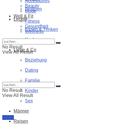
Accessoires
Beauty
Wohnen
Mode
Well & Fit
Lecker
Fitness
Gesundheit
Essen & Trinken
Wellness
Kochen
No Result
Liebe & Co
View All Result
Beziehung
Dating
Familie
No Result
Kinder
View All Result
Sex
Männer
Kunst
Reisen