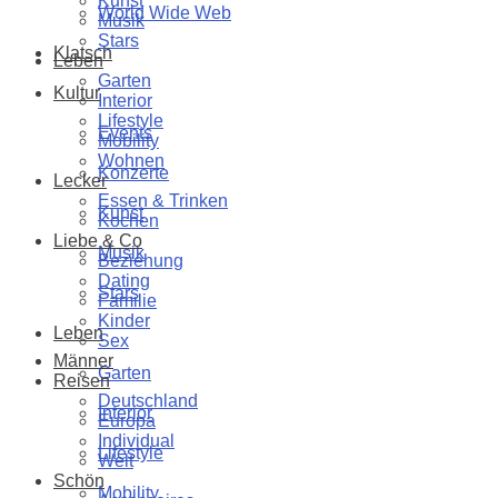
Kunst
World Wide Web
Musik
Stars
Klatsch
Leben
Garten
Kultur
Interior
Lifestyle
Events
Mobility
Wohnen
Konzerte
Lecker
Essen & Trinken
Kunst
Kochen
Liebe & Co
Musik
Beziehung
Dating
Stars
Familie
Kinder
Leben
Sex
Männer
Garten
Reisen
Deutschland
Interior
Europa
Individual
Lifestyle
Welt
Schön
Mobility