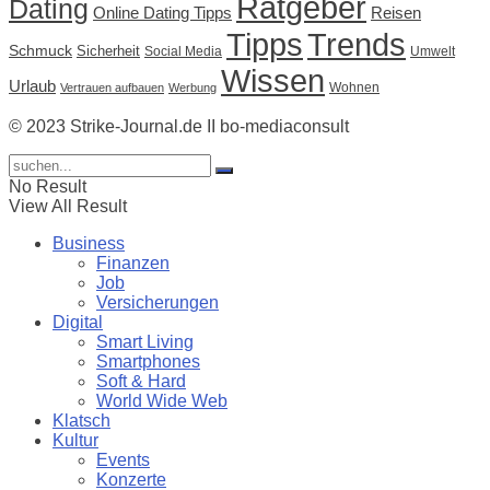
Ratgeber
Dating
Online Dating Tipps
Reisen
Tipps
Trends
Schmuck
Sicherheit
Social Media
Umwelt
Wissen
Urlaub
Wohnen
Vertrauen aufbauen
Werbung
© 2023 Strike-Journal.de II bo-mediaconsult
No Result
View All Result
Business
Finanzen
Job
Versicherungen
Digital
Smart Living
Smartphones
Soft & Hard
World Wide Web
Klatsch
Kultur
Events
Konzerte