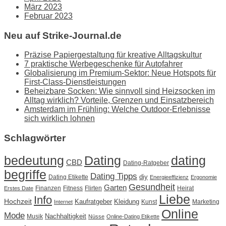
März 2023
Februar 2023
Neu auf Strike-Journal.de
Präzise Papiergestaltung für kreative Alltagskultur
7 praktische Werbegeschenke für Autofahrer
Globalisierung im Premium-Sektor: Neue Hotspots für
First-Class-Dienstleistungen
Beheizbare Socken: Wie sinnvoll sind Heizsocken im
Alltag wirklich? Vorteile, Grenzen und Einsatzbereich
Amsterdam im Frühling: Welche Outdoor-Erlebnisse
sich wirklich lohnen
Schlagwörter
Dating
bedeutung
dating
CBD
Dating-Ratgeber
begriffe
Dating Tipps
diy
Dating Etikette
Energieeffizienz
Ergonomie
Gesundheit
Garten
Finanzen
Fitness
Flirten
Heirat
Erstes Date
Liebe
Info
Hochzeit
Kaufratgeber
Kleidung
Kunst
Marketing
Internet
Online
Mode
Nachhaltigkeit
Musik
Nüsse
Online-Dating Etikette