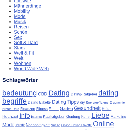
Lifestyle
Männerdinge
Mobility
Mode
Musik
Reisen
Schön
Sex
Soft & Hard
Stars
Well & Fit
Welt
Wohnen
World Wide Web
Schlagwörter
Dating
bedeutung
dating
CBD
Dating-Ratgeber
begriffe
Dating Tipps
diy
Dating Etikette
Energieeffizienz
Ergonomie
Gesundheit
Garten
Finanzen
Fitness
Flirten
Heirat
Erstes Date
Liebe
Info
Hochzeit
Kaufratgeber
Kleidung
Kunst
Marketing
Internet
Online
Mode
Nachhaltigkeit
Musik
Nüsse
Online-Dating Etikette