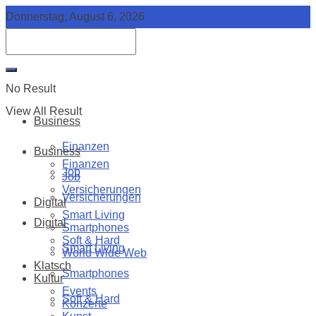
Donnerstag, August 6, 2026
No Result
View All Result
Business
Finanzen
Business
Finanzen
Job
Job
Versicherungen
Versicherungen
Digital
Smart Living
Digital
Smartphones
Soft & Hard
Smart Living
World Wide Web
Klatsch
Smartphones
Kultur
Events
Soft & Hard
Konzerte