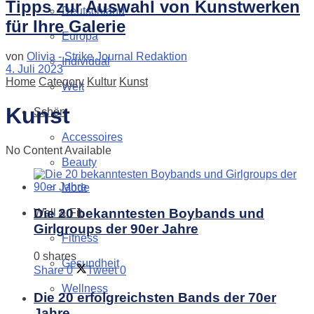
Tipps zur Auswahl von Kunstwerken
Deutschland
für Ihre Galerie
Europa
von
Olivia - Strike Journal Redaktion
Individual
4. Juli 2023
Home
Category
Kultur
Kunst
Welt
Kunst
Schön
Accessoires
No Content Available
Beauty
Mode
Die 20 bekanntesten Boybands und
Well & Fit
Girlgroups der 90er Jahre
Fitness
0 shares
Gesundheit
Share
0
Tweet
0
Wellness
Die 20 erfolgreichsten Bands der 70er
Jahre