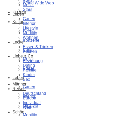
Kunst
World Wide Web
Musik
Stars
Klatsch
Leben
Garten
Kultur
Interior
Lifestyle
Events
Mobility
Wohnen
Konzerte
Lecker
Essen & Trinken
Kunst
Kochen
Liebe & Co
Musik
Beziehung
Dating
Stars
Familie
Kinder
Leben
Sex
Männer
Garten
Reisen
Deutschland
Interior
Europa
Individual
Lifestyle
Welt
Schön
Mobility