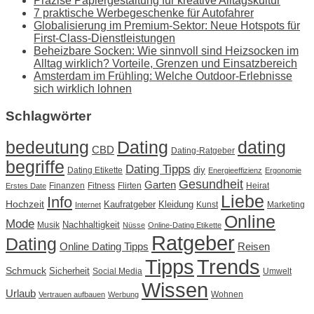
Präzise Papiergestaltung für kreative Alltagskultur
7 praktische Werbegeschenke für Autofahrer
Globalisierung im Premium-Sektor: Neue Hotspots für
First-Class-Dienstleistungen
Beheizbare Socken: Wie sinnvoll sind Heizsocken im
Alltag wirklich? Vorteile, Grenzen und Einsatzbereich
Amsterdam im Frühling: Welche Outdoor-Erlebnisse
sich wirklich lohnen
Schlagwörter
Dating
bedeutung
dating
CBD
Dating-Ratgeber
begriffe
Dating Tipps
diy
Dating Etikette
Energieeffizienz
Ergonomie
Gesundheit
Garten
Finanzen
Fitness
Flirten
Heirat
Erstes Date
Liebe
Info
Hochzeit
Kaufratgeber
Kleidung
Kunst
Marketing
Internet
Online
Mode
Nachhaltigkeit
Musik
Nüsse
Online-Dating Etikette
Ratgeber
Dating
Online Dating Tipps
Reisen
Tipps
Trends
Schmuck
Sicherheit
Social Media
Umwelt
Wissen
Urlaub
Wohnen
Vertrauen aufbauen
Werbung