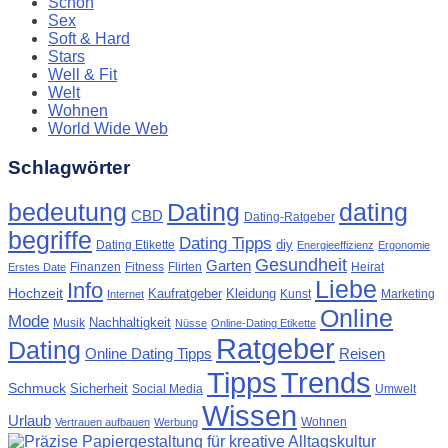
Schön
Sex
Soft & Hard
Stars
Well & Fit
Welt
Wohnen
World Wide Web
Schlagwörter
Dating
bedeutung
dating
CBD
Dating-Ratgeber
begriffe
Dating Tipps
diy
Dating Etikette
Energieeffizienz
Ergonomie
Gesundheit
Garten
Finanzen
Fitness
Flirten
Heirat
Erstes Date
Liebe
Info
Hochzeit
Kaufratgeber
Kleidung
Kunst
Marketing
Internet
Online
Mode
Nachhaltigkeit
Musik
Nüsse
Online-Dating Etikette
Ratgeber
Dating
Online Dating Tipps
Reisen
Tipps
Trends
Schmuck
Sicherheit
Social Media
Umwelt
Wissen
Urlaub
Wohnen
Vertrauen aufbauen
Werbung