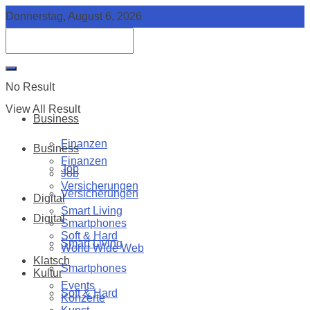
Donnerstag, August 6, 2026
No Result
View All Result
Business
Finanzen
Business
Finanzen
Job
Job
Versicherungen
Versicherungen
Digital
Smart Living
Digital
Smartphones
Soft & Hard
Smart Living
World Wide Web
Klatsch
Smartphones
Kultur
Events
Soft & Hard
Konzerte