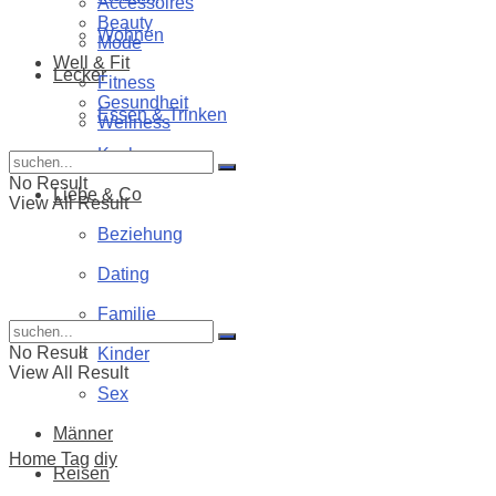
Accessoires
Beauty
Wohnen
Mode
Well & Fit
Lecker
Fitness
Gesundheit
Essen & Trinken
Wellness
Kochen
No Result
Liebe & Co
View All Result
Beziehung
Dating
Familie
No Result
Kinder
View All Result
Sex
Männer
Home
Tag
diy
Reisen