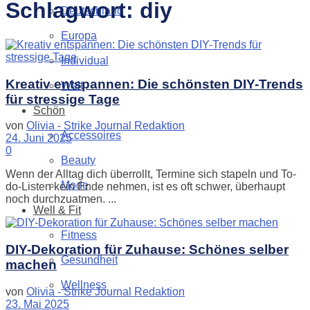
Schlagwort:
diy
Deutschland
Europa
Individual
Kreativ entspannen: Die schönsten DIY-Trends
Welt
für stressige Tage
Schön
von
Olivia - Strike Journal Redaktion
Accessoires
24. Juni 2025
0
Beauty
Wenn der Alltag dich überrollt, Termine sich stapeln und To-
Mode
do-Listen kein Ende nehmen, ist es oft schwer, überhaupt
noch durchzuatmen. ...
Well & Fit
Fitness
DIY-Dekoration für Zuhause: Schönes selber
Gesundheit
machen
Wellness
von
Olivia - Strike Journal Redaktion
23. Mai 2025