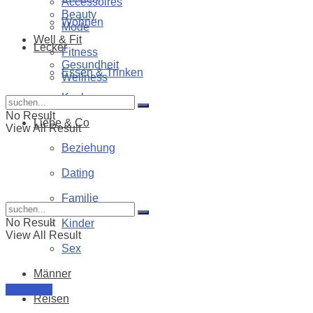
Accessoires
Beauty
Wohnen
Mode
Well & Fit
Lecker
Fitness
Gesundheit
Essen & Trinken
Wellness
Kochen
No Result
Liebe & Co
View All Result
Beziehung
Dating
Familie
No Result
Kinder
View All Result
Sex
Männer
Finanzen
Reisen