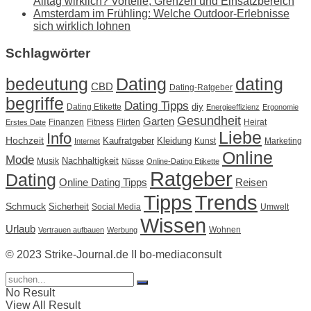
Alltag wirklich? Vorteile, Grenzen und Einsatzbereich
Amsterdam im Frühling: Welche Outdoor-Erlebnisse
sich wirklich lohnen
Schlagwörter
Dating
bedeutung
dating
CBD
Dating-Ratgeber
begriffe
Dating Tipps
diy
Dating Etikette
Energieeffizienz
Ergonomie
Gesundheit
Garten
Finanzen
Fitness
Flirten
Heirat
Erstes Date
Liebe
Info
Hochzeit
Kaufratgeber
Kleidung
Kunst
Marketing
Internet
Online
Mode
Nachhaltigkeit
Musik
Nüsse
Online-Dating Etikette
Ratgeber
Dating
Online Dating Tipps
Reisen
Tipps
Trends
Schmuck
Sicherheit
Social Media
Umwelt
Wissen
Urlaub
Wohnen
Vertrauen aufbauen
Werbung
© 2023 Strike-Journal.de II bo-mediaconsult
No Result
View All Result