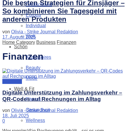
Die besten Strategien für Zinsjäger –
Deutschland
So kombinieren Sie Tagesgeld mit
Europa
anderen Produkten
Individual
von
Olivia - Strike Journal Redaktion
Welt
17. August 2025
Home
Category
Business
Finanzen
Schön
Finanzen
Accessoires
Beauty
Mode
Finanzen
Well & Fit
Digitale Unterstützung im Zahlungsverkehr –
QR-Codes auf Rechnungen im Alltag
Fitness
Gesundheit
von
Olivia - Strike Journal Redaktion
18. Juli 2025
Wellness
0
Wer regelmäßig Rechnungen erhält – sei es vom