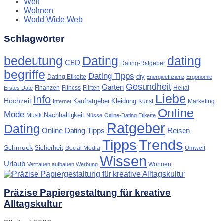
Welt
Wohnen
World Wide Web
Schlagwörter
Dating
bedeutung
dating
CBD
Dating-Ratgeber
begriffe
Dating Tipps
diy
Dating Etikette
Energieeffizienz
Ergonomie
Gesundheit
Garten
Finanzen
Fitness
Flirten
Heirat
Erstes Date
Liebe
Info
Hochzeit
Kaufratgeber
Kleidung
Kunst
Marketing
Internet
Online
Mode
Nachhaltigkeit
Musik
Nüsse
Online-Dating Etikette
Ratgeber
Dating
Online Dating Tipps
Reisen
Tipps
Trends
Schmuck
Sicherheit
Social Media
Umwelt
Wissen
Urlaub
Wohnen
Vertrauen aufbauen
Werbung
Präzise Papiergestaltung für kreative
Alltagskultur