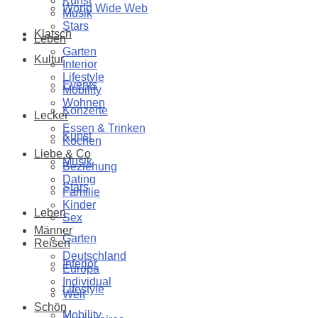
Kunst
World Wide Web
Musik
Stars
Klatsch
Leben
Garten
Kultur
Interior
Lifestyle
Events
Mobility
Wohnen
Konzerte
Lecker
Essen & Trinken
Kunst
Kochen
Liebe & Co
Musik
Beziehung
Dating
Stars
Familie
Kinder
Leben
Sex
Männer
Garten
Reisen
Deutschland
Interior
Europa
Individual
Lifestyle
Welt
Schön
Mobility