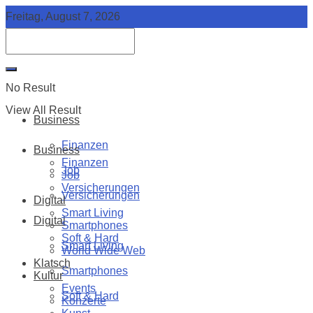
Freitag, August 7, 2026
No Result
View All Result
Business
Finanzen
Business
Finanzen
Job
Job
Versicherungen
Versicherungen
Digital
Smart Living
Digital
Smartphones
Soft & Hard
Smart Living
World Wide Web
Klatsch
Smartphones
Kultur
Events
Soft & Hard
Konzerte