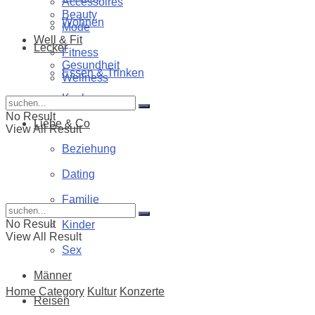
Accessoires
Beauty
Wohnen
Mode
Well & Fit
Lecker
Fitness
Gesundheit
Essen & Trinken
Wellness
Kochen
No Result
Liebe & Co
View All Result
Beziehung
Dating
Familie
No Result
Kinder
View All Result
Sex
Männer
Home
Category
Kultur
Konzerte
Reisen