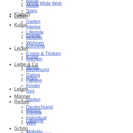
Kunst
World Wide Web
Musik
Stars
Klatsch
Leben
Garten
Kultur
Interior
Lifestyle
Events
Mobility
Wohnen
Konzerte
Lecker
Essen & Trinken
Kunst
Kochen
Liebe & Co
Musik
Beziehung
Dating
Stars
Familie
Kinder
Leben
Sex
Männer
Garten
Reisen
Deutschland
Interior
Europa
Individual
Lifestyle
Welt
Schön
Mobility