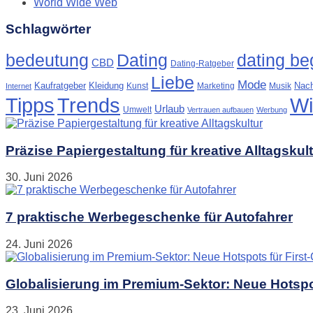
World Wide Web
Schlagwörter
Dating
bedeutung
dating beg
CBD
Dating-Ratgeber
Liebe
Mode
Kaufratgeber
Kleidung
Nach
Kunst
Marketing
Musik
Internet
Tipps
Trends
Wi
Urlaub
Umwelt
Vertrauen aufbauen
Werbung
Präzise Papiergestaltung für kreative Alltagskul
30. Juni 2026
7 praktische Werbegeschenke für Autofahrer
24. Juni 2026
Globalisierung im Premium-Sektor: Neue Hotspot
23. Juni 2026