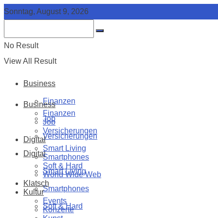
Sonntag, August 9, 2026
No Result
View All Result
Business
Finanzen
Business
Finanzen
Job
Job
Versicherungen
Versicherungen
Digital
Smart Living
Digital
Smartphones
Soft & Hard
Smart Living
World Wide Web
Klatsch
Smartphones
Kultur
Events
Soft & Hard
Konzerte