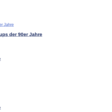
ups der 90er Jahre
e
e