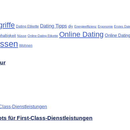
riffe
Dating Tipps
diy
Dating Etikette
Energieeffizienz
Ergonomie
Erstes Dat
Online Dating
Online Dating
haltigkeit
Nüsse
Online-Dating Etikette
ssen
Wohnen
tur
s für First-Class-Dienstleistungen