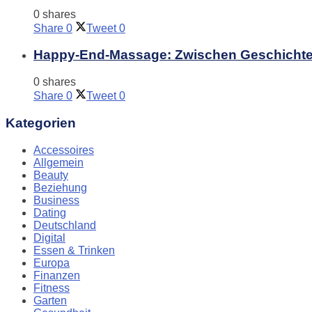
0 shares
Share
0
Tweet
0
Happy-End-Massage: Zwischen Geschichte
0 shares
Share
0
Tweet
0
Kategorien
Accessoires
Allgemein
Beauty
Beziehung
Business
Dating
Deutschland
Digital
Essen & Trinken
Europa
Finanzen
Fitness
Garten