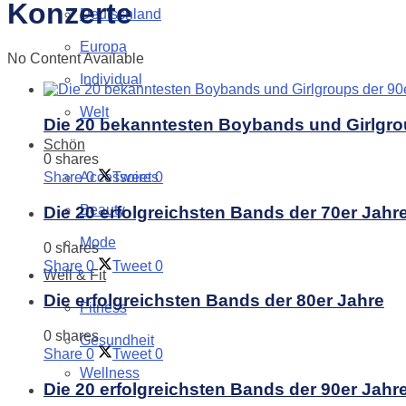
Konzerte
Deutschland
Europa
No Content Available
Individual
Welt
Die 20 bekanntesten Boybands und Girlgro
Schön
0 shares
Accessoires
Share
0
Tweet
0
Beauty
Die 20 erfolgreichsten Bands der 70er Jahr
Mode
0 shares
Share
0
Tweet
0
Well & Fit
Die erfolgreichsten Bands der 80er Jahre
Fitness
0 shares
Gesundheit
Share
0
Tweet
0
Wellness
Die 20 erfolgreichsten Bands der 90er Jahr