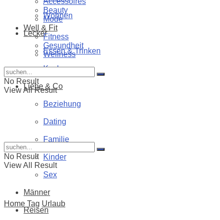
Accessoires
Beauty
Wohnen
Mode
Well & Fit
Lecker
Fitness
Gesundheit
Essen & Trinken
Wellness
Kochen
No Result
Liebe & Co
View All Result
Beziehung
Dating
Familie
No Result
Kinder
View All Result
Sex
Männer
Home
Tag
Urlaub
Reisen