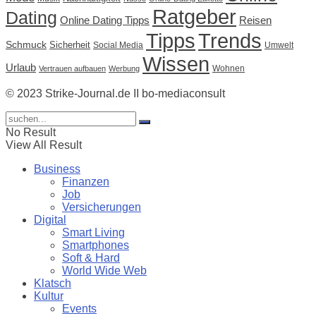
Ratgeber
Dating
Online Dating Tipps
Reisen
Tipps
Trends
Schmuck
Sicherheit
Social Media
Umwelt
Wissen
Urlaub
Wohnen
Vertrauen aufbauen
Werbung
© 2023 Strike-Journal.de II bo-mediaconsult
No Result
View All Result
Business
Finanzen
Job
Versicherungen
Digital
Smart Living
Smartphones
Soft & Hard
World Wide Web
Klatsch
Kultur
Events