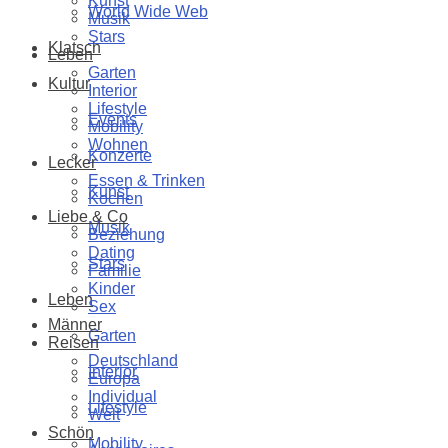
Kunst
World Wide Web
Musik
Stars
Klatsch
Leben
Garten
Kultur
Interior
Lifestyle
Events
Mobility
Wohnen
Konzerte
Lecker
Essen & Trinken
Kunst
Kochen
Liebe & Co
Musik
Beziehung
Dating
Stars
Familie
Kinder
Leben
Sex
Männer
Garten
Reisen
Deutschland
Interior
Europa
Individual
Lifestyle
Welt
Schön
Mobility