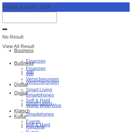
Freitag, August 7, 2026
No Result
View All Result
Business
Finanzen
Business
Finanzen
Job
Job
Versicherungen
Versicherungen
Digital
Smart Living
Digital
Smartphones
Soft & Hard
Smart Living
World Wide Web
Klatsch
Smartphones
Kultur
Events
Soft & Hard
Konzerte