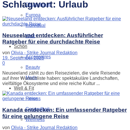
Schlagwort:
Urlaub
Deutschland
Europa
Individual
Neuseeland entdecken: Ausführlicher
Welt
Ratgeber für eine durchdachte Reise
Schön
von
Olivia - Strike Journal Redaktion
Accessoires
19. September 2025
0
Beauty
Neuseeland zählt zu den Reisezielen, die viele Reisende
Mode
auf ihrer Wunschliste haben: spektakuläre Landschaften,
vielfältige Ökosysteme und eine reiche Kultur ...
Well & Fit
Fitness
Gesundheit
Kanada entdecken: Ein umfassender Ratgeber
für eine gelungene Reise
Wellness
von
Olivia - Strike Journal Redaktion