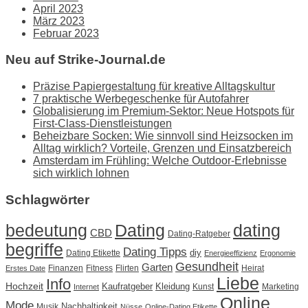
April 2023
März 2023
Februar 2023
Neu auf Strike-Journal.de
Präzise Papiergestaltung für kreative Alltagskultur
7 praktische Werbegeschenke für Autofahrer
Globalisierung im Premium-Sektor: Neue Hotspots für
First-Class-Dienstleistungen
Beheizbare Socken: Wie sinnvoll sind Heizsocken im
Alltag wirklich? Vorteile, Grenzen und Einsatzbereich
Amsterdam im Frühling: Welche Outdoor-Erlebnisse
sich wirklich lohnen
Schlagwörter
Dating
bedeutung
dating
CBD
Dating-Ratgeber
begriffe
Dating Tipps
diy
Dating Etikette
Energieeffizienz
Ergonomie
Gesundheit
Garten
Finanzen
Fitness
Flirten
Heirat
Erstes Date
Liebe
Info
Hochzeit
Kaufratgeber
Kleidung
Kunst
Marketing
Internet
Online
Mode
Nachhaltigkeit
Musik
Nüsse
Online-Dating Etikette