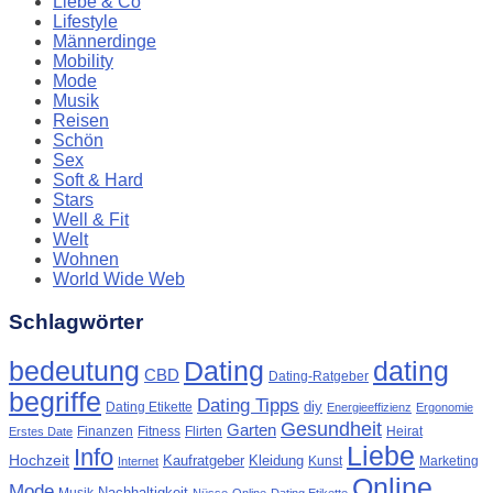
Liebe & Co
Lifestyle
Männerdinge
Mobility
Mode
Musik
Reisen
Schön
Sex
Soft & Hard
Stars
Well & Fit
Welt
Wohnen
World Wide Web
Schlagwörter
Dating
bedeutung
dating
CBD
Dating-Ratgeber
begriffe
Dating Tipps
diy
Dating Etikette
Energieeffizienz
Ergonomie
Gesundheit
Garten
Finanzen
Fitness
Flirten
Heirat
Erstes Date
Liebe
Info
Hochzeit
Kaufratgeber
Kleidung
Kunst
Marketing
Internet
Online
Mode
Nachhaltigkeit
Musik
Nüsse
Online-Dating Etikette