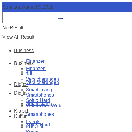
Sonntag, August 9, 2026
No Result
View All Result
Business
Finanzen
Business
Finanzen
Job
Job
Versicherungen
Versicherungen
Digital
Smart Living
Digital
Smartphones
Soft & Hard
Smart Living
World Wide Web
Klatsch
Smartphones
Kultur
Events
Soft & Hard
Konzerte