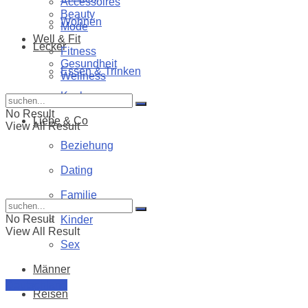
Accessoires
Beauty
Wohnen
Mode
Well & Fit
Lecker
Fitness
Gesundheit
Essen & Trinken
Wellness
Kochen
No Result
Liebe & Co
View All Result
Beziehung
Dating
Familie
No Result
Kinder
View All Result
Sex
Männer
Deutschland
Reisen