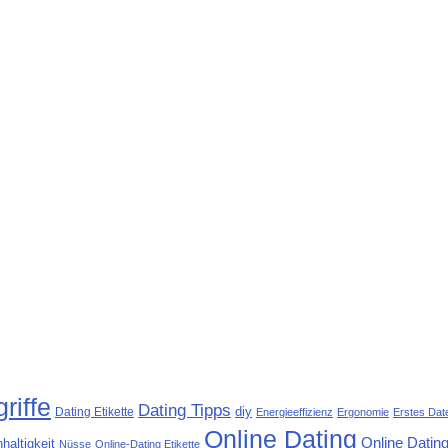
riffe
Dating Tipps
diy
Dating Etikette
Energieeffizienz
Ergonomie
Erstes Dat
Online Dating
Online Dating
haltigkeit
Nüsse
Online-Dating Etikette