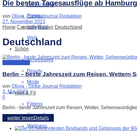
Die besten Tagesausflüge ab Hambur
Deutschland
Europa
von
Olivia - Strike Journal Redaktion
27. November 2023
Individual
Home
Category
Reisen
Deutschland
Welt
Deutschland
Schön
Accessoires
Deutschland
Beauty
Berlin – beste Jahreszeit zum Reisen, Wettern
Mode
von
Olivia - Strike Journal Redaktion
3. Mai 2023
Well & Fit
0
Fitness
Berlin - beste Jahreszeit zum Reisen, Wetter, Sehenswürdigkei
Gesundheit
weiter lesen
Details
Wellness