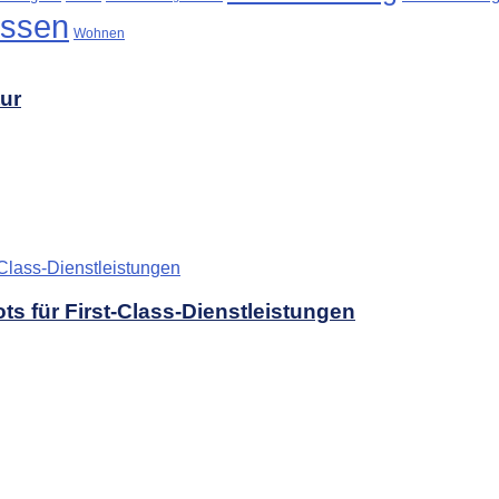
ssen
Wohnen
tur
s für First-Class-Dienstleistungen