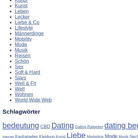
Kultur
Kunst
Leben
Lecker
Liebe & Co
Lifestyle
Männerdinge
Mobility
Mode
Musik
Reisen
Schön
Sex
Soft & Hard
Stars
Well & Fit
Welt
Wohnen
World Wide Web
Schlagwörter
Dating
bedeutung
dating beg
CBD
Dating-Ratgeber
Liebe
Mode
Kaufratgeber
Kleidung
Nach
Kunst
Marketing
Musik
Internet