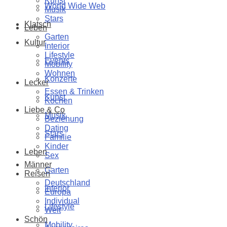
Kunst
World Wide Web
Musik
Stars
Klatsch
Leben
Garten
Kultur
Interior
Lifestyle
Events
Mobility
Wohnen
Konzerte
Lecker
Essen & Trinken
Kunst
Kochen
Liebe & Co
Musik
Beziehung
Dating
Stars
Familie
Kinder
Leben
Sex
Männer
Garten
Reisen
Deutschland
Interior
Europa
Individual
Lifestyle
Welt
Schön
Mobility