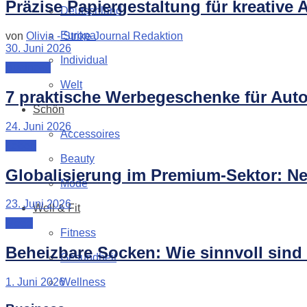
Präzise Papiergestaltung für kreative A
Deutschland
Europa
von
Olivia - Strike Journal Redaktion
30. Juni 2026
Individual
Business
Welt
7 praktische Werbegeschenke für Auto
Schön
24. Juni 2026
Accessoires
Leben
Beauty
Globalisierung im Premium-Sektor: Neu
Mode
23. Juni 2026
Well & Fit
Mode
Fitness
Beheizbare Socken: Wie sinnvoll sind 
Gesundheit
Wellness
1. Juni 2026