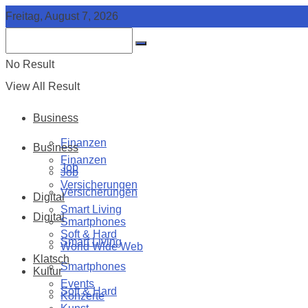
Freitag, August 7, 2026
No Result
View All Result
Business
Finanzen
Business
Finanzen
Job
Job
Versicherungen
Versicherungen
Digital
Smart Living
Digital
Smartphones
Soft & Hard
Smart Living
World Wide Web
Klatsch
Smartphones
Kultur
Events
Soft & Hard
Konzerte