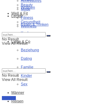
Accessoires
Beauty
Wohnen
Mode
Well & Fit
Lecker
Fitness
Gesundheit
Essen & Trinken
Wellness
Kochen
No Result
Liebe & Co
View All Result
Beziehung
Dating
Familie
No Result
Kinder
View All Result
Sex
Männer
Lifestyle
Reisen