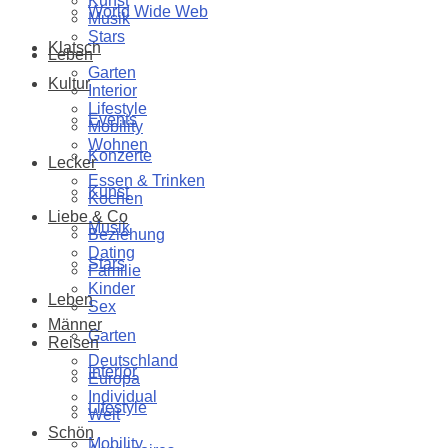
Kunst
World Wide Web
Musik
Stars
Klatsch
Leben
Garten
Kultur
Interior
Lifestyle
Events
Mobility
Wohnen
Konzerte
Lecker
Essen & Trinken
Kunst
Kochen
Liebe & Co
Musik
Beziehung
Dating
Stars
Familie
Kinder
Leben
Sex
Männer
Garten
Reisen
Deutschland
Interior
Europa
Individual
Lifestyle
Welt
Schön
Mobility