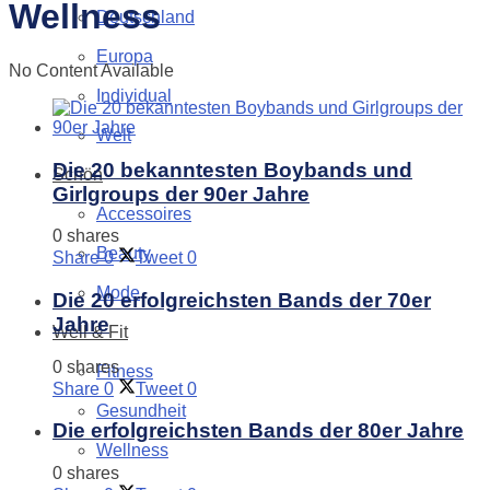
Wellness
Deutschland
Europa
No Content Available
Individual
Welt
Die 20 bekanntesten Boybands und
Schön
Girlgroups der 90er Jahre
Accessoires
0 shares
Beauty
Share
0
Tweet
0
Mode
Die 20 erfolgreichsten Bands der 70er
Jahre
Well & Fit
0 shares
Fitness
Share
0
Tweet
0
Gesundheit
Die erfolgreichsten Bands der 80er Jahre
Wellness
0 shares