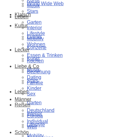
Kunst
World Wide Web
Musik
Stars
Klatsch
Leben
Garten
Kultur
Interior
Lifestyle
Events
Mobility
Wohnen
Konzerte
Lecker
Essen & Trinken
Kunst
Kochen
Liebe & Co
Musik
Beziehung
Dating
Stars
Familie
Kinder
Leben
Sex
Männer
Garten
Reisen
Deutschland
Interior
Europa
Individual
Lifestyle
Welt
Schön
Mobility