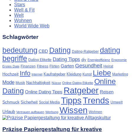
Stars
Well & Fit
Welt
Wohnen
World Wide Web
Schlagwörter
Dating
bedeutung
dating
CBD
Dating-Ratgeber
begriffe
Dating Tipps
diy
Dating Etikette
Energieeffizienz
Ergonomie
Gesundheit
Garten
Finanzen
Fitness
Flirten
Heirat
Erstes Date
Liebe
Info
Hochzeit
Kaufratgeber
Kleidung
Kunst
Marketing
Internet
Online
Mode
Nachhaltigkeit
Musik
Nüsse
Online-Dating Etikette
Ratgeber
Dating
Online Dating Tipps
Reisen
Tipps
Trends
Schmuck
Sicherheit
Social Media
Umwelt
Wissen
Urlaub
Wohnen
Vertrauen aufbauen
Werbung
Präzise Papiergestaltung für kreative