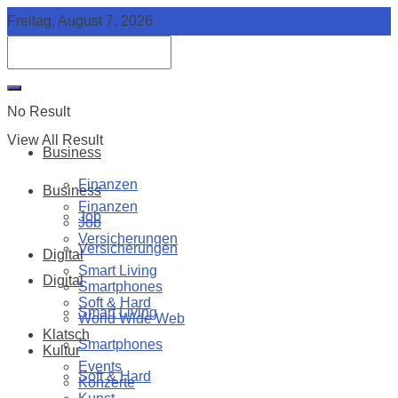
Freitag, August 7, 2026
No Result
View All Result
Business
Finanzen
Business
Finanzen
Job
Job
Versicherungen
Versicherungen
Digital
Smart Living
Digital
Smartphones
Soft & Hard
Smart Living
World Wide Web
Klatsch
Smartphones
Kultur
Events
Soft & Hard
Konzerte