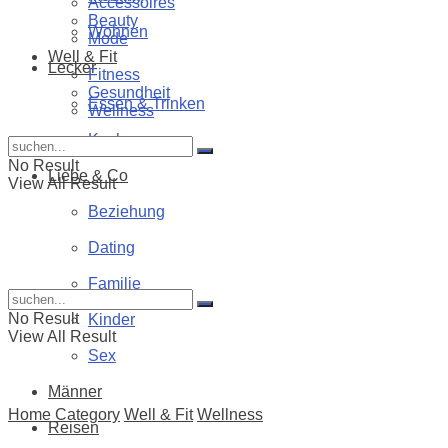
Accessoires
Beauty
Wohnen
Mode
Well & Fit
Lecker
Fitness
Gesundheit
Essen & Trinken
Wellness
Kochen
No Result
Liebe & Co
View All Result
Beziehung
Dating
Familie
No Result
Kinder
View All Result
Sex
Männer
Home
Category
Well & Fit
Wellness
Reisen