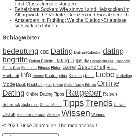
First-Class-Dienstleistungen
Beheizbare Socken: Wie sinnvoll sind Heizsocken im
Alltag wirklich? Vorteile, Grenzen und Einsatzbereich
Amsterdam im Frühling: Welche Outdoor-Erlebnisse
sich wirklich lohnen
Schlagwörter
Dating
bedeutung
dating
CBD
Dating-Ratgeber
begriffe
Dating Tipps
diy
Dating Etikette
Energieeffizienz
Ergonomie
Gesundheit
Garten
Finanzen
Fitness
Flirten
Heirat
Erstes Date
Liebe
Info
Hochzeit
Kaufratgeber
Kleidung
Kunst
Marketing
Internet
Online
Mode
Nachhaltigkeit
Musik
Nüsse
Online-Dating Etikette
Ratgeber
Dating
Online Dating Tipps
Reisen
Tipps
Trends
Schmuck
Sicherheit
Social Media
Umwelt
Wissen
Urlaub
Wohnen
Vertrauen aufbauen
Werbung
© 2023 Strike-Journal.de II bo-mediaconsult