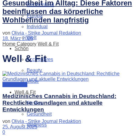
Gesundheit im Alltag: Diese Faktoren
Deutschland
beeinflussen das körperliche
Europa
Wohlbefinden langfristig
Individual
von
Olivia - Strike Journal Redaktion
Welt
18. März 2026
Home
Category
Well & Fit
Schön
Well & Fit
Accessoires
Beauty
Mode
Gesundheit
Well & Fit
Medizinisches Cannabis in Deutschland:
Rechtliche Grundlagen und aktuelle
Fitness
Entwicklungen
Gesundheit
von
Olivia - Strike Journal Redaktion
Wellness
25. August 2025
0