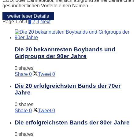
CBD, oder Cannabidiol, hat sich aufgrund seiner zahlreichen
gesundheitlichen Vorteile einen Namen...
weiter lesen
Details
Page 1 of 3
1
2
3
Next
Die 20 bekanntesten Boybands und
Girlgroups der 90er Jahre
0 shares
Share
0
Tweet
0
Die 20 erfolgreichsten Bands der 70er
Jahre
0 shares
Share
0
Tweet
0
Die erfolgreichsten Bands der 80er Jahre
0 shares