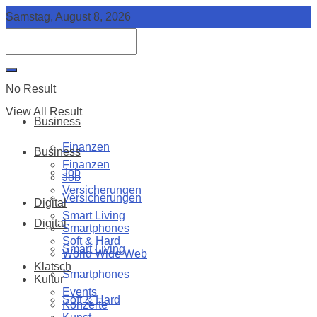
Samstag, August 8, 2026
No Result
View All Result
Business
Finanzen
Business
Finanzen
Job
Job
Versicherungen
Versicherungen
Digital
Smart Living
Digital
Smartphones
Soft & Hard
Smart Living
World Wide Web
Klatsch
Smartphones
Kultur
Events
Soft & Hard
Konzerte