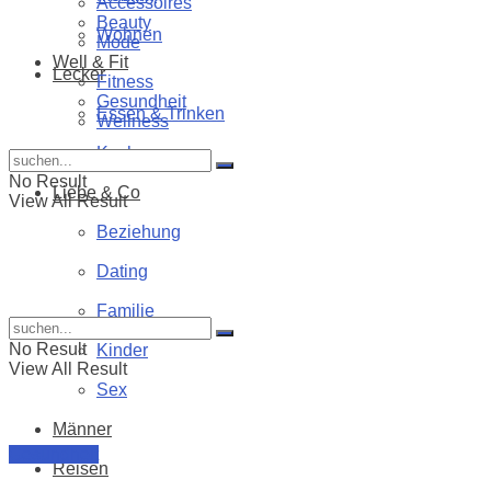
Accessoires
Beauty
Wohnen
Mode
Well & Fit
Lecker
Fitness
Gesundheit
Essen & Trinken
Wellness
Kochen
No Result
Liebe & Co
View All Result
Beziehung
Dating
Familie
No Result
Kinder
View All Result
Sex
Männer
Gesundheit
Reisen