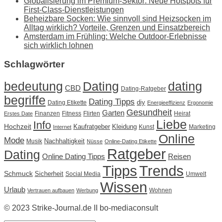
Globalisierung im Premium-Sektor: Neue Hotspots für
First-Class-Dienstleistungen
Beheizbare Socken: Wie sinnvoll sind Heizsocken im
Alltag wirklich? Vorteile, Grenzen und Einsatzbereich
Amsterdam im Frühling: Welche Outdoor-Erlebnisse
sich wirklich lohnen
Schlagwörter
Dating
bedeutung
dating
CBD
Dating-Ratgeber
begriffe
Dating Tipps
diy
Dating Etikette
Energieeffizienz
Ergonomie
Gesundheit
Garten
Finanzen
Fitness
Flirten
Heirat
Erstes Date
Liebe
Info
Hochzeit
Kaufratgeber
Kleidung
Kunst
Marketing
Internet
Online
Mode
Nachhaltigkeit
Musik
Nüsse
Online-Dating Etikette
Ratgeber
Dating
Online Dating Tipps
Reisen
Tipps
Trends
Schmuck
Sicherheit
Social Media
Umwelt
Wissen
Urlaub
Wohnen
Vertrauen aufbauen
Werbung
© 2023 Strike-Journal.de II bo-mediaconsult