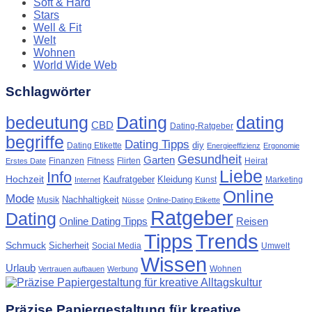
Soft & Hard
Stars
Well & Fit
Welt
Wohnen
World Wide Web
Schlagwörter
Dating
bedeutung
dating
CBD
Dating-Ratgeber
begriffe
Dating Tipps
diy
Dating Etikette
Energieeffizienz
Ergonomie
Gesundheit
Garten
Finanzen
Fitness
Flirten
Heirat
Erstes Date
Liebe
Info
Hochzeit
Kaufratgeber
Kleidung
Kunst
Marketing
Internet
Online
Mode
Nachhaltigkeit
Musik
Nüsse
Online-Dating Etikette
Ratgeber
Dating
Online Dating Tipps
Reisen
Tipps
Trends
Schmuck
Sicherheit
Social Media
Umwelt
Wissen
Urlaub
Wohnen
Vertrauen aufbauen
Werbung
Präzise Papiergestaltung für kreative