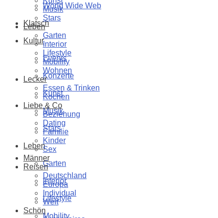
Kunst
World Wide Web
Musik
Stars
Klatsch
Leben
Garten
Kultur
Interior
Lifestyle
Events
Mobility
Wohnen
Konzerte
Lecker
Essen & Trinken
Kunst
Kochen
Liebe & Co
Musik
Beziehung
Dating
Stars
Familie
Kinder
Leben
Sex
Männer
Garten
Reisen
Deutschland
Interior
Europa
Individual
Lifestyle
Welt
Schön
Mobility