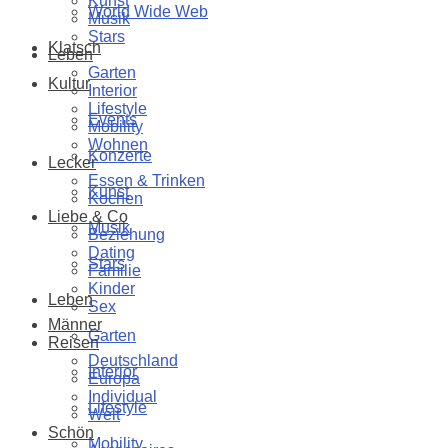
Kunst
World Wide Web
Musik
Stars
Klatsch
Leben
Garten
Kultur
Interior
Lifestyle
Events
Mobility
Wohnen
Konzerte
Lecker
Essen & Trinken
Kunst
Kochen
Liebe & Co
Musik
Beziehung
Dating
Stars
Familie
Kinder
Leben
Sex
Männer
Garten
Reisen
Deutschland
Interior
Europa
Individual
Lifestyle
Welt
Schön
Mobility