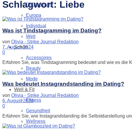
Schlagwort:
Liebe
Deutschland
Europa
Individual
Was ist Tindstagramming im Dating?
Welt
von
Olivia - Strike Journal Redaktion
Schön
7. August 2024
0
Accessoires
Erfahren Sie, was Tindstagramming bedeutet und wie es die 
Beauty
Mode
Was bedeutet Instagrandstanding im Dating?
Well & Fit
von
Olivia - Strike Journal Redaktion
Fitness
6. August 2024
0
Gesundheit
Erfahren Sie, wie Instagrandstanding die Selbstdarstellung un
Wellness