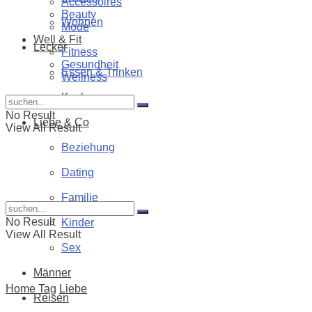
Accessoires
Beauty
Wohnen
Mode
Well & Fit
Lecker
Fitness
Gesundheit
Essen & Trinken
Wellness
Kochen
No Result
Liebe & Co
View All Result
Beziehung
Dating
Familie
No Result
Kinder
View All Result
Sex
Männer
Home
Tag
Liebe
Reisen