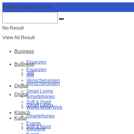
Freitag, August 7, 2026
No Result
View All Result
Business
Finanzen
Business
Finanzen
Job
Job
Versicherungen
Versicherungen
Digital
Smart Living
Digital
Smartphones
Soft & Hard
Smart Living
World Wide Web
Klatsch
Smartphones
Kultur
Events
Soft & Hard
Konzerte