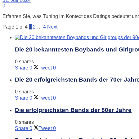
31. Juli 2024
0
Erfahren Sie, was Tuning im Kontext des Datings bedeutet un
Page 1 of 4
1
2
…
4
Next
Die 20 bekanntesten Boybands und Girlgro
0 shares
Share
0
Tweet
0
Die 20 erfolgreichsten Bands der 70er Jahr
0 shares
Share
0
Tweet
0
Die erfolgreichsten Bands der 80er Jahre
0 shares
Share
0
Tweet
0