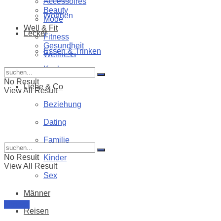
Accessoires
Beauty
Wohnen
Mode
Well & Fit
Lecker
Fitness
Gesundheit
Essen & Trinken
Wellness
Kochen
No Result
Liebe & Co
View All Result
Beziehung
Dating
Familie
No Result
Kinder
View All Result
Sex
Männer
Fitness
Reisen