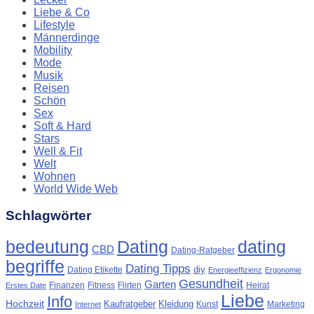
Liebe & Co
Lifestyle
Männerdinge
Mobility
Mode
Musik
Reisen
Schön
Sex
Soft & Hard
Stars
Well & Fit
Welt
Wohnen
World Wide Web
Schlagwörter
Dating
bedeutung
dating
CBD
Dating-Ratgeber
begriffe
Dating Tipps
diy
Dating Etikette
Energieeffizienz
Ergonomie
Gesundheit
Garten
Finanzen
Fitness
Flirten
Heirat
Erstes Date
Liebe
Info
Hochzeit
Kaufratgeber
Kleidung
Kunst
Marketing
Internet