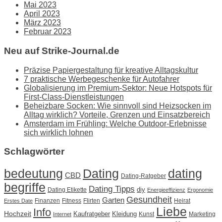
Mai 2023
April 2023
März 2023
Februar 2023
Neu auf Strike-Journal.de
Präzise Papiergestaltung für kreative Alltagskultur
7 praktische Werbegeschenke für Autofahrer
Globalisierung im Premium-Sektor: Neue Hotspots für
First-Class-Dienstleistungen
Beheizbare Socken: Wie sinnvoll sind Heizsocken im
Alltag wirklich? Vorteile, Grenzen und Einsatzbereich
Amsterdam im Frühling: Welche Outdoor-Erlebnisse
sich wirklich lohnen
Schlagwörter
Dating
bedeutung
dating
CBD
Dating-Ratgeber
begriffe
Dating Tipps
diy
Dating Etikette
Energieeffizienz
Ergonomie
Gesundheit
Garten
Finanzen
Fitness
Flirten
Heirat
Erstes Date
Liebe
Info
Hochzeit
Kaufratgeber
Kleidung
Kunst
Marketing
Internet