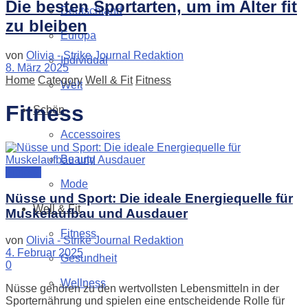
Die besten Sportarten, um im Alter fit
Deutschland
zu bleiben
Europa
von
Olivia - Strike Journal Redaktion
Individual
8. März 2025
Home
Category
Well & Fit
Fitness
Welt
Fitness
Schön
Accessoires
Beauty
Fitness
Mode
Nüsse und Sport: Die ideale Energiequelle für
Well & Fit
Muskelaufbau und Ausdauer
Fitness
von
Olivia - Strike Journal Redaktion
4. Februar 2025
Gesundheit
0
Wellness
Nüsse gehören zu den wertvollsten Lebensmitteln in der
Sporternährung und spielen eine entscheidende Rolle für