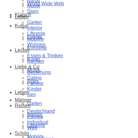
Kunst
World Wide Web
Musik
Stars
Klatsch
Leben
Garten
Kultur
Interior
Lifestyle
Events
Mobility
Wohnen
Konzerte
Lecker
Essen & Trinken
Kunst
Kochen
Liebe & Co
Musik
Beziehung
Dating
Stars
Familie
Kinder
Leben
Sex
Männer
Garten
Reisen
Deutschland
Interior
Europa
Individual
Lifestyle
Welt
Schön
Mobility