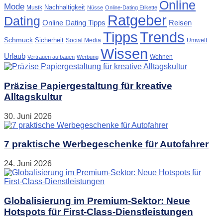
Online
Mode
Nachhaltigkeit
Musik
Nüsse
Online-Dating Etikette
Ratgeber
Dating
Online Dating Tipps
Reisen
Tipps
Trends
Schmuck
Sicherheit
Social Media
Umwelt
Wissen
Urlaub
Wohnen
Vertrauen aufbauen
Werbung
Präzise Papiergestaltung für kreative
Alltagskultur
30. Juni 2026
7 praktische Werbegeschenke für Autofahrer
24. Juni 2026
Globalisierung im Premium-Sektor: Neue
Hotspots für First-Class-Dienstleistungen