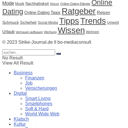
Online
Mode
Nachhaltigkeit
Musik
Nüsse
Online-Dating Etikette
Ratgeber
Dating
Online Dating Tipps
Reisen
Tipps
Trends
Schmuck
Sicherheit
Social Media
Umwelt
Wissen
Urlaub
Wohnen
Vertrauen aufbauen
Werbung
© 2023 Strike-Journal.de II bo-mediaconsult
No Result
View All Result
Business
Finanzen
Job
Versicherungen
Digital
Smart Living
Smartphones
Soft & Hard
World Wide Web
Klatsch
Kultur