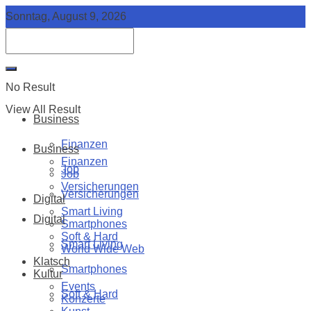
Sonntag, August 9, 2026
No Result
View All Result
Business
Finanzen
Business
Finanzen
Job
Job
Versicherungen
Versicherungen
Digital
Smart Living
Digital
Smartphones
Soft & Hard
Smart Living
World Wide Web
Klatsch
Smartphones
Kultur
Events
Soft & Hard
Konzerte