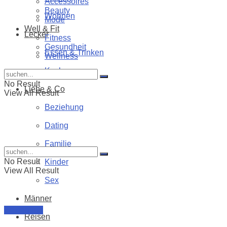
Accessoires
Beauty
Wohnen
Mode
Well & Fit
Lecker
Fitness
Gesundheit
Essen & Trinken
Wellness
Kochen
No Result
Liebe & Co
View All Result
Beziehung
Dating
Familie
No Result
Kinder
View All Result
Sex
Männer
Beziehung
Reisen