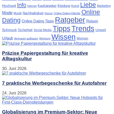
Liebe
Info
Hochzeit
Kaufratgeber
Kleidung
Kunst
Marketing
Internet
Online
Mode
Nachhaltigkeit
Musik
Nüsse
Online-Dating Etikette
Ratgeber
Dating
Online Dating Tipps
Reisen
Tipps
Trends
Schmuck
Sicherheit
Social Media
Umwelt
Wissen
Urlaub
Wohnen
Vertrauen aufbauen
Werbung
Präzise Papiergestaltung für kreative
Alltagskultur
30. Juni 2026
7 praktische Werbegeschenke für Autofahrer
24. Juni 2026
Globalisierung im Premium-Sektor: Neue