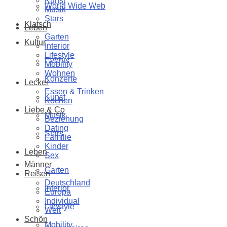
Kunst
World Wide Web
Musik
Stars
Klatsch
Leben
Garten
Kultur
Interior
Lifestyle
Events
Mobility
Wohnen
Konzerte
Lecker
Essen & Trinken
Kunst
Kochen
Liebe & Co
Musik
Beziehung
Dating
Stars
Familie
Kinder
Leben
Sex
Männer
Garten
Reisen
Deutschland
Interior
Europa
Individual
Lifestyle
Welt
Schön
Mobility