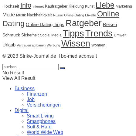
Liebe
Info
Hochzeit
Kaufratgeber
Kleidung
Kunst
Marketing
Internet
Online
Mode
Nachhaltigkeit
Musik
Nüsse
Online-Dating Etikette
Ratgeber
Dating
Online Dating Tipps
Reisen
Tipps
Trends
Schmuck
Sicherheit
Social Media
Umwelt
Wissen
Urlaub
Wohnen
Vertrauen aufbauen
Werbung
© 2023 Strike-Journal.de II bo-mediaconsult
No Result
View All Result
Business
Finanzen
Job
Versicherungen
Digital
Smart Living
Smartphones
Soft & Hard
World Wide Web