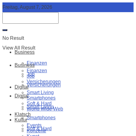
Freitag, August 7, 2026
No Result
View All Result
Business
Finanzen
Business
Finanzen
Job
Job
Versicherungen
Versicherungen
Digital
Smart Living
Digital
Smartphones
Soft & Hard
Smart Living
World Wide Web
Klatsch
Smartphones
Kultur
Events
Soft & Hard
Konzerte