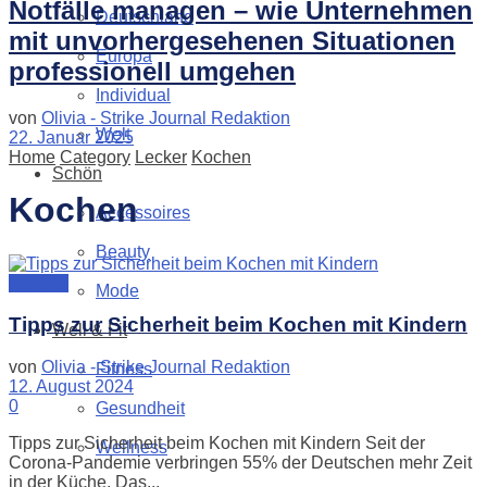
Notfälle managen – wie Unternehmen
Deutschland
mit unvorhergesehenen Situationen
Europa
professionell umgehen
Individual
von
Olivia - Strike Journal Redaktion
Welt
22. Januar 2025
Home
Category
Lecker
Kochen
Schön
Kochen
Accessoires
Beauty
Kochen
Mode
Tipps zur Sicherheit beim Kochen mit Kindern
Well & Fit
von
Olivia - Strike Journal Redaktion
Fitness
12. August 2024
0
Gesundheit
Tipps zur Sicherheit beim Kochen mit Kindern Seit der
Wellness
Corona-Pandemie verbringen 55% der Deutschen mehr Zeit
in der Küche. Das...