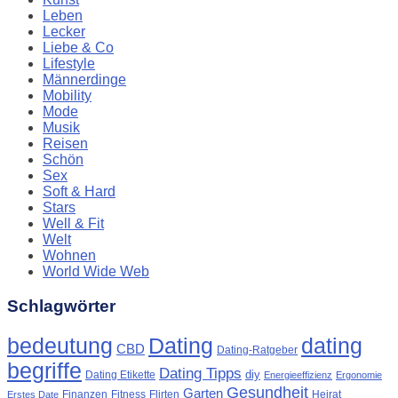
Leben
Lecker
Liebe & Co
Lifestyle
Männerdinge
Mobility
Mode
Musik
Reisen
Schön
Sex
Soft & Hard
Stars
Well & Fit
Welt
Wohnen
World Wide Web
Schlagwörter
Dating
bedeutung
dating
CBD
Dating-Ratgeber
begriffe
Dating Tipps
diy
Dating Etikette
Energieeffizienz
Ergonomie
Gesundheit
Garten
Finanzen
Fitness
Flirten
Heirat
Erstes Date