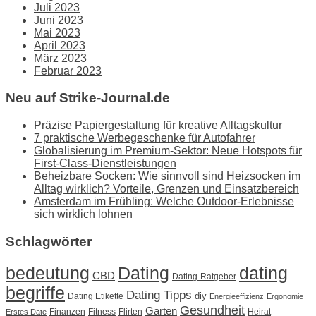
Juli 2023
Juni 2023
Mai 2023
April 2023
März 2023
Februar 2023
Neu auf Strike-Journal.de
Präzise Papiergestaltung für kreative Alltagskultur
7 praktische Werbegeschenke für Autofahrer
Globalisierung im Premium-Sektor: Neue Hotspots für
First-Class-Dienstleistungen
Beheizbare Socken: Wie sinnvoll sind Heizsocken im
Alltag wirklich? Vorteile, Grenzen und Einsatzbereich
Amsterdam im Frühling: Welche Outdoor-Erlebnisse
sich wirklich lohnen
Schlagwörter
Dating
bedeutung
dating
CBD
Dating-Ratgeber
begriffe
Dating Tipps
diy
Dating Etikette
Energieeffizienz
Ergonomie
Gesundheit
Garten
Finanzen
Fitness
Flirten
Heirat
Erstes Date