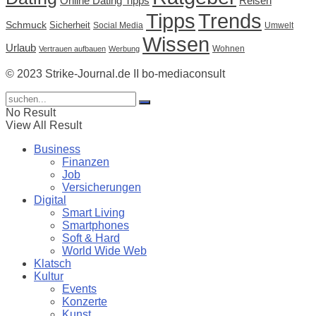
Online Dating Tipps
Reisen
Tipps
Trends
Schmuck
Sicherheit
Social Media
Umwelt
Wissen
Urlaub
Wohnen
Vertrauen aufbauen
Werbung
© 2023 Strike-Journal.de II bo-mediaconsult
No Result
View All Result
Business
Finanzen
Job
Versicherungen
Digital
Smart Living
Smartphones
Soft & Hard
World Wide Web
Klatsch
Kultur
Events
Konzerte
Kunst