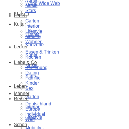
Kunst
World Wide Web
Musik
Stars
Klatsch
Leben
Garten
Kultur
Interior
Lifestyle
Events
Mobility
Wohnen
Konzerte
Lecker
Essen & Trinken
Kunst
Kochen
Liebe & Co
Musik
Beziehung
Dating
Stars
Familie
Kinder
Leben
Sex
Männer
Garten
Reisen
Deutschland
Interior
Europa
Individual
Lifestyle
Welt
Schön
Mobility