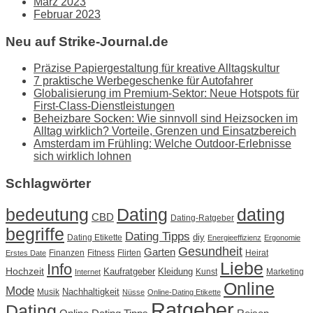
März 2023
Februar 2023
Neu auf Strike-Journal.de
Präzise Papiergestaltung für kreative Alltagskultur
7 praktische Werbegeschenke für Autofahrer
Globalisierung im Premium-Sektor: Neue Hotspots für
First-Class-Dienstleistungen
Beheizbare Socken: Wie sinnvoll sind Heizsocken im
Alltag wirklich? Vorteile, Grenzen und Einsatzbereich
Amsterdam im Frühling: Welche Outdoor-Erlebnisse
sich wirklich lohnen
Schlagwörter
Dating
bedeutung
dating
CBD
Dating-Ratgeber
begriffe
Dating Tipps
diy
Dating Etikette
Energieeffizienz
Ergonomie
Gesundheit
Garten
Finanzen
Fitness
Flirten
Heirat
Erstes Date
Liebe
Info
Hochzeit
Kaufratgeber
Kleidung
Kunst
Marketing
Internet
Online
Mode
Nachhaltigkeit
Musik
Nüsse
Online-Dating Etikette
Ratgeber
Dating