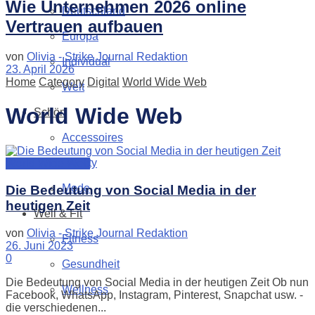
Wie Unternehmen 2026 online
Deutschland
Vertrauen aufbauen
Europa
von
Olivia - Strike Journal Redaktion
Individual
23. April 2026
Home
Category
Digital
World Wide Web
Welt
World Wide Web
Schön
Accessoires
Beauty
World Wide Web
Mode
Die Bedeutung von Social Media in der
heutigen Zeit
Well & Fit
von
Olivia - Strike Journal Redaktion
Fitness
26. Juni 2023
0
Gesundheit
Die Bedeutung von Social Media in der heutigen Zeit Ob nun
Wellness
Facebook, WhatsApp, Instagram, Pinterest, Snapchat usw. -
die verschiedenen...