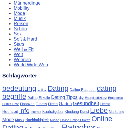
Männerdinge
Mobility
Mode
Musik
Reisen
Schön
Sex
Soft & Hard
Stars
Well & Fit
Welt
Wohnen
World Wide Web
Schlagwörter
Dating
bedeutung
dating
CBD
Dating-Ratgeber
begriffe
Dating Tipps
diy
Dating Etikette
Energieeffizienz
Ergonomie
Gesundheit
Garten
Finanzen
Fitness
Flirten
Heirat
Erstes Date
Liebe
Info
Hochzeit
Kaufratgeber
Kleidung
Kunst
Marketing
Internet
Online
Mode
Nachhaltigkeit
Musik
Nüsse
Online-Dating Etikette
Ratgeber
Dating