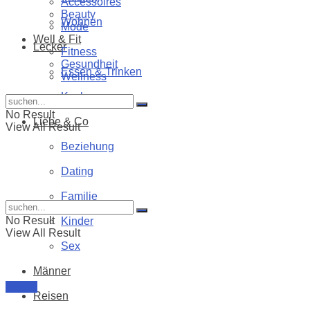
Accessoires
Beauty
Wohnen
Mode
Well & Fit
Lecker
Fitness
Gesundheit
Essen & Trinken
Wellness
Kochen
No Result
Liebe & Co
View All Result
Beziehung
Dating
Familie
No Result
Kinder
View All Result
Sex
Männer
Digital
Reisen