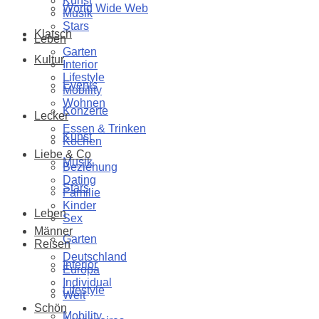
Kunst
World Wide Web
Musik
Stars
Klatsch
Leben
Garten
Kultur
Interior
Lifestyle
Events
Mobility
Wohnen
Konzerte
Lecker
Essen & Trinken
Kunst
Kochen
Liebe & Co
Musik
Beziehung
Dating
Stars
Familie
Kinder
Leben
Sex
Männer
Garten
Reisen
Deutschland
Interior
Europa
Individual
Lifestyle
Welt
Schön
Mobility