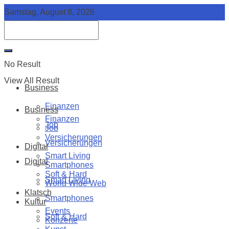
Samstag, August 8, 2026
No Result
View All Result
Business
Finanzen
Business
Finanzen
Job
Job
Versicherungen
Versicherungen
Digital
Smart Living
Digital
Smartphones
Soft & Hard
Smart Living
World Wide Web
Klatsch
Smartphones
Kultur
Events
Soft & Hard
Konzerte