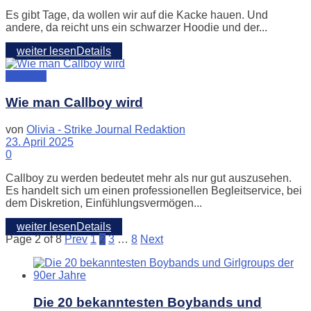
Es gibt Tage, da wollen wir auf die Kacke hauen. Und
andere, da reicht uns ein schwarzer Hoodie und der...
weiter lesen
Details
Lifestyle
Wie man Callboy wird
von
Olivia - Strike Journal Redaktion
23. April 2025
0
Callboy zu werden bedeutet mehr als nur gut auszusehen.
Es handelt sich um einen professionellen Begleitservice, bei
dem Diskretion, Einfühlungsvermögen...
weiter lesen
Details
Page 2 of 8
Prev
1
2
3
…
8
Next
Die 20 bekanntesten Boybands und