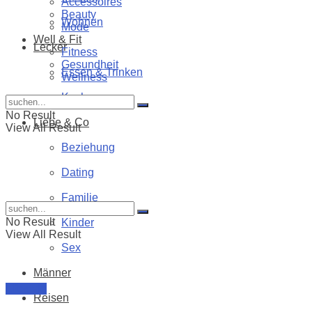
Accessoires
Beauty
Wohnen
Mode
Well & Fit
Lecker
Fitness
Gesundheit
Essen & Trinken
Wellness
Kochen
No Result
Liebe & Co
View All Result
Beziehung
Dating
Familie
No Result
Kinder
View All Result
Sex
Männer
Lifestyle
Reisen