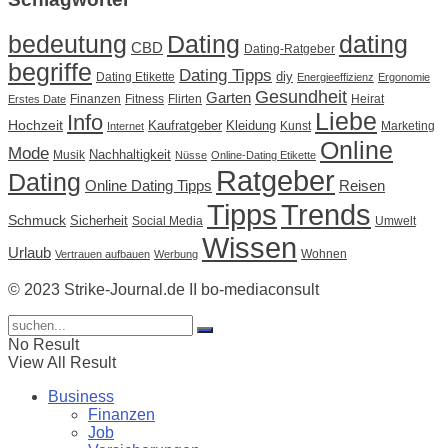
Dating
bedeutung
dating
CBD
Dating-Ratgeber
begriffe
Dating Tipps
diy
Dating Etikette
Energieeffizienz
Ergonomie
Gesundheit
Garten
Finanzen
Fitness
Flirten
Heirat
Erstes Date
Liebe
Info
Hochzeit
Kaufratgeber
Kleidung
Kunst
Marketing
Internet
Online
Mode
Nachhaltigkeit
Musik
Nüsse
Online-Dating Etikette
Ratgeber
Dating
Online Dating Tipps
Reisen
Tipps
Trends
Schmuck
Sicherheit
Social Media
Umwelt
Wissen
Urlaub
Wohnen
Vertrauen aufbauen
Werbung
© 2023 Strike-Journal.de II bo-mediaconsult
No Result
View All Result
Business
Finanzen
Job