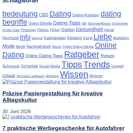
Schlagwörter
Dating
bedeutung
dating
CBD
Dating-Ratgeber
begriffe
Dating Tipps
diy
Dating Etikette
Energieeffizienz
Ergonomie
Gesundheit
Garten
Finanzen
Fitness
Flirten
Heirat
Erstes Date
Liebe
Info
Hochzeit
Kaufratgeber
Kleidung
Kunst
Marketing
Internet
Online
Mode
Nachhaltigkeit
Musik
Nüsse
Online-Dating Etikette
Ratgeber
Dating
Online Dating Tipps
Reisen
Tipps
Trends
Schmuck
Sicherheit
Social Media
Umwelt
Wissen
Urlaub
Wohnen
Vertrauen aufbauen
Werbung
Präzise Papiergestaltung für kreative
Alltagskultur
30. Juni 2026
7 praktische Werbegeschenke für Autofahrer