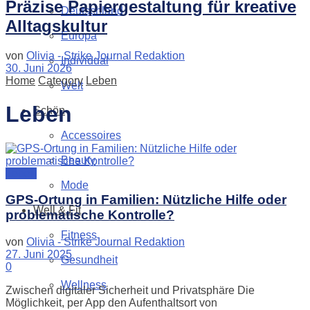
Präzise Papiergestaltung für kreative
Deutschland
Alltagskultur
Europa
von
Olivia - Strike Journal Redaktion
Individual
30. Juni 2026
Home
Category
Leben
Welt
Leben
Schön
Accessoires
Beauty
Leben
Mode
GPS-Ortung in Familien: Nützliche Hilfe oder
Well & Fit
problematische Kontrolle?
Fitness
von
Olivia - Strike Journal Redaktion
27. Juni 2025
Gesundheit
0
Wellness
Zwischen digitaler Sicherheit und Privatsphäre Die
Möglichkeit, per App den Aufenthaltsort von