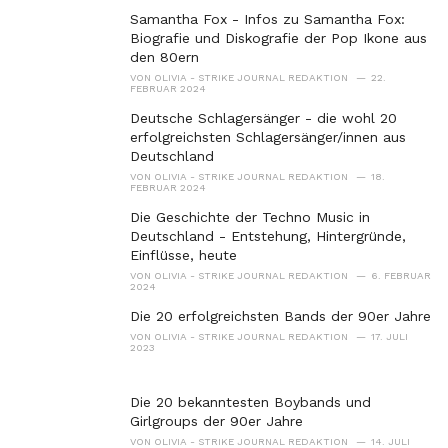
i
Samantha Fox - Infos zu Samantha Fox:
e
Biografie und Diskografie der Pop Ikone aus
s
den 80ern
:
VON
OLIVIA - STRIKE JOURNAL REDAKTION
22.
FEBRUAR 2024
Deutsche Schlagersänger - die wohl 20
erfolgreichsten Schlagersänger/innen aus
Deutschland
VON
OLIVIA - STRIKE JOURNAL REDAKTION
18.
FEBRUAR 2024
Die Geschichte der Techno Music in
Deutschland - Entstehung, Hintergründe,
Einflüsse, heute
VON
OLIVIA - STRIKE JOURNAL REDAKTION
6. FEBRUAR
2024
Die 20 erfolgreichsten Bands der 90er Jahre
VON
OLIVIA - STRIKE JOURNAL REDAKTION
17. JULI
2023
Die 20 bekanntesten Boybands und
Girlgroups der 90er Jahre
VON
OLIVIA - STRIKE JOURNAL REDAKTION
14. JULI