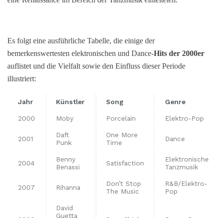
Es folgt eine ausführliche Tabelle, die einige der
bemerkenswertesten elektronischen und Dance-
Hits der 2000er
auflistet und die Vielfalt sowie den Einfluss dieser Periode
illustriert:
Jahr
Künstler
Song
Genre
2000
Moby
Porcelain
Elektro-Pop
Daft
One More
2001
Dance
Punk
Time
Benny
Elektronische
2004
Satisfaction
Benassi
Tanzmusik
Don’t Stop
R&B/Elektro-
2007
Rihanna
The Music
Pop
David
Guetta