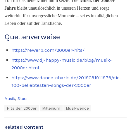
Ton für das neue Millennium setzte. Die
Musik der 2000er
Jahre
bleibt unauslöschlich in unseren Herzen und sorgt
weiterhin für unvergessliche Momente – sei es im alltäglichen
Leben oder auf der Tanzfläche.
Quellenverweise
https://rewerb.com/2000er-hits/
https://www.dj-happy-music.de/blog/musik-
2000er.html
https://www.dance-charts.de/2019081911976/die-
100-beliebtesten-songs-der-2000er
C
Musik
,
Stars
a
T
Hits der 2000er
Millenium
Musikwende
t
a
e
g
g
s
o
Related Content
:
r