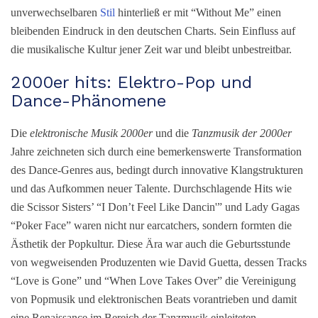
unverwechselbaren
Stil
hinterließ er mit “Without Me” einen
bleibenden Eindruck in den deutschen Charts. Sein Einfluss auf
die musikalische Kultur jener Zeit war und bleibt unbestreitbar.
2000er hits: Elektro-Pop und
Dance-Phänomene
Die
elektronische Musik 2000er
und die
T
anzmusik der 2000er
Jahre zeichneten sich durch eine bemerkenswerte Transformation
des Dance-Genres aus, bedingt durch innovative Klangstrukturen
und das Aufkommen neuer Talente. Durchschlagende Hits wie
die Scissor Sisters’ “I Don’t Feel Like Dancin'” und Lady Gagas
“Poker Face” waren nicht nur earcatchers, sondern formten die
Ästhetik der Popkultur. Diese Ära war auch die Geburtsstunde
von wegweisenden Produzenten wie David Guetta, dessen Tracks
“Love is Gone” und “When Love Takes Over” die Vereinigung
von Popmusik und elektronischen Beats vorantrieben und damit
eine Renaissance im Bereich der Tanzmusik einleiteten.