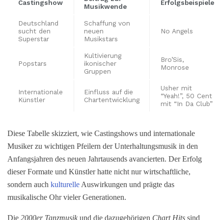
Castingshow
Erfolgsbeispiele
Musikwende
Deutschland
Schaffung von
sucht den
neuen
No Angels
Superstar
Musikstars
Kultivierung
Bro’Sis,
Popstars
ikonischer
Monrose
Gruppen
Usher mit
Internationale
Einfluss auf die
“Yeah!”, 50 Cent
Künstler
Chartentwicklung
mit “In Da Club”
Diese Tabelle skizziert, wie Castingshows und internationale
Musiker zu wichtigen Pfeilern der Unterhaltungsmusik in den
Anfangsjahren des neuen Jahrtausends avancierten. Der Erfolg
dieser Formate und Künstler hatte nicht nur wirtschaftliche,
sondern auch
kulturelle
Auswirkungen und prägte das
musikalische Ohr vieler Generationen.
Die
2000er Tanzmusik
und die dazugehörigen
C
hart Hits
sind