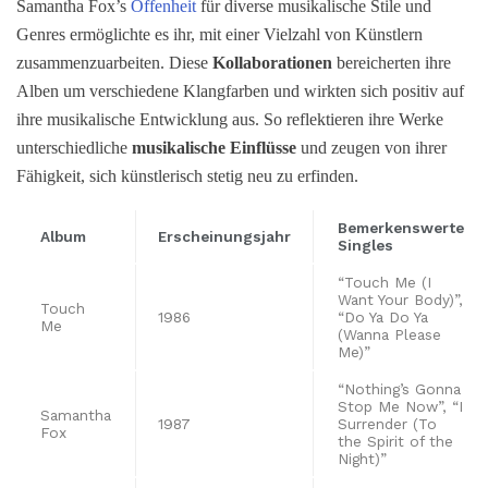
Samantha Fox’s
Offenheit
für diverse musikalische Stile und
Genres ermöglichte es ihr, mit einer Vielzahl von Künstlern
zusammenzuarbeiten. Diese
Kollaborationen
bereicherten ihre
Alben um verschiedene Klangfarben und wirkten sich positiv auf
ihre musikalische Entwicklung aus. So reflektieren ihre Werke
unterschiedliche
musikalische Einflüsse
und zeugen von ihrer
Fähigkeit, sich künstlerisch stetig neu zu erfinden.
Bemerkenswerte
Album
Erscheinungsjahr
Singles
“Touch Me (I
Want Your Body)”,
Touch
1986
“Do Ya Do Ya
Me
(Wanna Please
Me)”
“Nothing’s Gonna
Stop Me Now”, “I
Samantha
1987
Surrender (To
Fox
the Spirit of the
Night)”