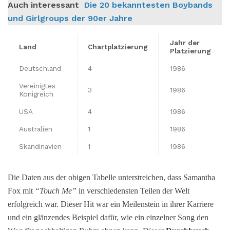
Auch interessant
Die 20 bekanntesten Boybands
und Girlgroups der 90er Jahre
Jahr der
Land
Chartplatzierung
Platzierung
Deutschland
4
1986
Vereinigtes
3
1986
Königreich
USA
4
1986
Australien
1
1986
Skandinavien
1
1986
Die Daten aus der obigen Tabelle unterstreichen, dass Samantha
Fox mit
“Touch Me”
in verschiedensten Teilen der Welt
erfolgreich war. Dieser Hit war ein Meilenstein in ihrer Karriere
und ein glänzendes Beispiel dafür, wie ein einzelner Song den