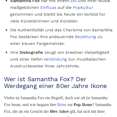
Samantha Fox
hat mit ihrem
Stil
und ihrer Musik
maßgeblichen
Einfluss
auf die
Popkultur
genommen und bleibt bis heute ein Vorbild für
viele Künstlerinnen und Künstler.
Die Authentizität und das Charisma von Samantha
Fox bestärken ihre andauernde
Beziehung
zu
einer treuen Fangemeinde.
Ihre
Diskografie
zeugt von kreativer Vielseitigkeit
und einer tiefen
Verbindung
zur musikalischen
Ausdrucksweise ihres Jahrzehnts.
Wer ist Samantha Fox? Der
Werdegang einer 80er Jahre Ikone
Vielen ist Samantha Fox ein Begriff, doch
wie alt ist Samantha
Fox
heute, und wie begann ihre
Reise
zur
Pop-Ikone
? Samantha
Fox, die als ein Gesicht der
80er Jahre
gilt, hat sich mit ihrer