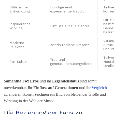
Stilistische
Durchgehend
Teilwe
Entwicklung
experimentierfreudig
konser
Oft au
Inspirierende
besti
Einfluss auf alle Genres
Wirkung
Genre
begre
Varian
Moderne
Kontinuierliche Präsenz
Aktual
Relevanz
und P
Teilwe
Treu und
Fan-Kultur
Nostal
generationenübergreifend
tendie
Samantha Fox Erbe
und ihr
Legendenstatus
sind somit
unverkennbar. Ihr
Einfluss auf Generationen
und ihr
Vergleich
zu anderen Ikonen zeichnen ein Bild von bleibender Größe und
Wirkung in der Welt der Musik.
Die Beziehung der Fans zu