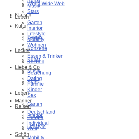
Kunst
World Wide Web
Musik
Stars
Klatsch
Leben
Garten
Kultur
Interior
Lifestyle
Events
Mobility
Wohnen
Konzerte
Lecker
Essen & Trinken
Kunst
Kochen
Liebe & Co
Musik
Beziehung
Dating
Stars
Familie
Kinder
Leben
Sex
Männer
Garten
Reisen
Deutschland
Interior
Europa
Individual
Lifestyle
Welt
Schön
Mobility