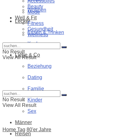
Accessoires
Beauty
Wohnen
Mode
Well & Fit
Lecker
Fitness
Gesundheit
Essen & Trinken
Wellness
Kochen
No Result
Liebe & Co
View All Result
Beziehung
Dating
Familie
No Result
Kinder
View All Result
Sex
Männer
Home
Tag
80'er Jahre
Reisen