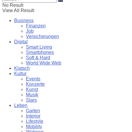
No Result
View All Result
Business
Finanzen
Job
Versicherungen
Digital
Smart Living
Smartphones
Soft & Hard
World Wide Web
Klatsch
Kultur
Events
Konzerte
Kunst
Musik
Stars
Leben
Garten
Interior
Lifestyle
Mobility
Wohnen