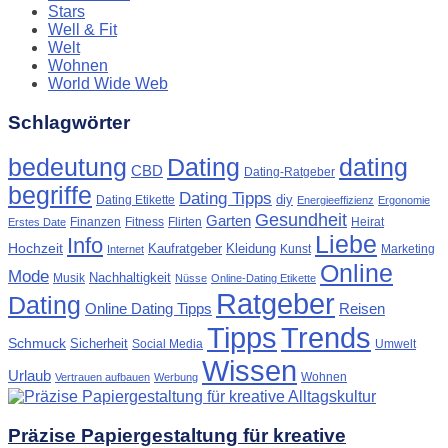
Stars
Well & Fit
Welt
Wohnen
World Wide Web
Schlagwörter
Dating
bedeutung
dating
CBD
Dating-Ratgeber
begriffe
Dating Tipps
diy
Dating Etikette
Energieeffizienz
Ergonomie
Gesundheit
Garten
Finanzen
Fitness
Flirten
Heirat
Erstes Date
Liebe
Info
Hochzeit
Kaufratgeber
Kleidung
Kunst
Marketing
Internet
Online
Mode
Nachhaltigkeit
Musik
Nüsse
Online-Dating Etikette
Ratgeber
Dating
Online Dating Tipps
Reisen
Tipps
Trends
Schmuck
Sicherheit
Social Media
Umwelt
Wissen
Urlaub
Wohnen
Vertrauen aufbauen
Werbung
Präzise Papiergestaltung für kreative