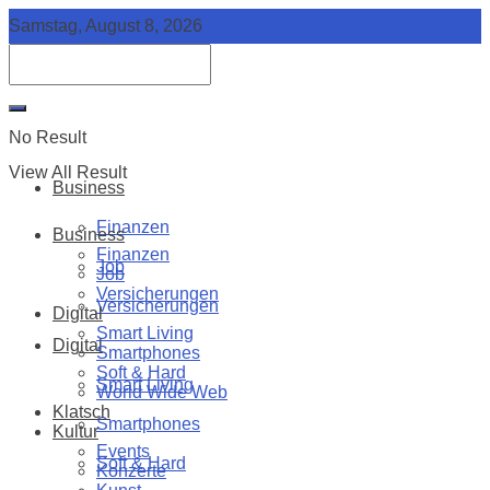
Samstag, August 8, 2026
No Result
View All Result
Business
Finanzen
Business
Finanzen
Job
Job
Versicherungen
Versicherungen
Digital
Smart Living
Digital
Smartphones
Soft & Hard
Smart Living
World Wide Web
Klatsch
Smartphones
Kultur
Events
Soft & Hard
Konzerte