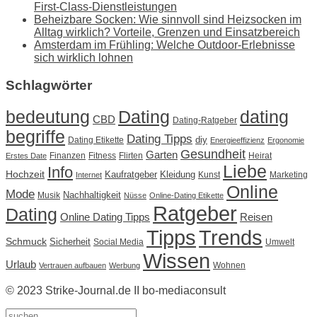
First-Class-Dienstleistungen
Beheizbare Socken: Wie sinnvoll sind Heizsocken im
Alltag wirklich? Vorteile, Grenzen und Einsatzbereich
Amsterdam im Frühling: Welche Outdoor-Erlebnisse
sich wirklich lohnen
Schlagwörter
Dating
bedeutung
dating
CBD
Dating-Ratgeber
begriffe
Dating Tipps
diy
Dating Etikette
Energieeffizienz
Ergonomie
Gesundheit
Garten
Finanzen
Fitness
Flirten
Heirat
Erstes Date
Liebe
Info
Hochzeit
Kaufratgeber
Kleidung
Kunst
Marketing
Internet
Online
Mode
Nachhaltigkeit
Musik
Nüsse
Online-Dating Etikette
Ratgeber
Dating
Online Dating Tipps
Reisen
Tipps
Trends
Schmuck
Sicherheit
Social Media
Umwelt
Wissen
Urlaub
Wohnen
Vertrauen aufbauen
Werbung
© 2023 Strike-Journal.de II bo-mediaconsult