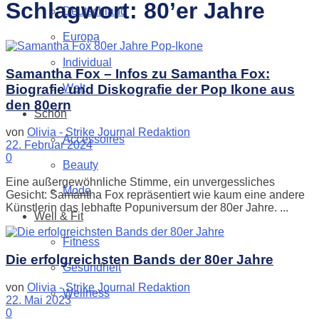
Schlagwort:
80’er Jahre
Deutschland
Europa
Individual
Samantha Fox – Infos zu Samantha Fox:
Biografie und Diskografie der Pop Ikone aus
Welt
den 80ern
Schön
von
Olivia - Strike Journal Redaktion
Accessoires
22. Februar 2024
0
Beauty
Eine außergewöhnliche Stimme, ein unvergessliches
Mode
Gesicht: Samantha Fox repräsentiert wie kaum eine andere
Künstlerin das lebhafte Popuniversum der 80er Jahre. ...
Well & Fit
Fitness
Die erfolgreichsten Bands der 80er Jahre
Gesundheit
von
Olivia - Strike Journal Redaktion
Wellness
22. Mai 2023
0