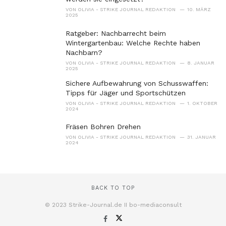
VON
OLIVIA - STRIKE JOURNAL REDAKTION
10. MÄRZ
2025
Ratgeber: Nachbarrecht beim
Wintergartenbau: Welche Rechte haben
Nachbarn?
VON
OLIVIA - STRIKE JOURNAL REDAKTION
8. JANUAR
2025
Sichere Aufbewahrung von Schusswaffen:
Tipps für Jäger und Sportschützen
VON
OLIVIA - STRIKE JOURNAL REDAKTION
1. OKTOBER
2024
Fräsen Bohren Drehen
VON
OLIVIA - STRIKE JOURNAL REDAKTION
31. JANUAR
2024
BACK TO TOP
© 2023 Strike-Journal.de II bo-mediaconsult