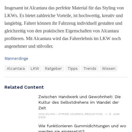
Insgesamt ist Alcantara das perfekte Material für das Styling von
LKWs. Es bietet zahlreiche Vorteile, ist hochwertig, kreativ und
langlebig. Fahrer können ihr Fahrzeug individuell gestalten und
gleichzeitig von den praktischen Eigenschaften von Alcantara
profitieren. Mit Alcantara wird das Fahrerlebnis im LKW noch
angenehmer und stilvoller.
C
Männerdinge
a
T
Alcantara
LKW
Ratgeber
Tipps
Trends
Wissen
t
a
e
g
g
s
o
Related Content
:
r
i
Zwischen Handwerk und Gewohnheit: Die
e
Kultur des Selbstdrehens im Wandel der
s
Zeit
:
VON
OLIVIA - STRIKE JOURNAL REDAKTION
5. JUNI
2025
Wie funktionieren Gummidichtungen und wo
werden sie eingesetzt?