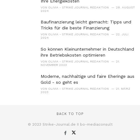
Ihre Energiekosten
VON
OLIVIA - STRIKE JOURNAL REDAKTION
28. AUGUST
2024
Baufinanzierung leicht gemacht: Tipps und
Tricks für die beste Finanzierung
VON
OLIVIA - STRIKE JOURNAL REDAKTION
22. JULI
2024
So können Kleinunternehmer in Deutschland
ihre Betriebskosten optimieren
VON
OLIVIA - STRIKE JOURNAL REDAKTION
21.
NOVEMBER 2023
Moderne, nachhaltige und faire Eheringe aus
Gold - so geht es
VON
OLIVIA - STRIKE JOURNAL REDAKTION
21. MÄRZ
2023
BACK TO TOP
© 2023 Strike-Journal.de II bo-mediaconsult