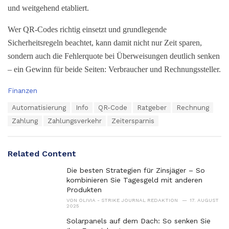
und weitgehend etabliert.
Wer QR-Codes richtig einsetzt und grundlegende
Sicherheitsregeln beachtet, kann damit nicht nur Zeit sparen,
sondern auch die Fehlerquote bei Überweisungen deutlich senken
– ein Gewinn für beide Seiten: Verbraucher und Rechnungssteller.
C
Finanzen
a
T
Automatisierung
Info
QR-Code
Ratgeber
Rechnung
t
a
e
Zahlung
Zahlungsverkehr
Zeitersparnis
g
g
s
o
:
r
Related Content
i
e
Die besten Strategien für Zinsjäger – So
s
kombinieren Sie Tagesgeld mit anderen
:
Produkten
VON
OLIVIA - STRIKE JOURNAL REDAKTION
17. AUGUST
2025
Solarpanels auf dem Dach: So senken Sie