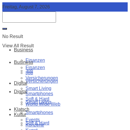
Freitag, August 7, 2026
No Result
View All Result
Business
Finanzen
Business
Finanzen
Job
Job
Versicherungen
Versicherungen
Digital
Smart Living
Digital
Smartphones
Soft & Hard
Smart Living
World Wide Web
Klatsch
Smartphones
Kultur
Events
Soft & Hard
Konzerte