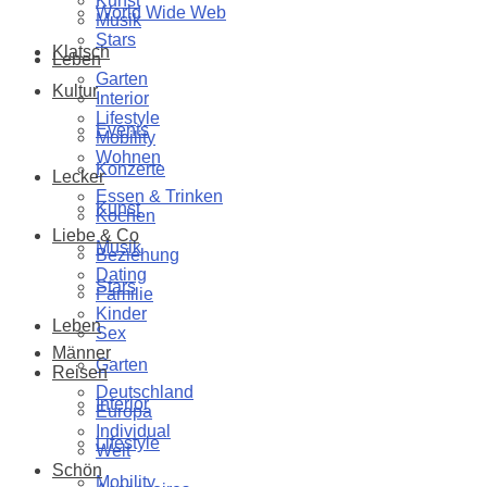
Kunst
World Wide Web
Musik
Stars
Klatsch
Leben
Garten
Kultur
Interior
Lifestyle
Events
Mobility
Wohnen
Konzerte
Lecker
Essen & Trinken
Kunst
Kochen
Liebe & Co
Musik
Beziehung
Dating
Stars
Familie
Kinder
Leben
Sex
Männer
Garten
Reisen
Deutschland
Interior
Europa
Individual
Lifestyle
Welt
Schön
Mobility