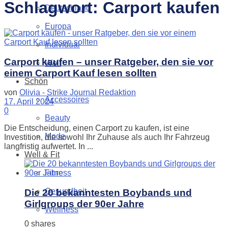
Schlagwort:
Carport kaufen
Deutschland
Europa
Individual
Carport kaufen – unser Ratgeber, den sie vor
Welt
einem Carport Kauf lesen sollten
Schön
von
Olivia - Strike Journal Redaktion
Accessoires
17. April 2024
0
Beauty
Die Entscheidung, einen Carport zu kaufen, ist eine
Mode
Investition, die sowohl Ihr Zuhause als auch Ihr Fahrzeug
langfristig aufwertet. In ...
Well & Fit
Fitness
Gesundheit
Die 20 bekanntesten Boybands und
Girlgroups der 90er Jahre
Wellness
0 shares