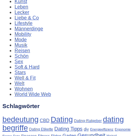
Kunst
Leben
Lecker
Liebe & Co
Lifestyle
Männerdinge
Mobility
Mode
Musik
Reisen
Schön
Sex
Soft & Hard
Stars
Well & Fit
Welt
Wohnen
World Wide Web
Schlagwörter
Dating
bedeutung
dating
CBD
Dating-Ratgeber
begriffe
Dating Tipps
diy
Dating Etikette
Energieeffizienz
Ergonomie
Gesundheit
Garten