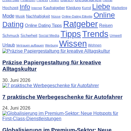
Finanzen
Fitness
Flirten
Heirat
Erstes Date
Liebe
Info
Hochzeit
Kaufratgeber
Kleidung
Kunst
Marketing
Internet
Online
Mode
Nachhaltigkeit
Musik
Nüsse
Online-Dating Etikette
Ratgeber
Dating
Online Dating Tipps
Reisen
Tipps
Trends
Schmuck
Sicherheit
Social Media
Umwelt
Wissen
Urlaub
Wohnen
Vertrauen aufbauen
Werbung
Präzise Papiergestaltung für kreative
Alltagskultur
30. Juni 2026
7 praktische Werbegeschenke für Autofahrer
24. Juni 2026
Globalisierung im Premium-Sektor: Neue