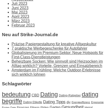
Juli 2023
Juni 2023
Mai 2023
April 2023
März 2023
Februar 2023
Neu auf Strike-Journal.de
Präzise Papiergestaltung für kreative Alltagskultur
7 praktische Werbegeschenke für Autofahrer
Globalisierung im Premium-Sektor: Neue Hotspots für
First-Class-Dienstleistungen
Beheizbare Socken: Wie sinnvoll sind Heizsocken im
Alltag wirklich? Vorteile, Grenzen und Einsatzbereich
Amsterdam im Frühling: Welche Outdoor-Erlebnisse
sich wirklich lohnen
Schlagwörter
Dating
bedeutung
dating
CBD
Dating-Ratgeber
begriffe
Dating Tipps
diy
Dating Etikette
Energieeffizienz
Ergonomie
Gesundheit
Garten
Finanzen
Fitness
Flirten
Heirat
Erstes Date