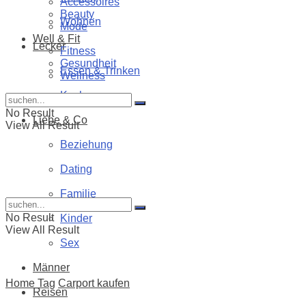
Accessoires
Beauty
Wohnen
Mode
Well & Fit
Lecker
Fitness
Gesundheit
Essen & Trinken
Wellness
Kochen
No Result
Liebe & Co
View All Result
Beziehung
Dating
Familie
No Result
Kinder
View All Result
Sex
Männer
Home
Tag
Carport kaufen
Reisen