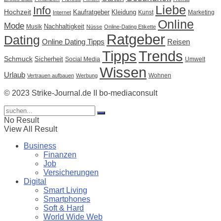
Liebe
Info
Hochzeit
Kaufratgeber
Kleidung
Kunst
Marketing
Internet
Online
Mode
Nachhaltigkeit
Musik
Nüsse
Online-Dating Etikette
Ratgeber
Dating
Online Dating Tipps
Reisen
Tipps
Trends
Schmuck
Sicherheit
Social Media
Umwelt
Wissen
Urlaub
Wohnen
Vertrauen aufbauen
Werbung
© 2023 Strike-Journal.de II bo-mediaconsult
No Result
View All Result
Business
Finanzen
Job
Versicherungen
Digital
Smart Living
Smartphones
Soft & Hard
World Wide Web