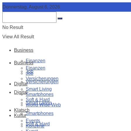
Donnerstag, August 6, 2026
No Result
View All Result
Business
Finanzen
Business
Finanzen
Job
Job
Versicherungen
Versicherungen
Digital
Smart Living
Digital
Smartphones
Soft & Hard
Smart Living
World Wide Web
Klatsch
Smartphones
Kultur
Events
Soft & Hard
Konzerte