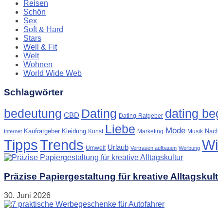
Reisen
Schön
Sex
Soft & Hard
Stars
Well & Fit
Welt
Wohnen
World Wide Web
Schlagwörter
Dating
bedeutung
dating beg
CBD
Dating-Ratgeber
Liebe
Mode
Kaufratgeber
Kleidung
Nach
Kunst
Marketing
Musik
Internet
Tipps
Trends
Wi
Urlaub
Umwelt
Vertrauen aufbauen
Werbung
Präzise Papiergestaltung für kreative Alltagskul
30. Juni 2026