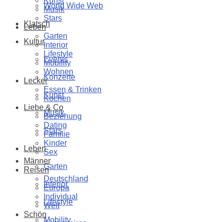
Kunst
World Wide Web
Musik
Stars
Klatsch
Leben
Garten
Kultur
Interior
Lifestyle
Events
Mobility
Wohnen
Konzerte
Lecker
Essen & Trinken
Kunst
Kochen
Liebe & Co
Musik
Beziehung
Dating
Stars
Familie
Kinder
Leben
Sex
Männer
Garten
Reisen
Deutschland
Interior
Europa
Individual
Lifestyle
Welt
Schön
Mobility