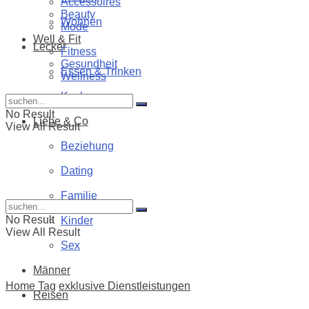
Accessoires
Beauty
Wohnen
Mode
Well & Fit
Lecker
Fitness
Gesundheit
Essen & Trinken
Wellness
Kochen
No Result
Liebe & Co
View All Result
Beziehung
Dating
Familie
No Result
Kinder
View All Result
Sex
Männer
Home
Tag
exklusive Dienstleistungen
Reisen