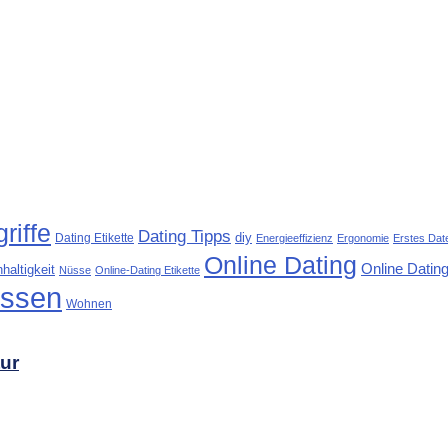
riffe
Dating Tipps
diy
Dating Etikette
Energieeffizienz
Ergonomie
Erstes Dat
Online Dating
Online Dating
haltigkeit
Nüsse
Online-Dating Etikette
ssen
Wohnen
tur