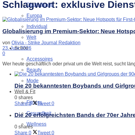
Schlagwort:
exklusive Diens
Deutschland
Europa
Individual
Globalisierung im Premium-Sektor: Neue Hotspot
Welt
von
Olivia - Strike Journal Redaktion
Schön
23. Juni 2026
0
Accessoires
Wer heute geschäftlich oder privat um die Welt reist, sucht lä
Beauty
Mode
Die 20 bekanntesten Boybands und Girlgro
Well & Fit
0 shares
Fitness
Share
0
Tweet
0
Gesundheit
Die 20 erfolgreichsten Bands der 70er Jahr
Wellness
0 shares
Share
0
Tweet
0