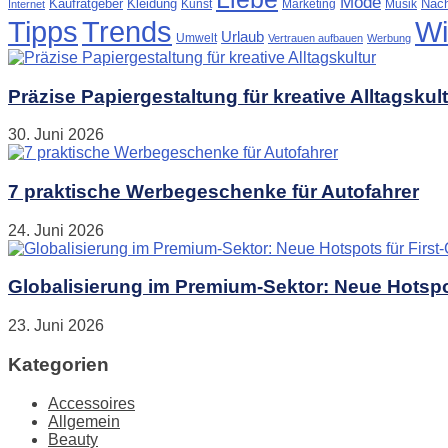
Mode
Kaufratgeber
Kleidung
Nach
Kunst
Marketing
Musik
Internet
Tipps
Trends
Wi
Urlaub
Umwelt
Vertrauen aufbauen
Werbung
Präzise Papiergestaltung für kreative Alltagskul
30. Juni 2026
7 praktische Werbegeschenke für Autofahrer
24. Juni 2026
Globalisierung im Premium-Sektor: Neue Hotspot
23. Juni 2026
Kategorien
Accessoires
Allgemein
Beauty