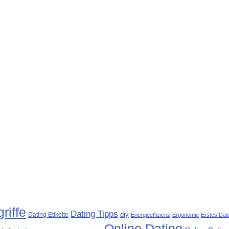
riffe
Dating Tipps
diy
Dating Etikette
Energieeffizienz
Ergonomie
Erstes Dat
Online Dating