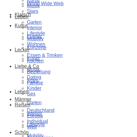
Kunst
World Wide Web
Musik
Stars
Klatsch
Leben
Garten
Kultur
Interior
Lifestyle
Events
Mobility
Wohnen
Konzerte
Lecker
Essen & Trinken
Kunst
Kochen
Liebe & Co
Musik
Beziehung
Dating
Stars
Familie
Kinder
Leben
Sex
Männer
Garten
Reisen
Deutschland
Interior
Europa
Individual
Lifestyle
Welt
Schön
Mobility