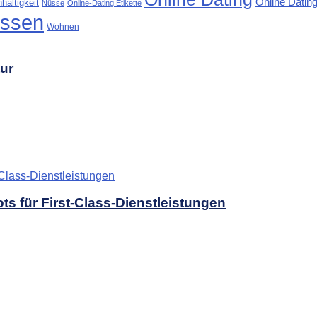
Online Dating
haltigkeit
Nüsse
Online-Dating Etikette
ssen
Wohnen
tur
s für First-Class-Dienstleistungen