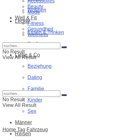
Accessoires
Beauty
Wohnen
Mode
Well & Fit
Lecker
Fitness
Gesundheit
Essen & Trinken
Wellness
Kochen
No Result
Liebe & Co
View All Result
Beziehung
Dating
Familie
No Result
Kinder
View All Result
Sex
Männer
Home
Tag
Fahrzeug
Reisen