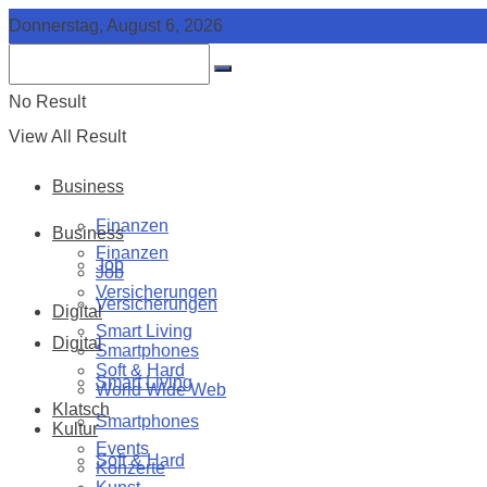
Donnerstag, August 6, 2026
No Result
View All Result
Business
Finanzen
Business
Finanzen
Job
Job
Versicherungen
Versicherungen
Digital
Smart Living
Digital
Smartphones
Soft & Hard
Smart Living
World Wide Web
Klatsch
Smartphones
Kultur
Events
Soft & Hard
Konzerte