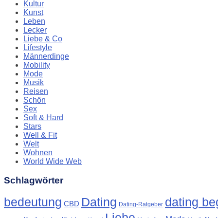
Kultur
Kunst
Leben
Lecker
Liebe & Co
Lifestyle
Männerdinge
Mobility
Mode
Musik
Reisen
Schön
Sex
Soft & Hard
Stars
Well & Fit
Welt
Wohnen
World Wide Web
Schlagwörter
Dating
bedeutung
dating beg
CBD
Dating-Ratgeber
Liebe