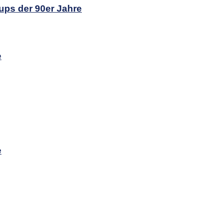
ups der 90er Jahre
e
e