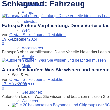
Schlagwort:
Fahrzeug
Deutschland
Europa
Individual
Fahrspaß ohne Verpflichtung: Diese Vorteile b
Welt
von
Olivia - Strike Journal Redaktion
Schön
19. September 2024
0
Accessoires
Fahrspaß ohne Verpflichtung: Diese Vorteile bietet das Leasi
Beauty
Mode
Autoreifen kaufen: Was Sie wissen und beacht
Well & Fit
von
Olivia - Strike Journal Redaktion
Fitness
17. März 2023
0
Gesundheit
Autoreifen kaufen: Was Sie wissen und beachten müssen Sie b
Wellness