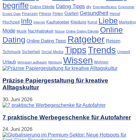
begriffe
Dating Tipps
diy
Dating Etikette
Energieeffizienz
Ergonomie
Gesundheit
Garten
Finanzen
Fitness
Flirten
Heirat
Erstes Date
Liebe
Info
Hochzeit
Kaufratgeber
Kleidung
Kunst
Marketing
Internet
Online
Mode
Nachhaltigkeit
Musik
Nüsse
Online-Dating Etikette
Ratgeber
Dating
Online Dating Tipps
Reisen
Tipps
Trends
Schmuck
Sicherheit
Social Media
Umwelt
Wissen
Urlaub
Wohnen
Vertrauen aufbauen
Werbung
Präzise Papiergestaltung für kreative
Alltagskultur
30. Juni 2026
7 praktische Werbegeschenke für Autofahrer
24. Juni 2026