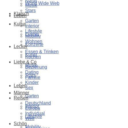
Kunst
World Wide Web
Musik
Stars
Klatsch
Leben
Garten
Kultur
Interior
Lifestyle
Events
Mobility
Wohnen
Konzerte
Lecker
Essen & Trinken
Kunst
Kochen
Liebe & Co
Musik
Beziehung
Dating
Stars
Familie
Kinder
Leben
Sex
Männer
Garten
Reisen
Deutschland
Interior
Europa
Individual
Lifestyle
Welt
Schön
Mobility