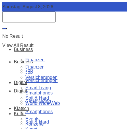
Samstag, August 8, 2026
No Result
View All Result
Business
Finanzen
Business
Finanzen
Job
Job
Versicherungen
Versicherungen
Digital
Smart Living
Digital
Smartphones
Soft & Hard
Smart Living
World Wide Web
Klatsch
Smartphones
Kultur
Events
Soft & Hard
Konzerte