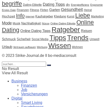
begriffe
Dating Tipps
diy
Dating Etikette
Energieeffizienz
Ergonomie
Gesundheit
Garten
Finanzen
Fitness
Flirten
Heirat
Erstes Date
Liebe
Info
Hochzeit
Kaufratgeber
Kleidung
Kunst
Marketing
Internet
Online
Mode
Nachhaltigkeit
Musik
Nüsse
Online-Dating Etikette
Ratgeber
Dating
Online Dating Tipps
Reisen
Tipps
Trends
Schmuck
Sicherheit
Social Media
Umwelt
Wissen
Urlaub
Wohnen
Vertrauen aufbauen
Werbung
© 2023 Strike-Journal.de II bo-mediaconsult
No Result
View All Result
Business
Finanzen
Job
Versicherungen
Digital
Smart Living
Smartphones