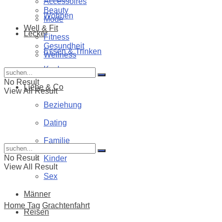
Accessoires
Beauty
Wohnen
Mode
Well & Fit
Lecker
Fitness
Gesundheit
Essen & Trinken
Wellness
Kochen
No Result
Liebe & Co
View All Result
Beziehung
Dating
Familie
No Result
Kinder
View All Result
Sex
Männer
Home
Tag
Grachtenfahrt
Reisen