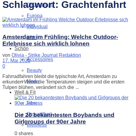
Schlagwort:
Grachtenfahrt
Deutschland
Europa
Individual
Amsterdam im Frühling: Welche Outdoor-
Welt
Erlebnisse sich wirklich lohnen
Schön
von
Olivia - Strike Journal Redaktion
Accessoires
17. Mai 2026
0
Beauty
Fahrradfahren bleibt die typischste Art, Amsterdam zu
Mode
erkunden Wenn die Temperaturen steigen und die ersten
Tulpen blühen, verändert sich die ...
Well & Fit
Fitness
Gesundheit
Die 20 bekanntesten Boybands und
Girlgroups der 90er Jahre
Wellness
0 shares