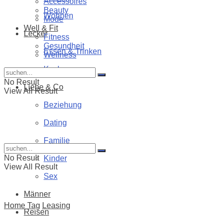
Accessoires
Beauty
Wohnen
Mode
Well & Fit
Lecker
Fitness
Gesundheit
Essen & Trinken
Wellness
Kochen
No Result
Liebe & Co
View All Result
Beziehung
Dating
Familie
No Result
Kinder
View All Result
Sex
Männer
Home
Tag
Leasing
Reisen