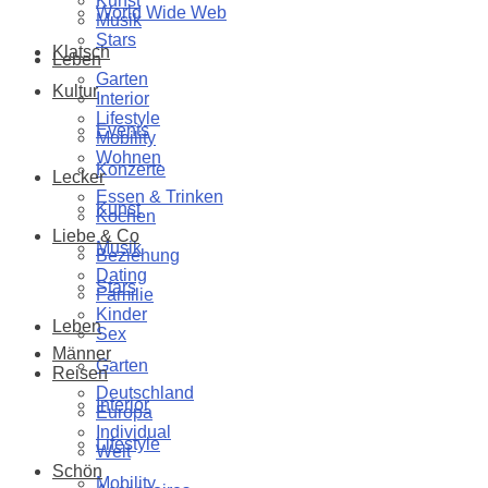
Kunst
World Wide Web
Musik
Stars
Klatsch
Leben
Garten
Kultur
Interior
Lifestyle
Events
Mobility
Wohnen
Konzerte
Lecker
Essen & Trinken
Kunst
Kochen
Liebe & Co
Musik
Beziehung
Dating
Stars
Familie
Kinder
Leben
Sex
Männer
Garten
Reisen
Deutschland
Interior
Europa
Individual
Lifestyle
Welt
Schön
Mobility