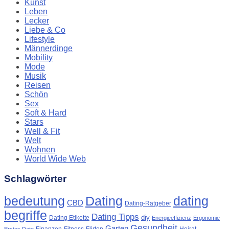
Kunst
Leben
Lecker
Liebe & Co
Lifestyle
Männerdinge
Mobility
Mode
Musik
Reisen
Schön
Sex
Soft & Hard
Stars
Well & Fit
Welt
Wohnen
World Wide Web
Schlagwörter
Dating
bedeutung
dating
CBD
Dating-Ratgeber
begriffe
Dating Tipps
diy
Dating Etikette
Energieeffizienz
Ergonomie
Gesundheit
Garten