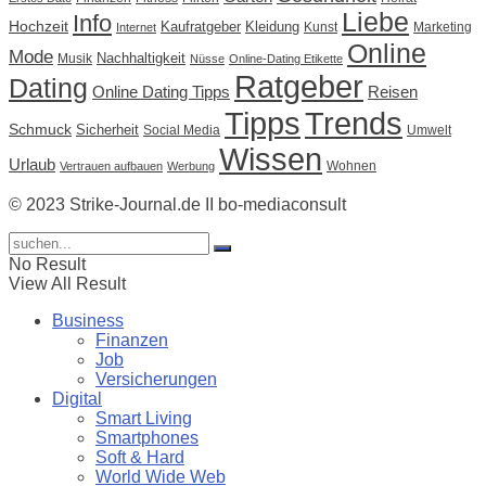
Liebe
Info
Hochzeit
Kaufratgeber
Kleidung
Kunst
Marketing
Internet
Online
Mode
Nachhaltigkeit
Musik
Nüsse
Online-Dating Etikette
Ratgeber
Dating
Online Dating Tipps
Reisen
Tipps
Trends
Schmuck
Sicherheit
Social Media
Umwelt
Wissen
Urlaub
Wohnen
Vertrauen aufbauen
Werbung
© 2023 Strike-Journal.de II bo-mediaconsult
No Result
View All Result
Business
Finanzen
Job
Versicherungen
Digital
Smart Living
Smartphones
Soft & Hard
World Wide Web