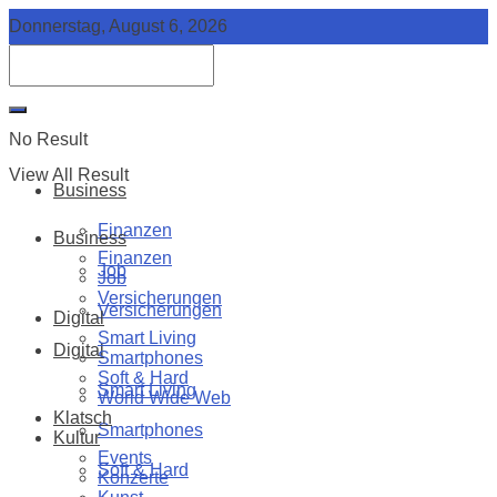
Donnerstag, August 6, 2026
No Result
View All Result
Business
Finanzen
Business
Finanzen
Job
Job
Versicherungen
Versicherungen
Digital
Smart Living
Digital
Smartphones
Soft & Hard
Smart Living
World Wide Web
Klatsch
Smartphones
Kultur
Events
Soft & Hard
Konzerte