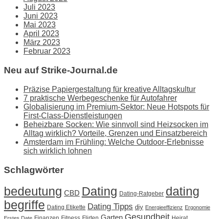
Juli 2023
Juni 2023
Mai 2023
April 2023
März 2023
Februar 2023
Neu auf Strike-Journal.de
Präzise Papiergestaltung für kreative Alltagskultur
7 praktische Werbegeschenke für Autofahrer
Globalisierung im Premium-Sektor: Neue Hotspots für
First-Class-Dienstleistungen
Beheizbare Socken: Wie sinnvoll sind Heizsocken im
Alltag wirklich? Vorteile, Grenzen und Einsatzbereich
Amsterdam im Frühling: Welche Outdoor-Erlebnisse
sich wirklich lohnen
Schlagwörter
Dating
bedeutung
dating
CBD
Dating-Ratgeber
begriffe
Dating Tipps
diy
Dating Etikette
Energieeffizienz
Ergonomie
Gesundheit
Garten
Finanzen
Fitness
Flirten
Heirat
Erstes Date