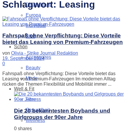
Schlagwort:
Leasing
Deutschland
Europa
Individual
Fahrspaß ohne Verpflichtung: Diese Vorteile
Welt
bietet das Leasing von Premium-Fahrzeugen
Schön
von
Olivia - Strike Journal Redaktion
Accessoires
19. September 2024
0
Beauty
Fahrspaß ohne Verpflichtung: Diese Vorteile bietet das
Mode
Leasing von Premium-Fahrzeugen Im modernen Alltag
rücken die Themen Flexibilität und Mobilität immer ...
Well & Fit
Fitness
Gesundheit
Die 20 bekanntesten Boybands und
Girlgroups der 90er Jahre
Wellness
0 shares