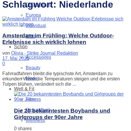
Schlagwort:
Niederlande
Deutschland
Europa
Individual
Amsterdam im Frühling: Welche Outdoor-
Welt
Erlebnisse sich wirklich lohnen
Schön
von
Olivia - Strike Journal Redaktion
Accessoires
17. Mai 2026
0
Beauty
Fahrradfahren bleibt die typischste Art, Amsterdam zu
Mode
erkunden Wenn die Temperaturen steigen und die ersten
Tulpen blühen, verändert sich die ...
Well & Fit
Fitness
Gesundheit
Die 20 bekanntesten Boybands und
Girlgroups der 90er Jahre
Wellness
0 shares