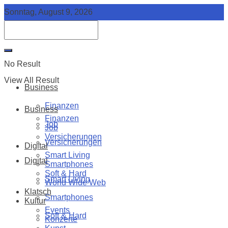
Sonntag, August 9, 2026
No Result
View All Result
Business
Finanzen
Business
Finanzen
Job
Job
Versicherungen
Versicherungen
Digital
Smart Living
Digital
Smartphones
Soft & Hard
Smart Living
World Wide Web
Klatsch
Smartphones
Kultur
Events
Soft & Hard
Konzerte