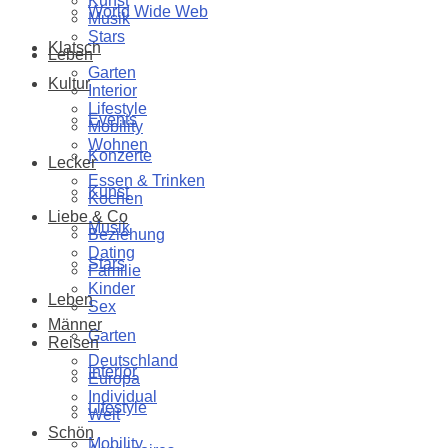
Kunst
World Wide Web
Musik
Stars
Klatsch
Leben
Garten
Kultur
Interior
Lifestyle
Events
Mobility
Wohnen
Konzerte
Lecker
Essen & Trinken
Kunst
Kochen
Liebe & Co
Musik
Beziehung
Dating
Stars
Familie
Kinder
Leben
Sex
Männer
Garten
Reisen
Deutschland
Interior
Europa
Individual
Lifestyle
Welt
Schön
Mobility