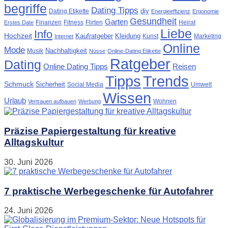
begriffe
Dating Tipps
diy
Dating Etikette
Energieeffizienz
Ergonomie
Gesundheit
Garten
Finanzen
Fitness
Flirten
Heirat
Erstes Date
Liebe
Info
Hochzeit
Kaufratgeber
Kleidung
Kunst
Marketing
Internet
Online
Mode
Nachhaltigkeit
Musik
Nüsse
Online-Dating Etikette
Ratgeber
Dating
Online Dating Tipps
Reisen
Tipps
Trends
Schmuck
Sicherheit
Social Media
Umwelt
Wissen
Urlaub
Wohnen
Vertrauen aufbauen
Werbung
Präzise Papiergestaltung für kreative
Alltagskultur
30. Juni 2026
7 praktische Werbegeschenke für Autofahrer
24. Juni 2026