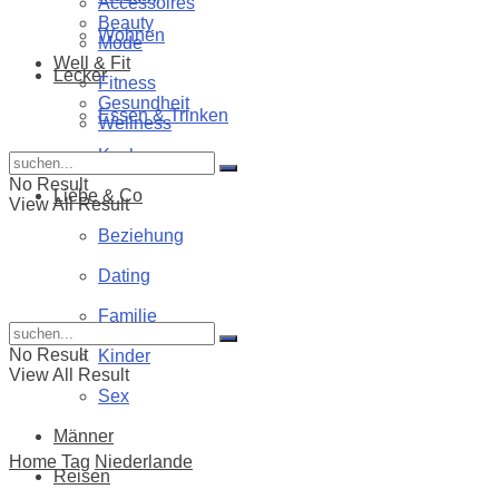
Accessoires
Beauty
Wohnen
Mode
Well & Fit
Lecker
Fitness
Gesundheit
Essen & Trinken
Wellness
Kochen
No Result
Liebe & Co
View All Result
Beziehung
Dating
Familie
No Result
Kinder
View All Result
Sex
Männer
Home
Tag
Niederlande
Reisen