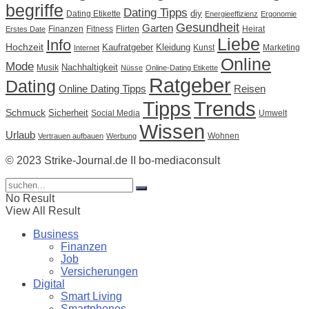
begriffe
Dating Tipps
diy
Dating Etikette
Energieeffizienz
Ergonomie
Gesundheit
Garten
Finanzen
Fitness
Flirten
Heirat
Erstes Date
Liebe
Info
Hochzeit
Kaufratgeber
Kleidung
Kunst
Marketing
Internet
Online
Mode
Nachhaltigkeit
Musik
Nüsse
Online-Dating Etikette
Ratgeber
Dating
Online Dating Tipps
Reisen
Tipps
Trends
Schmuck
Sicherheit
Social Media
Umwelt
Wissen
Urlaub
Wohnen
Vertrauen aufbauen
Werbung
© 2023 Strike-Journal.de II bo-mediaconsult
No Result
View All Result
Business
Finanzen
Job
Versicherungen
Digital
Smart Living
Smartphones