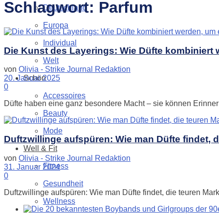
Schlagwort:
Parfum
Deutschland
Europa
Individual
Die Kunst des Layerings: Wie Düfte kombiniert w
Welt
von
Olivia - Strike Journal Redaktion
Schön
20. Januar 2025
0
Accessoires
Düfte haben eine ganz besondere Macht – sie können Erinneru
Beauty
Mode
Duftzwillinge aufspüren: Wie man Düfte findet, 
Well & Fit
von
Olivia - Strike Journal Redaktion
Fitness
31. Januar 2024
0
Gesundheit
Duftzwillinge aufspüren: Wie man Düfte findet, die teuren Marke
Wellness