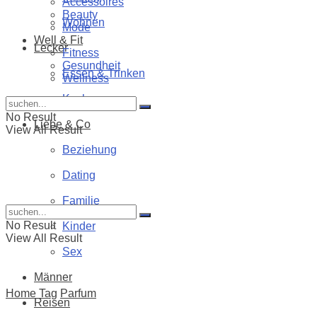
Accessoires
Beauty
Wohnen
Mode
Well & Fit
Lecker
Fitness
Gesundheit
Essen & Trinken
Wellness
Kochen
No Result
Liebe & Co
View All Result
Beziehung
Dating
Familie
No Result
Kinder
View All Result
Sex
Männer
Home
Tag
Parfum
Reisen