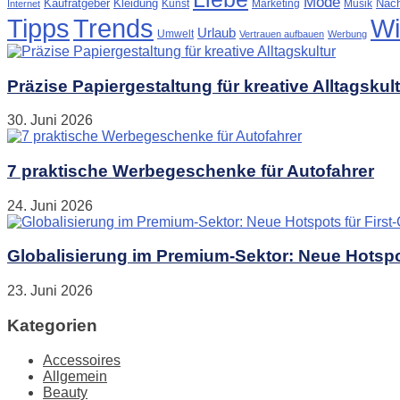
Mode
Kaufratgeber
Kleidung
Nach
Kunst
Marketing
Musik
Internet
Tipps
Trends
Wi
Urlaub
Umwelt
Vertrauen aufbauen
Werbung
Präzise Papiergestaltung für kreative Alltagskul
30. Juni 2026
7 praktische Werbegeschenke für Autofahrer
24. Juni 2026
Globalisierung im Premium-Sektor: Neue Hotspot
23. Juni 2026
Kategorien
Accessoires
Allgemein
Beauty