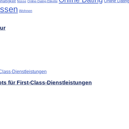
Online Dating
haltigkeit
Nüsse
Online-Dating Etikette
ssen
Wohnen
tur
s für First-Class-Dienstleistungen