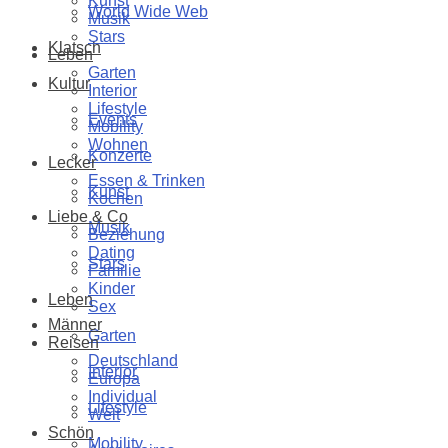
Kunst
World Wide Web
Musik
Stars
Klatsch
Leben
Garten
Kultur
Interior
Lifestyle
Events
Mobility
Wohnen
Konzerte
Lecker
Essen & Trinken
Kunst
Kochen
Liebe & Co
Musik
Beziehung
Dating
Stars
Familie
Kinder
Leben
Sex
Männer
Garten
Reisen
Deutschland
Interior
Europa
Individual
Lifestyle
Welt
Schön
Mobility