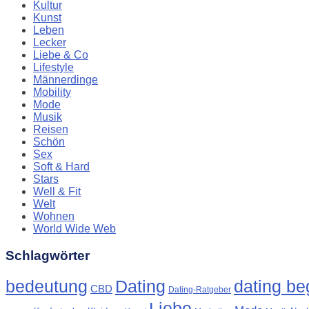
Kultur
Kunst
Leben
Lecker
Liebe & Co
Lifestyle
Männerdinge
Mobility
Mode
Musik
Reisen
Schön
Sex
Soft & Hard
Stars
Well & Fit
Welt
Wohnen
World Wide Web
Schlagwörter
Dating
bedeutung
dating beg
CBD
Dating-Ratgeber
Liebe