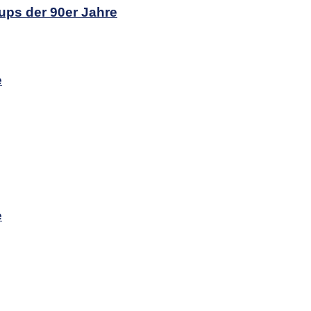
ups der 90er Jahre
e
e