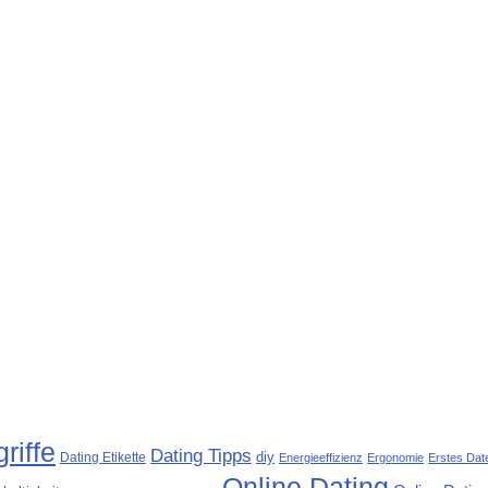
riffe
Dating Tipps
diy
Dating Etikette
Energieeffizienz
Ergonomie
Erstes Dat
Online Dating