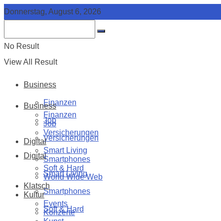
Donnerstag, August 6, 2026
No Result
View All Result
Business
Finanzen
Business
Finanzen
Job
Job
Versicherungen
Versicherungen
Digital
Smart Living
Digital
Smartphones
Soft & Hard
Smart Living
World Wide Web
Klatsch
Smartphones
Kultur
Events
Soft & Hard
Konzerte