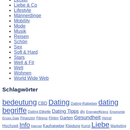
Liebe & Co
Lifestyle
Männerdinge
Mobility
Mode
Musik
Reisen
Schön
Sex
Soft & Hard
Stars
Well & Fit
Welt
Wohnen
World Wide Web
Schlagwörter
Dating
bedeutung
dating
CBD
Dating-Ratgeber
begriffe
Dating Tipps
diy
Dating Etikette
Energieeffizienz
Ergonomie
Gesundheit
Garten
Finanzen
Fitness
Flirten
Heirat
Erstes Date
Liebe
Info
Hochzeit
Kaufratgeber
Kleidung
Kunst
Marketing
Internet