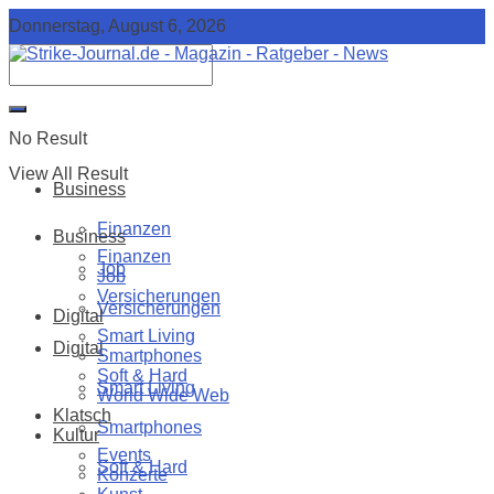
Donnerstag, August 6, 2026
No Result
View All Result
Business
Finanzen
Business
Finanzen
Job
Job
Versicherungen
Versicherungen
Digital
Smart Living
Digital
Smartphones
Soft & Hard
Smart Living
World Wide Web
Klatsch
Smartphones
Kultur
Events
Soft & Hard
Konzerte