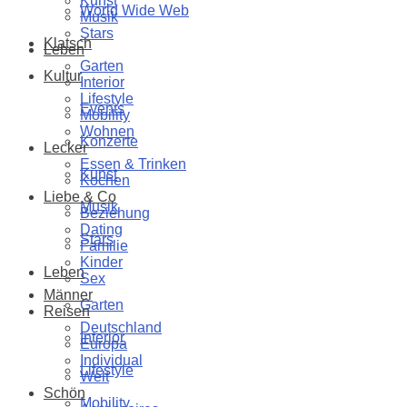
Kunst
World Wide Web
Musik
Stars
Klatsch
Leben
Garten
Kultur
Interior
Lifestyle
Events
Mobility
Wohnen
Konzerte
Lecker
Essen & Trinken
Kunst
Kochen
Liebe & Co
Musik
Beziehung
Dating
Stars
Familie
Kinder
Leben
Sex
Männer
Garten
Reisen
Deutschland
Interior
Europa
Individual
Lifestyle
Welt
Schön
Mobility