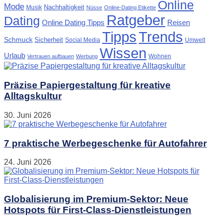
Online
Mode
Nachhaltigkeit
Musik
Nüsse
Online-Dating Etikette
Ratgeber
Dating
Online Dating Tipps
Reisen
Tipps
Trends
Schmuck
Sicherheit
Social Media
Umwelt
Wissen
Urlaub
Wohnen
Vertrauen aufbauen
Werbung
Präzise Papiergestaltung für kreative
Alltagskultur
30. Juni 2026
7 praktische Werbegeschenke für Autofahrer
24. Juni 2026
Globalisierung im Premium-Sektor: Neue
Hotspots für First-Class-Dienstleistungen