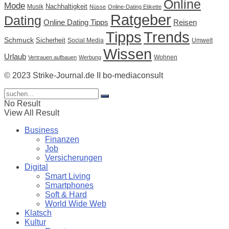
Online
Mode
Nachhaltigkeit
Musik
Nüsse
Online-Dating Etikette
Ratgeber
Dating
Online Dating Tipps
Reisen
Tipps
Trends
Schmuck
Sicherheit
Social Media
Umwelt
Wissen
Urlaub
Wohnen
Vertrauen aufbauen
Werbung
© 2023 Strike-Journal.de II bo-mediaconsult
No Result
View All Result
Business
Finanzen
Job
Versicherungen
Digital
Smart Living
Smartphones
Soft & Hard
World Wide Web
Klatsch
Kultur