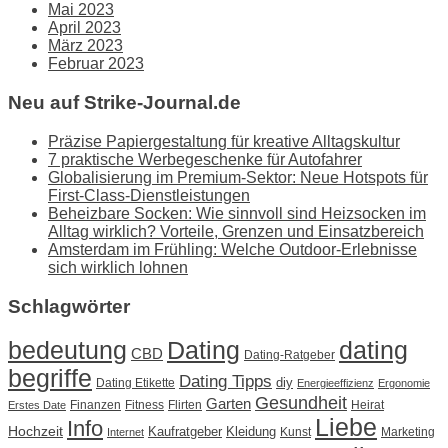
Mai 2023
April 2023
März 2023
Februar 2023
Neu auf Strike-Journal.de
Präzise Papiergestaltung für kreative Alltagskultur
7 praktische Werbegeschenke für Autofahrer
Globalisierung im Premium-Sektor: Neue Hotspots für
First-Class-Dienstleistungen
Beheizbare Socken: Wie sinnvoll sind Heizsocken im
Alltag wirklich? Vorteile, Grenzen und Einsatzbereich
Amsterdam im Frühling: Welche Outdoor-Erlebnisse
sich wirklich lohnen
Schlagwörter
Dating
bedeutung
dating
CBD
Dating-Ratgeber
begriffe
Dating Tipps
diy
Dating Etikette
Energieeffizienz
Ergonomie
Gesundheit
Garten
Finanzen
Fitness
Flirten
Heirat
Erstes Date
Liebe
Info
Hochzeit
Kaufratgeber
Kleidung
Kunst
Marketing
Internet