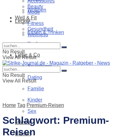
Accessoires
Beauty
Wohnen
Mode
Well & Fit
Lecker
Fitness
Gesundheit
Essen & Trinken
Wellness
Kochen
No Result
Liebe & Co
View All Result
Beziehung
No Result
Dating
View All Result
Familie
Kinder
Home
Tag
Premium-Reisen
Sex
Schlagwort:
Premium-
Männer
Reisen
Reisen