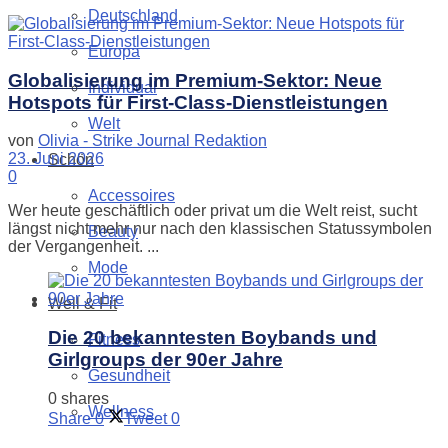
Deutschland
Europa
Globalisierung im Premium-Sektor: Neue
Individual
Hotspots für First-Class-Dienstleistungen
Welt
von
Olivia - Strike Journal Redaktion
23. Juni 2026
Schön
0
Accessoires
Wer heute geschäftlich oder privat um die Welt reist, sucht
längst nicht mehr nur nach den klassischen Statussymbolen
Beauty
der Vergangenheit. ...
Mode
Well & Fit
Die 20 bekanntesten Boybands und
Fitness
Girlgroups der 90er Jahre
Gesundheit
0 shares
Wellness
Share
0
Tweet
0