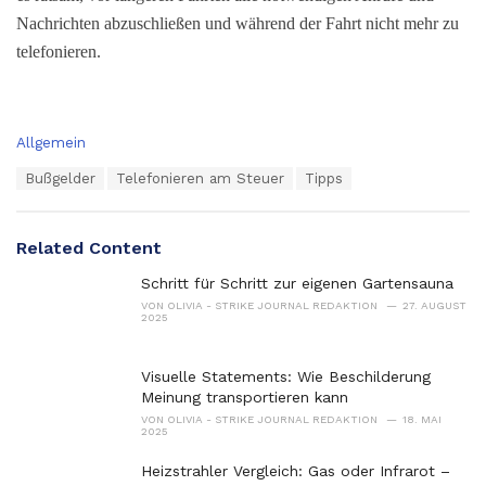
Nachrichten abzuschließen und während der Fahrt nicht mehr zu
telefonieren.
C
Allgemein
a
T
Bußgelder
Telefonieren am Steuer
Tipps
t
a
e
g
g
s
o
Related Content
:
r
i
Schritt für Schritt zur eigenen Gartensauna
e
VON
OLIVIA - STRIKE JOURNAL REDAKTION
27. AUGUST
s
2025
:
Visuelle Statements: Wie Beschilderung
Meinung transportieren kann
VON
OLIVIA - STRIKE JOURNAL REDAKTION
18. MAI
2025
Heizstrahler Vergleich: Gas oder Infrarot –