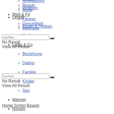
Accessoires
Beauty
Wohnen
Mode
Well & Fit
Lecker
Fitness
Gesundheit
Essen & Trinken
Wellness
Kochen
No Result
Liebe & Co
View All Result
Beziehung
Dating
Familie
No Result
Kinder
View All Result
Sex
Männer
Home
Schön
Beauty
Reisen