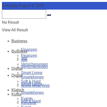
Samstag, August 8, 2026
No Result
View All Result
Business
Finanzen
Business
Finanzen
Job
Job
Versicherungen
Versicherungen
Digital
Smart Living
Digital
Smartphones
Soft & Hard
Smart Living
World Wide Web
Klatsch
Smartphones
Kultur
Events
Soft & Hard
Konzerte