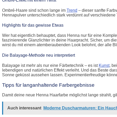
Ombré-Effekt mit einem Twist
Ombré-Haare sind schon lange im
Trend
– dieser sanfte Farb
Hennapulver unterschiedlich stark verdünnt auf verschiedene
Highlights für das gewisse Etwas
Wer hat eigentlich behauptet, dass Henna nur für eine Komple
faszinierende Glanzlichter in deine Haarpracht. Sicher, um di
wirst du mit einem atemberaubenden Look belohnt, der alle Bli
Die Balayage-Methode neu interpretiert
Balayage ist mehr als nur eine Färbetechnik – es ist
Kunst
, b
lebendigen und natürlichen Effekt verleiht. Und das Beste da
Sonne geküsst aussehen lassen. Experimentierfreudige könne
Tipps für langanhaltende Farbergebnisse
Damit deine neue Henna Haarfarbe möglichst lange strahlt, gi
Auch interessant
Moderne Duscharmaturen: Ein Hauch