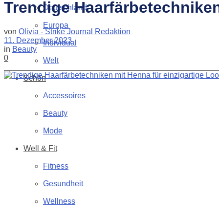
Trendige Haarfärbetechniken
Deutschland
Europa
von
Olivia - Strike Journal Redaktion
11. Dezember 2023
Individual
in
Beauty
0
Welt
Schön
Accessoires
Beauty
Mode
Well & Fit
Fitness
Gesundheit
Wellness