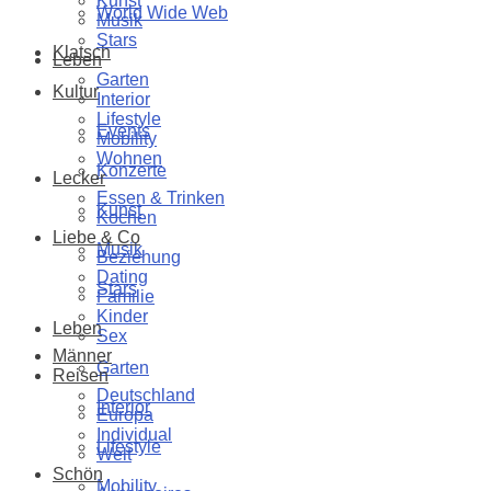
Kunst
World Wide Web
Musik
Stars
Klatsch
Leben
Garten
Kultur
Interior
Lifestyle
Events
Mobility
Wohnen
Konzerte
Lecker
Essen & Trinken
Kunst
Kochen
Liebe & Co
Musik
Beziehung
Dating
Stars
Familie
Kinder
Leben
Sex
Männer
Garten
Reisen
Deutschland
Interior
Europa
Individual
Lifestyle
Welt
Schön
Mobility