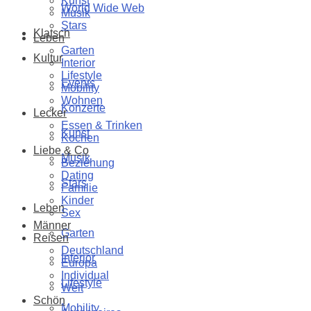
Kunst
World Wide Web
Musik
Stars
Klatsch
Leben
Garten
Kultur
Interior
Lifestyle
Events
Mobility
Wohnen
Konzerte
Lecker
Essen & Trinken
Kunst
Kochen
Liebe & Co
Musik
Beziehung
Dating
Stars
Familie
Kinder
Leben
Sex
Männer
Garten
Reisen
Deutschland
Interior
Europa
Individual
Lifestyle
Welt
Schön
Mobility