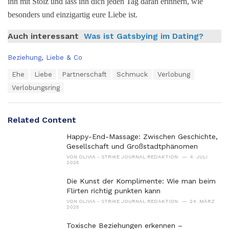
ihn mit Stolz und lass ihn dich jeden Tag daran erinnern, wie
besonders und einzigartig eure Liebe ist.
Auch interessant
Was ist Gatsbying im Dating?
C
Beziehung
,
Liebe & Co
a
T
Ehe
Liebe
Partnerschaft
Schmuck
Verlobung
t
a
e
Verlobungsring
g
g
s
o
:
r
Related Content
i
e
Happy-End-Massage: Zwischen Geschichte,
s
Gesellschaft und Großstadtphänomen
:
VON
OLIVIA - STRIKE JOURNAL REDAKTION
4. JULI
2025
Die Kunst der Komplimente: Wie man beim
Flirten richtig punkten kann
VON
OLIVIA - STRIKE JOURNAL REDAKTION
24. MÄRZ
2025
Toxische Beziehungen erkennen –