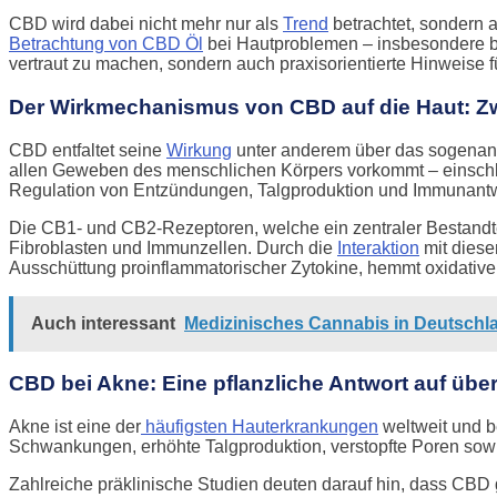
CBD wird dabei nicht mehr nur als
Trend
betrachtet, sondern a
Betrachtung von CBD Öl
bei Hautproblemen – insbesondere be
vertraut zu machen, sondern auch praxisorientierte Hinweise 
Der Wirkmechanismus von CBD auf die Haut: Z
CBD entfaltet seine
Wirkung
unter anderem über das sogenan
allen Geweben des menschlichen Körpers vorkommt – einschlie
Regulation von Entzündungen, Talgproduktion und Immunantwo
Die CB1- und CB2-Rezeptoren, welche ein zentraler Bestandte
Fibroblasten und Immunzellen. Durch die
Interaktion
mit diese
Ausschüttung proinflammatorischer Zytokine, hemmt oxidative
Auch interessant
Medizinisches Cannabis in Deutschl
CBD bei Akne: Eine pflanzliche Antwort auf üb
Akne ist eine der
häufigsten Hauterkrankungen
weltweit und b
Schwankungen, erhöhte Talgproduktion, verstopfte Poren sowie
Zahlreiche präklinische Studien deuten darauf hin, dass CBD 