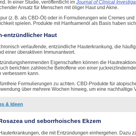
 In einer Studie, veröffentlicht im
Journal of Clinical Investiga
echender Ansatz für Menschen mit öliger Haut und Akne.
pur (z. B. als CBD-Öl) oder in Formulierungen wie Cremes und 
glichkeit spielen. Produkte mit Hanfsamenöl als Basis haben si
h-entzündlicher Haut
 chronisch verlaufende, entzündliche Hauterkrankung, die häufi
und einer überaktiven Immunantwort.
ntzündungshemmenden Eigenschaften können die Hautreaktionen
. Auch berichten zahlreiche Betroffene von einer juckreizlind
ch verbessern kann.
rfümfreie Formulierungen zu achten. CBD-Produkte für atopische
Anwendung über mehrere Wochen hinweg, um eine nachhaltige V
ps & Ideen
, Rosazea und seborrhoisches Ekzem
 Hauterkrankungen, die mit Entzündungen einhergehen. Dazu zä