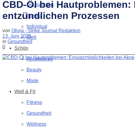
CBD-Öl bei Hautproblemen: 
Deutschland
entzündlichen Prozessen
Europa
Individual
von
Olivia - Strike Journal Redaktion
13. Juni 2025
Welt
in
Gesundheit
0
Schön
Accessoires
Beauty
Mode
Well & Fit
Fitness
Gesundheit
Wellness