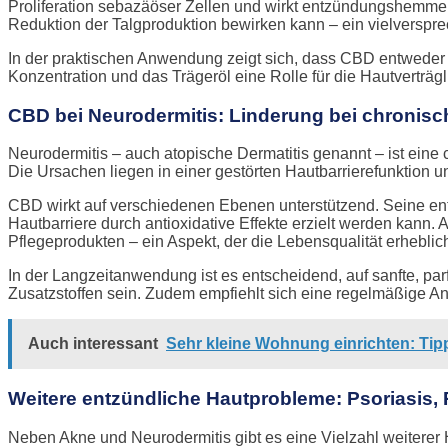
Proliferation sebazäöser Zellen und wirkt entzündungshemmend.
Reduktion der Talgproduktion bewirken kann – ein vielverspr
In der praktischen Anwendung zeigt sich, dass CBD entweder 
Konzentration und das Trägeröl eine Rolle für die Hautverträ
CBD bei Neurodermitis: Linderung bei chronisc
Neurodermitis – auch atopische Dermatitis genannt – ist eine
Die Ursachen liegen in einer gestörten Hautbarrierefunktion 
CBD wirkt auf verschiedenen Ebenen unterstützend. Seine e
Hautbarriere durch antioxidative Effekte erzielt werden kann
Pflegeprodukten – ein Aspekt, der die Lebensqualität erhebli
In der Langzeitanwendung ist es entscheidend, auf sanfte, pa
Zusatzstoffen sein. Zudem empfiehlt sich eine regelmäßige 
Auch interessant
Sehr kleine Wohnung einrichten: Tip
Weitere entzündliche Hautprobleme: Psoriasis
Neben Akne und Neurodermitis gibt es eine Vielzahl weiterer