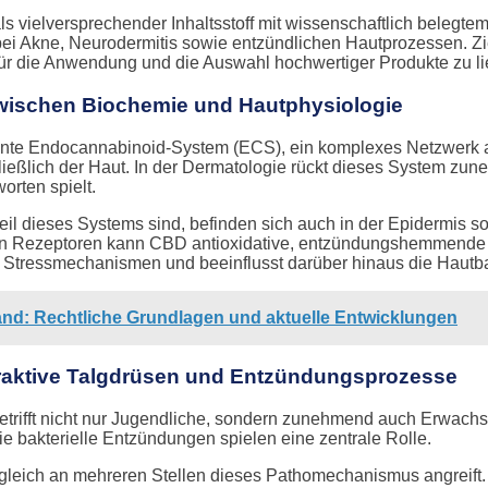
ls vielversprechender Inhaltsstoff mit wissenschaftlich belegte
i Akne, Neurodermitis sowie entzündlichen Hautprozessen. Ziel
für die Anwendung und die Auswahl hochwertiger Produkte zu li
wischen Biochemie und Hautphysiologie
nte Endocannabinoid-System (ECS), ein komplexes Netzwerk a
ßlich der Haut. In der Dermatologie rückt dieses System zuneh
rten spielt.
il dieses Systems sind, befinden sich auch in der Epidermis s
n Rezeptoren kann CBD antioxidative, entzündungshemmende und
 Stressmechanismen und beeinflusst darüber hinaus die Hautbarr
and: Rechtliche Grundlagen und aktuelle Entwicklungen
eraktive Talgdrüsen und Entzündungsprozesse
etrifft nicht nur Jugendliche, sondern zunehmend auch Erwachse
 bakterielle Entzündungen spielen eine zentrale Rolle.
gleich an mehreren Stellen dieses Pathomechanismus angreift. 