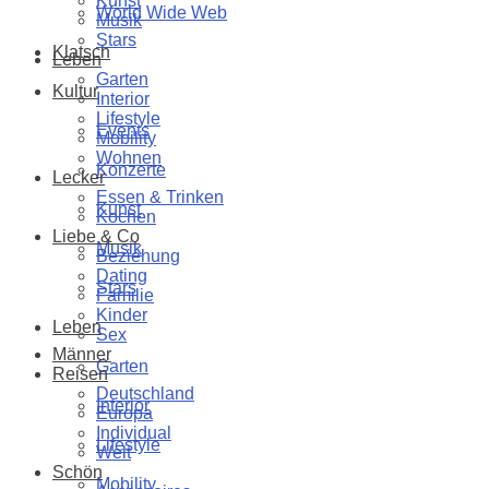
Kunst
World Wide Web
Musik
Stars
Klatsch
Leben
Garten
Kultur
Interior
Lifestyle
Events
Mobility
Wohnen
Konzerte
Lecker
Essen & Trinken
Kunst
Kochen
Liebe & Co
Musik
Beziehung
Dating
Stars
Familie
Kinder
Leben
Sex
Männer
Garten
Reisen
Deutschland
Interior
Europa
Individual
Lifestyle
Welt
Schön
Mobility