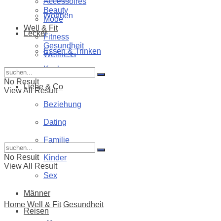
Accessoires
Beauty
Wohnen
Mode
Well & Fit
Lecker
Fitness
Gesundheit
Essen & Trinken
Wellness
Kochen
No Result
Liebe & Co
View All Result
Beziehung
Dating
Familie
No Result
Kinder
View All Result
Sex
Männer
Home
Well & Fit
Gesundheit
Reisen