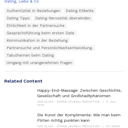
C
Dating
,
Liebe & Co
a
T
Authentizität in Beziehungen
Dating Etikette
t
a
e
Dating Tipps
Dating-Nervosität überwinden
g
g
s
Ehrlichkeit in der Partnersuche
o
:
r
Gesprächsführung beim ersten Date
i
Kommunikation in der Beziehung
e
s
Partnersuche und Persönlichkeitsentwicklung.
:
Tabuthemen beim Dating
Umgang mit unangenehmen Fragen
Related Content
Happy-End-Massage: Zwischen Geschichte,
Gesellschaft und Großstadtphänomen
VON
OLIVIA - STRIKE JOURNAL REDAKTION
4. JULI
2025
Die Kunst der Komplimente: Wie man beim
Flirten richtig punkten kann
VON
OLIVIA - STRIKE JOURNAL REDAKTION
24. MÄRZ