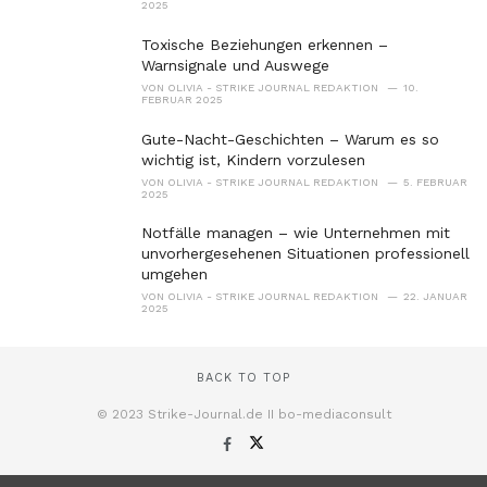
2025
Toxische Beziehungen erkennen –
Warnsignale und Auswege
VON
OLIVIA - STRIKE JOURNAL REDAKTION
10.
FEBRUAR 2025
Gute-Nacht-Geschichten – Warum es so
wichtig ist, Kindern vorzulesen
VON
OLIVIA - STRIKE JOURNAL REDAKTION
5. FEBRUAR
2025
Notfälle managen – wie Unternehmen mit
unvorhergesehenen Situationen professionell
umgehen
VON
OLIVIA - STRIKE JOURNAL REDAKTION
22. JANUAR
2025
BACK TO TOP
© 2023 Strike-Journal.de II bo-mediaconsult