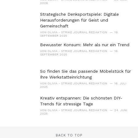
:
2026
Strategische Denksportspiele: Digitale
Herausforderungen für Geist und
Gemeinschaft
VON
OLIVIA - STRIKE JOURNAL REDAKTION
19.
SEPTEMBER 2025
Bewusster Konsum: Mehr als nur ein Trend
VON
OLIVIA - STRIKE JOURNAL REDAKTION
16.
SEPTEMBER 2025
So finden Sie das passende Möbelstück für
Ihre Werkstatteinrichtung
VON
OLIVIA - STRIKE JOURNAL REDAKTION
16. JULI
2025
Kreativ entspannen: Die schönsten DIY-
Trends für stressige Tage
VON
OLIVIA - STRIKE JOURNAL REDAKTION
24. JUNI
2025
BACK TO TOP