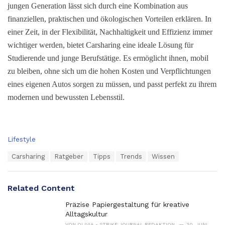
jungen Generation lässt sich durch eine Kombination aus
finanziellen, praktischen und ökologischen Vorteilen erklären. In
einer Zeit, in der Flexibilität, Nachhaltigkeit und Effizienz immer
wichtiger werden, bietet Carsharing eine ideale Lösung für
Studierende und junge Berufstätige. Es ermöglicht ihnen, mobil
zu bleiben, ohne sich um die hohen Kosten und Verpflichtungen
eines eigenen Autos sorgen zu müssen, und passt perfekt zu ihrem
modernen und bewussten Lebensstil.
C
Lifestyle
a
T
Carsharing
Ratgeber
Tipps
Trends
Wissen
t
a
e
g
g
s
o
Related Content
:
r
i
Präzise Papiergestaltung für kreative
e
Alltagskultur
s
VON
OLIVIA - STRIKE JOURNAL REDAKTION
30. JUNI