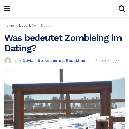
Home
Liebe & Co
Dating
Was bedeutet Zombieing im
Dating?
von
Olivia - Strike Journal Redaktion
2 Jahren ago