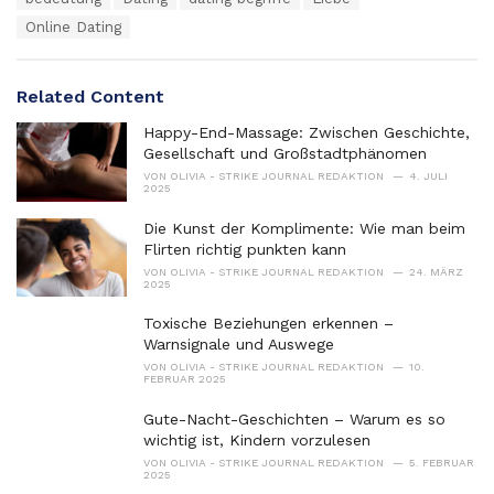
a
e
Online Dating
g
g
s
o
:
r
Related Content
i
e
Happy-End-Massage: Zwischen Geschichte,
s
Gesellschaft und Großstadtphänomen
:
VON
OLIVIA - STRIKE JOURNAL REDAKTION
4. JULI
2025
Die Kunst der Komplimente: Wie man beim
Flirten richtig punkten kann
VON
OLIVIA - STRIKE JOURNAL REDAKTION
24. MÄRZ
2025
Toxische Beziehungen erkennen –
Warnsignale und Auswege
VON
OLIVIA - STRIKE JOURNAL REDAKTION
10.
FEBRUAR 2025
Gute-Nacht-Geschichten – Warum es so
wichtig ist, Kindern vorzulesen
VON
OLIVIA - STRIKE JOURNAL REDAKTION
5. FEBRUAR
2025