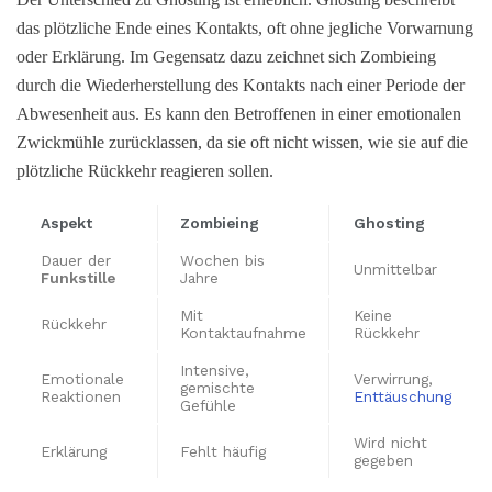
das plötzliche Ende eines Kontakts, oft ohne jegliche Vorwarnung
oder Erklärung. Im Gegensatz dazu zeichnet sich Zombieing
durch die Wiederherstellung des Kontakts nach einer Periode der
Abwesenheit aus. Es kann den Betroffenen in einer emotionalen
Zwickmühle zurücklassen, da sie oft nicht wissen, wie sie auf die
plötzliche Rückkehr reagieren sollen.
Aspekt
Zombieing
Ghosting
Dauer der
Wochen bis
Unmittelbar
Funkstille
Jahre
Mit
Keine
Rückkehr
Kontaktaufnahme
Rückkehr
Intensive,
Emotionale
Verwirrung,
gemischte
Reaktionen
Enttäuschung
Gefühle
Wird nicht
Erklärung
Fehlt häufig
gegeben