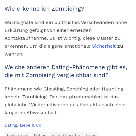
Wie erkenne ich Zombieing?
Warnsignale sind ein plötzliches Verschwinden ohne
Erklärung gefolgt von einer erneuten
Kontaktaufnahme. Es ist wichtig, diese Muster zu
erkennen, um die eigene emotionale
Sicherheit
zu
wahren.
Welche anderen Dating-Phänomene gibt es,
die mit Zombieing vergleichbar sind?
Phänomene wie Ghosting, Benching oder Haunting
ähneln Zombieing. Der Hauptunterschied ist das
plötzliche Wiederaktivieren des Kontakts nach einer
längeren Abwesenheit.
C
Dating
,
Liebe & Co
a
T
bedeutung
Dating
dating begriffe
Liebe
t