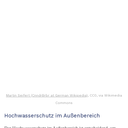
Martin Seifert (CnndrBrbr at German Wikipedia)
, CC0, via Wikimedia
Commons
Hochwasserschutz im Außenbereich