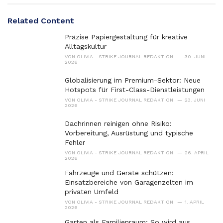
r
i
e
Related Content
s
:
Präzise Papiergestaltung für kreative
Alltagskultur
VON
OLIVIA - STRIKE JOURNAL REDAKTION
30. JUNI
2026
Globalisierung im Premium-Sektor: Neue
Hotspots für First-Class-Dienstleistungen
VON
OLIVIA - STRIKE JOURNAL REDAKTION
23. JUNI
2026
Dachrinnen reinigen ohne Risiko:
Vorbereitung, Ausrüstung und typische
Fehler
VON
OLIVIA - STRIKE JOURNAL REDAKTION
26. APRIL
2026
Fahrzeuge und Geräte schützen:
Einsatzbereiche von Garagenzelten im
privaten Umfeld
VON
OLIVIA - STRIKE JOURNAL REDAKTION
1. APRIL
2026
Garten als Familienraum: So wird aus