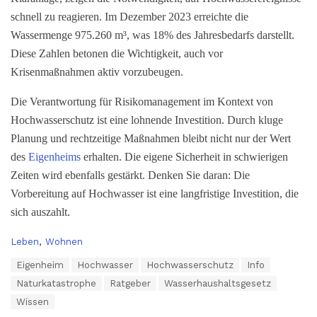
schnell zu reagieren. Im Dezember 2023 erreichte die
Wassermenge 975.260 m³, was 18% des Jahresbedarfs darstellt.
Diese Zahlen betonen die Wichtigkeit, auch vor
Krisenmaßnahmen aktiv vorzubeugen.
Die Verantwortung für Risikomanagement im Kontext von
Hochwasserschutz ist eine lohnende Investition. Durch kluge
Planung und rechtzeitige Maßnahmen bleibt nicht nur der Wert
des
Eigenheims
erhalten. Die eigene Sicherheit in schwierigen
Zeiten wird ebenfalls gestärkt. Denken Sie daran: Die
Vorbereitung auf Hochwasser ist eine langfristige Investition, die
sich auszahlt.
C
Leben
,
Wohnen
a
T
Eigenheim
Hochwasser
Hochwasserschutz
Info
t
a
e
Naturkatastrophe
Ratgeber
Wasserhaushaltsgesetz
g
g
s
Wissen
o
: