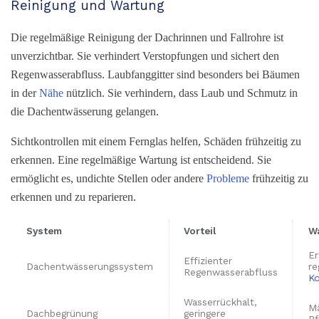
Reinigung und Wartung
Die regelmäßige Reinigung der Dachrinnen und Fallrohre ist
unverzichtbar. Sie verhindert Verstopfungen und sichert den
Regenwasserabfluss. Laubfanggitter sind besonders bei Bäumen
in der
Nähe
nützlich. Sie verhindern, dass Laub und Schmutz in
die Dachentwässerung gelangen.
Sichtkontrollen mit einem Fernglas helfen, Schäden frühzeitig zu
erkennen. Eine regelmäßige Wartung ist entscheidend. Sie
ermöglicht es, undichte Stellen oder andere
Probleme
frühzeitig zu
erkennen und zu reparieren.
System
Vorteil
W
Er
Effizienter
Dachentwässerungssystem
re
Regenwasserabfluss
Ko
Wasserrückhalt,
Mä
Dachbegrünung
geringere
Pf