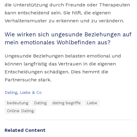
die Unterstützung durch Freunde oder Therapeuten
kann entscheidend sein. Sie hilft, die eigenen
Verhaltensmuster zu erkennen und zu verändern.
Wie wirken sich ungesunde Beziehungen auf
mein emotionales Wohlbefinden aus?
Ungesunde Beziehungen belasten emotional und
können langfristig das Vertrauen in die eigenen
Entscheidungen schädigen. Dies hemmt die
Partnersuche stark.
C
Dating
,
Liebe & Co
a
T
bedeutung
Dating
dating begriffe
Liebe
t
a
e
Online Dating
g
g
s
o
:
r
Related Content
i
e