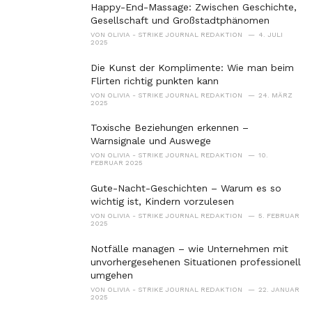
Happy-End-Massage: Zwischen Geschichte,
s
Gesellschaft und Großstadtphänomen
:
VON
OLIVIA - STRIKE JOURNAL REDAKTION
4. JULI
2025
Die Kunst der Komplimente: Wie man beim
Flirten richtig punkten kann
VON
OLIVIA - STRIKE JOURNAL REDAKTION
24. MÄRZ
2025
Toxische Beziehungen erkennen –
Warnsignale und Auswege
VON
OLIVIA - STRIKE JOURNAL REDAKTION
10.
FEBRUAR 2025
Gute-Nacht-Geschichten – Warum es so
wichtig ist, Kindern vorzulesen
VON
OLIVIA - STRIKE JOURNAL REDAKTION
5. FEBRUAR
2025
Notfälle managen – wie Unternehmen mit
unvorhergesehenen Situationen professionell
umgehen
VON
OLIVIA - STRIKE JOURNAL REDAKTION
22. JANUAR
2025