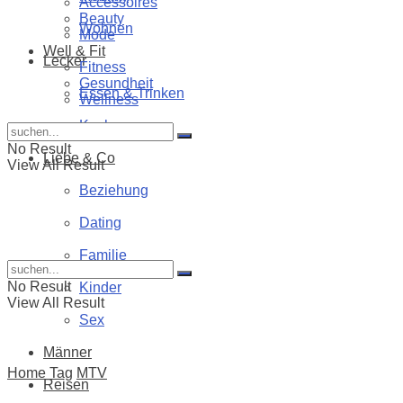
Accessoires
Beauty
Wohnen
Mode
Well & Fit
Lecker
Fitness
Gesundheit
Essen & Trinken
Wellness
Kochen
No Result
Liebe & Co
View All Result
Beziehung
Dating
Familie
No Result
Kinder
View All Result
Sex
Männer
Home
Tag
MTV
Reisen