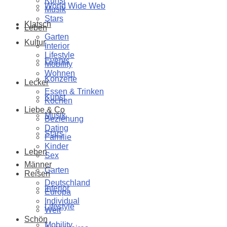
Kunst
World Wide Web
Musik
Stars
Klatsch
Leben
Garten
Kultur
Interior
Lifestyle
Events
Mobility
Wohnen
Konzerte
Lecker
Essen & Trinken
Kunst
Kochen
Liebe & Co
Musik
Beziehung
Dating
Stars
Familie
Kinder
Leben
Sex
Männer
Garten
Reisen
Deutschland
Interior
Europa
Individual
Lifestyle
Welt
Schön
Mobility