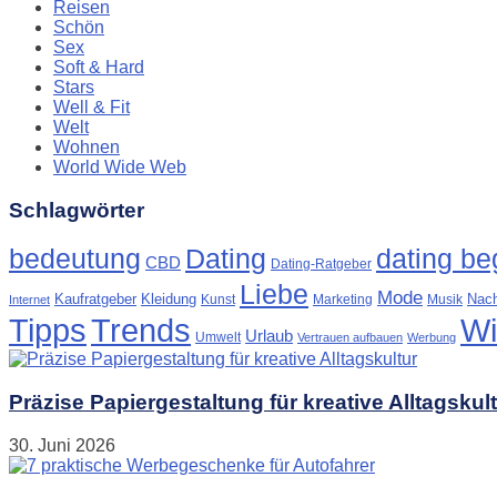
Reisen
Schön
Sex
Soft & Hard
Stars
Well & Fit
Welt
Wohnen
World Wide Web
Schlagwörter
Dating
bedeutung
dating beg
CBD
Dating-Ratgeber
Liebe
Mode
Kaufratgeber
Kleidung
Nach
Kunst
Marketing
Musik
Internet
Tipps
Trends
Wi
Urlaub
Umwelt
Vertrauen aufbauen
Werbung
Präzise Papiergestaltung für kreative Alltagskul
30. Juni 2026