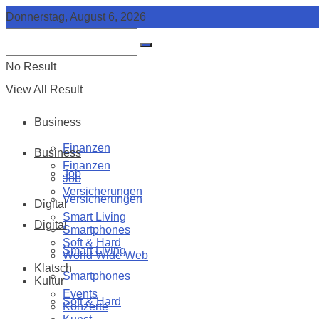
Donnerstag, August 6, 2026
No Result
View All Result
Business
Finanzen
Business
Finanzen
Job
Job
Versicherungen
Versicherungen
Digital
Smart Living
Digital
Smartphones
Soft & Hard
Smart Living
World Wide Web
Klatsch
Smartphones
Kultur
Events
Soft & Hard
Konzerte