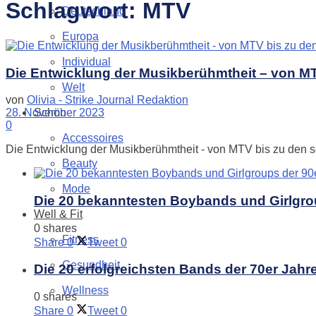
Schlagwort:
MTV
Deutschland
Europa
Individual
Die Entwicklung der Musikberühmtheit – von MT
Welt
von
Olivia - Strike Journal Redaktion
Schön
28. November 2023
0
Accessoires
Die Entwicklung der Musikberühmtheit - von MTV bis zu den so
Beauty
Mode
Die 20 bekanntesten Boybands und Girlgro
Well & Fit
0 shares
Fitness
Share
0
Tweet
0
Gesundheit
Die 20 erfolgreichsten Bands der 70er Jahr
Wellness
0 shares
Share
0
Tweet
0