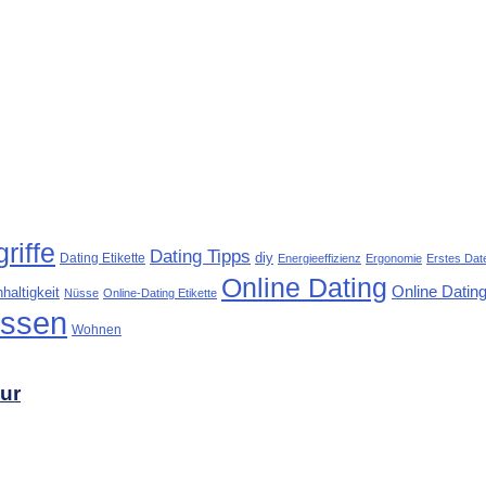
riffe
Dating Tipps
diy
Dating Etikette
Energieeffizienz
Ergonomie
Erstes Dat
Online Dating
Online Dating
haltigkeit
Nüsse
Online-Dating Etikette
ssen
Wohnen
tur