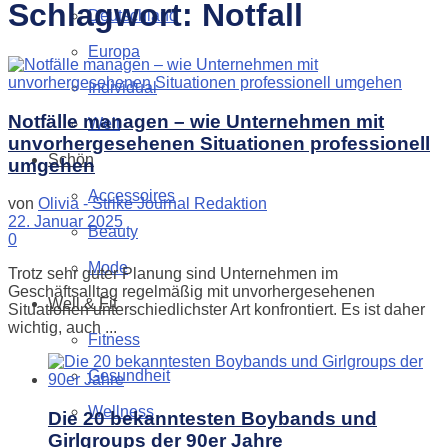
Schlagwort:
Notfall
Deutschland
Europa
Individual
Notfälle managen – wie Unternehmen mit
Welt
unvorhergesehenen Situationen professionell
Schön
umgehen
Accessoires
von
Olivia - Strike Journal Redaktion
22. Januar 2025
Beauty
0
Mode
Trotz sehr guter Planung sind Unternehmen im
Geschäftsalltag regelmäßig mit unvorhergesehenen
Well & Fit
Situationen unterschiedlichster Art konfrontiert. Es ist daher
wichtig, auch ...
Fitness
Gesundheit
Wellness
Die 20 bekanntesten Boybands und
Girlgroups der 90er Jahre