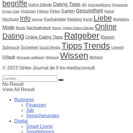
begriffe
Dating Tipps
diy
Dating Etikette
Energieeffizienz
Ergonomie
Gesundheit
Garten
Finanzen
Fitness
Flirten
Heirat
Erstes Date
Liebe
Info
Hochzeit
Kaufratgeber
Kleidung
Kunst
Marketing
Internet
Online
Mode
Nachhaltigkeit
Musik
Nüsse
Online-Dating Etikette
Ratgeber
Dating
Online Dating Tipps
Reisen
Tipps
Trends
Schmuck
Sicherheit
Social Media
Umwelt
Wissen
Urlaub
Wohnen
Vertrauen aufbauen
Werbung
© 2023 Strike-Journal.de II bo-mediaconsult
No Result
View All Result
Business
Finanzen
Job
Versicherungen
Digital
Smart Living
Smartphones