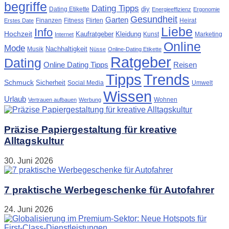
begriffe
Dating Tipps
diy
Dating Etikette
Energieeffizienz
Ergonomie
Gesundheit
Garten
Finanzen
Fitness
Flirten
Heirat
Erstes Date
Liebe
Info
Hochzeit
Kaufratgeber
Kleidung
Kunst
Marketing
Internet
Online
Mode
Nachhaltigkeit
Musik
Nüsse
Online-Dating Etikette
Ratgeber
Dating
Online Dating Tipps
Reisen
Tipps
Trends
Schmuck
Sicherheit
Social Media
Umwelt
Wissen
Urlaub
Wohnen
Vertrauen aufbauen
Werbung
Präzise Papiergestaltung für kreative
Alltagskultur
30. Juni 2026
7 praktische Werbegeschenke für Autofahrer
24. Juni 2026