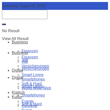
Samstag, August 8, 2026
No Result
View All Result
Business
Finanzen
Business
Finanzen
Job
Job
Versicherungen
Versicherungen
Digital
Smart Living
Digital
Smartphones
Soft & Hard
Smart Living
World Wide Web
Klatsch
Smartphones
Kultur
Events
Soft & Hard
Konzerte