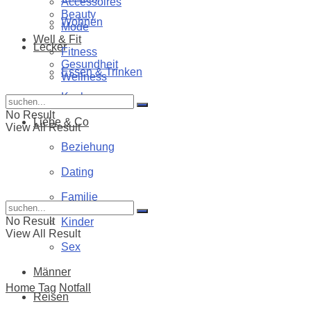
Accessoires
Beauty
Wohnen
Mode
Well & Fit
Lecker
Fitness
Gesundheit
Essen & Trinken
Wellness
Kochen
No Result
Liebe & Co
View All Result
Beziehung
Dating
Familie
No Result
Kinder
View All Result
Sex
Männer
Home
Tag
Notfall
Reisen