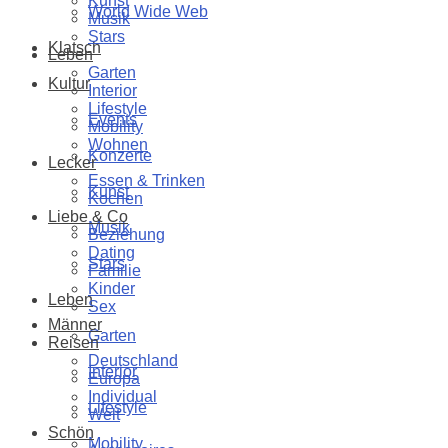
Kunst
World Wide Web
Musik
Stars
Klatsch
Leben
Garten
Kultur
Interior
Lifestyle
Events
Mobility
Wohnen
Konzerte
Lecker
Essen & Trinken
Kunst
Kochen
Liebe & Co
Musik
Beziehung
Dating
Stars
Familie
Kinder
Leben
Sex
Männer
Garten
Reisen
Deutschland
Interior
Europa
Individual
Lifestyle
Welt
Schön
Mobility