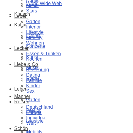
Kunst
World Wide Web
Musik
Stars
Klatsch
Leben
Garten
Kultur
Interior
Lifestyle
Events
Mobility
Wohnen
Konzerte
Lecker
Essen & Trinken
Kunst
Kochen
Liebe & Co
Musik
Beziehung
Dating
Stars
Familie
Kinder
Leben
Sex
Männer
Garten
Reisen
Deutschland
Interior
Europa
Individual
Lifestyle
Welt
Schön
Mobility