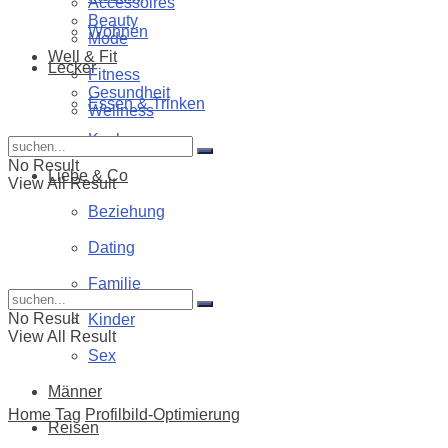
Accessoires
Beauty
Wohnen
Mode
Well & Fit
Lecker
Fitness
Gesundheit
Essen & Trinken
Wellness
Kochen
No Result
Liebe & Co
View All Result
Beziehung
Dating
Familie
No Result
Kinder
View All Result
Sex
Männer
Home
Tag
Profilbild-Optimierung
Reisen