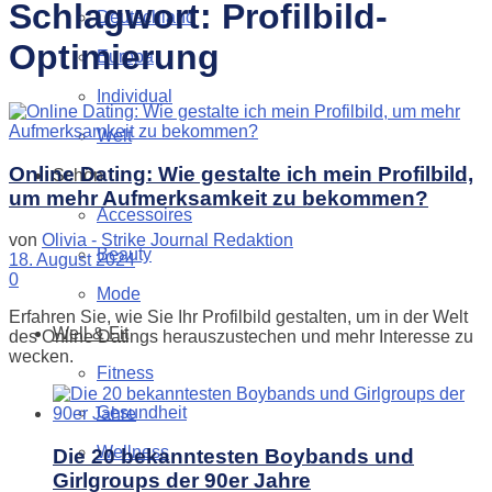
Schlagwort:
Profilbild-
Deutschland
Optimierung
Europa
Individual
Welt
Online Dating: Wie gestalte ich mein Profilbild,
Schön
um mehr Aufmerksamkeit zu bekommen?
Accessoires
von
Olivia - Strike Journal Redaktion
Beauty
18. August 2024
0
Mode
Erfahren Sie, wie Sie Ihr Profilbild gestalten, um in der Welt
Well & Fit
des Online Datings herauszustechen und mehr Interesse zu
wecken.
Fitness
Gesundheit
Wellness
Die 20 bekanntesten Boybands und
Girlgroups der 90er Jahre