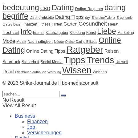
Dating
bedeutung
dating
CBD
Dating-Ratgeber
begriffe
Dating Tipps
diy
Dating Etikette
Energieeffizienz
Ergonomie
Gesundheit
Garten
Finanzen
Fitness
Flirten
Heirat
Erstes Date
Liebe
Info
Hochzeit
Kaufratgeber
Kleidung
Kunst
Marketing
Internet
Online
Mode
Nachhaltigkeit
Musik
Nüsse
Online-Dating Etikette
Ratgeber
Dating
Online Dating Tipps
Reisen
Tipps
Trends
Schmuck
Sicherheit
Social Media
Umwelt
Wissen
Urlaub
Wohnen
Vertrauen aufbauen
Werbung
© 2023 Strike-Journal.de II bo-mediaconsult
No Result
View All Result
Business
Finanzen
Job
Versicherungen