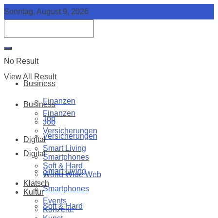
Sonntag, August 9, 2026
No Result
View All Result
Business
Finanzen
Business
Finanzen
Job
Job
Versicherungen
Versicherungen
Digital
Smart Living
Digital
Smartphones
Soft & Hard
Smart Living
World Wide Web
Klatsch
Smartphones
Kultur
Events
Soft & Hard
Konzerte