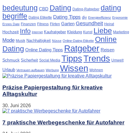
Dating
bedeutung
dating
CBD
Dating-Ratgeber
begriffe
Dating Tipps
diy
Dating Etikette
Energieeffizienz
Ergonomie
Gesundheit
Garten
Finanzen
Fitness
Flirten
Heirat
Erstes Date
Liebe
Info
Hochzeit
Kaufratgeber
Kleidung
Kunst
Marketing
Internet
Online
Mode
Nachhaltigkeit
Musik
Nüsse
Online-Dating Etikette
Ratgeber
Dating
Online Dating Tipps
Reisen
Tipps
Trends
Schmuck
Sicherheit
Social Media
Umwelt
Wissen
Urlaub
Wohnen
Vertrauen aufbauen
Werbung
Präzise Papiergestaltung für kreative
Alltagskultur
30. Juni 2026
7 praktische Werbegeschenke für Autofahrer