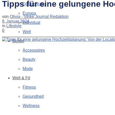
Tipps für eine gelungene Ho
Deutschland
Europa
von
Olivia - Strike Journal Redaktion
8. Januar 2024
Individual
in
Lifestyle
0
Welt
Schön
Accessoires
Beauty
Mode
Well & Fit
Fitness
Gesundheit
Wellness