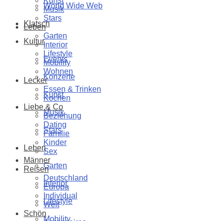
Kunst
World Wide Web
Musik
Stars
Klatsch
Leben
Garten
Kultur
Interior
Lifestyle
Events
Mobility
Wohnen
Konzerte
Lecker
Essen & Trinken
Kunst
Kochen
Liebe & Co
Musik
Beziehung
Dating
Stars
Familie
Kinder
Leben
Sex
Männer
Garten
Reisen
Deutschland
Interior
Europa
Individual
Lifestyle
Welt
Schön
Mobility