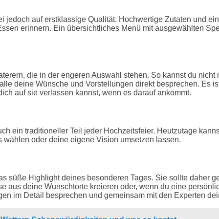
bei jedoch auf erstklassige Qualität. Hochwertige Zutaten und e
en erinnern. Ein übersichtliches Menü mit ausgewählten Spezial
terern, die in der engeren Auswahl stehen. So kannst du nicht 
lle deine Wünsche und Vorstellungen direkt besprechen. Es ist 
ich auf sie verlassen kannst, wenn es darauf ankommt.
ch ein traditioneller Teil jeder Hochzeitsfeier. Heutzutage kann
ns wählen oder deine eigene Vision umsetzen lassen.
t das süße Highlight deines besonderen Tages. Sie sollte daher g
 aus deine Wunschtorte kreieren oder, wenn du eine persönlic
lungen im Detail besprechen und gemeinsam mit den Experten d