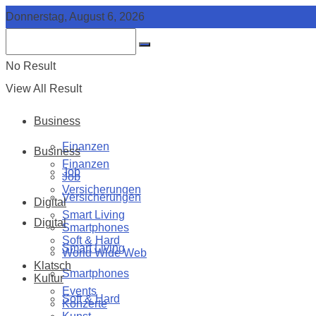
Donnerstag, August 6, 2026
No Result
View All Result
Business
Finanzen
Business
Finanzen
Job
Job
Versicherungen
Versicherungen
Digital
Smart Living
Digital
Smartphones
Soft & Hard
Smart Living
World Wide Web
Klatsch
Smartphones
Kultur
Events
Soft & Hard
Konzerte