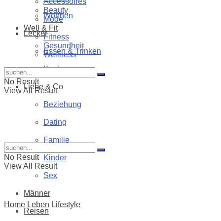
Accessoires
Beauty
Wohnen
Mode
Well & Fit
Lecker
Fitness
Gesundheit
Essen & Trinken
Wellness
Kochen
No Result
Liebe & Co
View All Result
Beziehung
Dating
Familie
No Result
Kinder
View All Result
Sex
Männer
Home
Leben
Lifestyle
Reisen