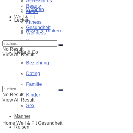
Accessoires
Beauty
Wohnen
Mode
Well & Fit
Lecker
Fitness
Gesundheit
Essen & Trinken
Wellness
Kochen
No Result
Liebe & Co
View All Result
Beziehung
Dating
Familie
No Result
Kinder
View All Result
Sex
Männer
Home
Well & Fit
Gesundheit
Reisen