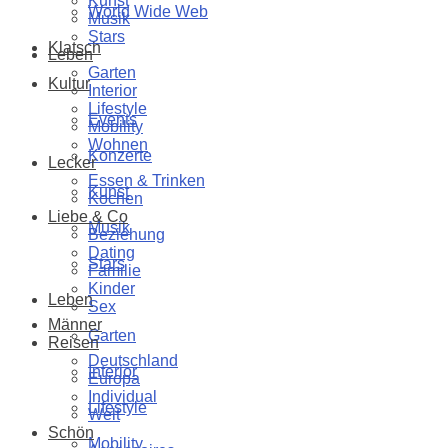
Kunst
World Wide Web
Musik
Stars
Klatsch
Leben
Garten
Kultur
Interior
Lifestyle
Events
Mobility
Wohnen
Konzerte
Lecker
Essen & Trinken
Kunst
Kochen
Liebe & Co
Musik
Beziehung
Dating
Stars
Familie
Kinder
Leben
Sex
Männer
Garten
Reisen
Deutschland
Interior
Europa
Individual
Lifestyle
Welt
Schön
Mobility