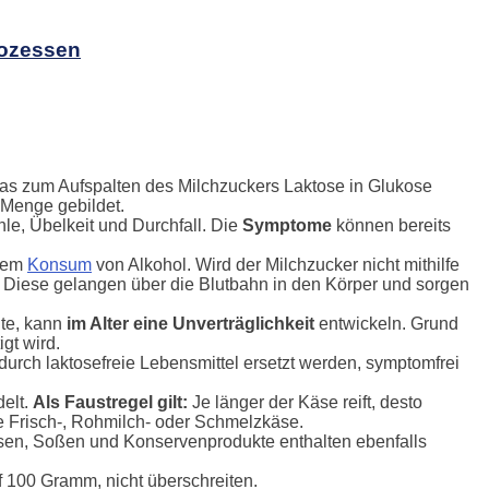
rozessen
as zum Aufspalten des Milchzuckers Laktose in Glukose
 Menge gebildet.
le, Übelkeit und Durchfall. Die
Symptome
können bereits
 dem
Konsum
von Alkohol. Wird der Milchzucker nicht mithilfe
iese gelangen über die Blutbahn in den Körper und sorgen
te, kann
im Alter eine Unverträglichkeit
entwickeln. Grund
gt wird.
n durch laktosefreie Lebensmittel ersetzt werden, symptomfrei
elt.
Als Faustregel gilt:
Je länger der Käse reift, desto
ie Frisch-, Rohmilch- oder Schmelzkäse.
peisen, Soßen und Konservenprodukte enthalten ebenfalls
 100 Gramm, nicht überschreiten.