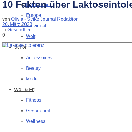
10 Fakten über Laktoseintol
Deutschland
Europa
von
Olivia - Strike Journal Redaktion
20. März 2023
Individual
in
Gesundheit
0
Welt
Schön
Accessoires
Beauty
Mode
Well & Fit
Fitness
Gesundheit
Wellness