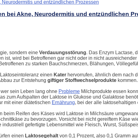
en bei Akne, Neurodermitis und entzündlichen P
rgie, sondern eine
Verdauungsstörung
. Das Enzym Lactase, d
ist, wird bei Betroffenen gar nicht oder in nicht ausreichender
i Betroffenen zu starken Bauchschmerzen, Blähungen, Völlegefüh
 Laktoseintoleranz einen
Kater
hervorrufen, ähnlich dem nach
 Abbau zur Entstehung
giftiger Stoffwechselprodukte
kommen. D
h wer sein Leben lang ohne
Probleme
Milchprodukte essen konn
das zum Aufspalten der Laktose in Glukose und Galaktose benöti
r mit einer diätetischen
Ernährung
, bei der alle laktosehaltige
nn beim Reifen des Käses wird Laktose in Milchsäure umgewand
Schnittkäse zu bevorzugen. Vorsicht bei nicht gereiftem Käse w
e industriell gefertigte Lebensmittel wie Fleisch, Wurst, Süßs
ürfen einen
Laktosegehalt
von 0,1 Prozent, also 0,1 Gramm auf