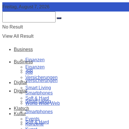
Freitag, August 7, 2026
No Result
View All Result
Business
Finanzen
Business
Finanzen
Job
Job
Versicherungen
Versicherungen
Digital
Smart Living
Digital
Smartphones
Soft & Hard
Smart Living
World Wide Web
Klatsch
Smartphones
Kultur
Events
Soft & Hard
Konzerte