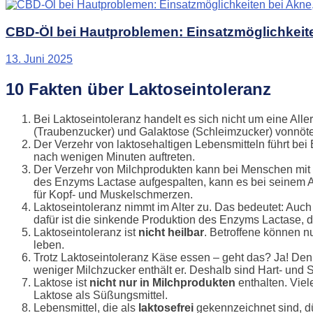
CBD-Öl bei Hautproblemen: Einsatzmöglichkeit
13. Juni 2025
10 Fakten über Laktoseintoleranz
Bei Laktoseintoleranz handelt es sich nicht um eine Alle
(Traubenzucker) und Galaktose (Schleimzucker) vonnöten 
Der Verzehr von laktosehaltigen Lebensmitteln führt be
nach wenigen Minuten auftreten.
Der Verzehr von Milchprodukten kann bei Menschen mit
des Enzyms Lactase aufgespalten, kann es bei seinem
für Kopf- und Muskelschmerzen.
Laktoseintoleranz nimmt im Alter zu. Das bedeutet: Auc
dafür ist die sinkende Produktion des Enzyms Lactase, 
Laktoseintoleranz ist
nicht heilbar
. Betroffene können nu
leben.
Trotz Laktoseintoleranz Käse essen – geht das? Ja! De
weniger Milchzucker enthält er. Deshalb sind Hart- und 
Laktose ist
nicht nur in Milchprodukten
enthalten. Viel
Laktose als Süßungsmittel.
Lebensmittel, die als
laktosefrei
gekennzeichnet sind, d