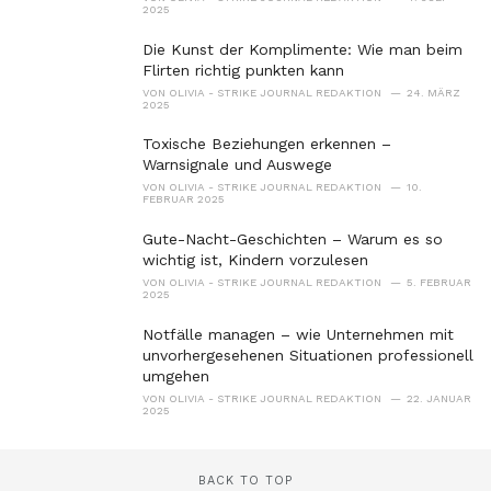
2025
Die Kunst der Komplimente: Wie man beim
Flirten richtig punkten kann
VON
OLIVIA - STRIKE JOURNAL REDAKTION
24. MÄRZ
2025
Toxische Beziehungen erkennen –
Warnsignale und Auswege
VON
OLIVIA - STRIKE JOURNAL REDAKTION
10.
FEBRUAR 2025
Gute-Nacht-Geschichten – Warum es so
wichtig ist, Kindern vorzulesen
VON
OLIVIA - STRIKE JOURNAL REDAKTION
5. FEBRUAR
2025
Notfälle managen – wie Unternehmen mit
unvorhergesehenen Situationen professionell
umgehen
VON
OLIVIA - STRIKE JOURNAL REDAKTION
22. JANUAR
2025
BACK TO TOP