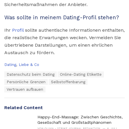
Sicherheitsmaßnahmen der Anbieter.
Was sollte in meinem Dating-Profil stehen?
Ihr
Profil
sollte authentische Informationen enthalten,
die realistische Erwartungen wecken. Vermeiden Sie
übertriebene Darstellungen, um einen ehrlichen
Austausch zu fördern.
C
Dating
,
Liebe & Co
a
T
Datenschutz beim Dating
Online-Dating Etikette
t
a
e
Persönliche Grenzen
Selbstoffenbarung
g
g
s
Vertrauen aufbauen
o
:
r
i
e
Related Content
s
:
Happy-End-Massage: Zwischen Geschichte,
Gesellschaft und Großstadtphänomen
VON
OLIVIA - STRIKE JOURNAL REDAKTION
4. JULI