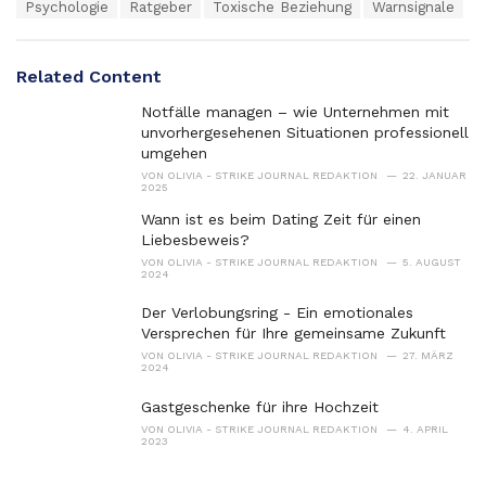
e
Psychologie
Ratgeber
Toxische Beziehung
Warnsignale
g
g
s
o
:
r
Related Content
i
e
Notfälle managen – wie Unternehmen mit
s
unvorhergesehenen Situationen professionell
:
umgehen
VON
OLIVIA - STRIKE JOURNAL REDAKTION
22. JANUAR
2025
Wann ist es beim Dating Zeit für einen
Liebesbeweis?
VON
OLIVIA - STRIKE JOURNAL REDAKTION
5. AUGUST
2024
Der Verlobungsring - Ein emotionales
Versprechen für Ihre gemeinsame Zukunft
VON
OLIVIA - STRIKE JOURNAL REDAKTION
27. MÄRZ
2024
Gastgeschenke für ihre Hochzeit
VON
OLIVIA - STRIKE JOURNAL REDAKTION
4. APRIL
2023